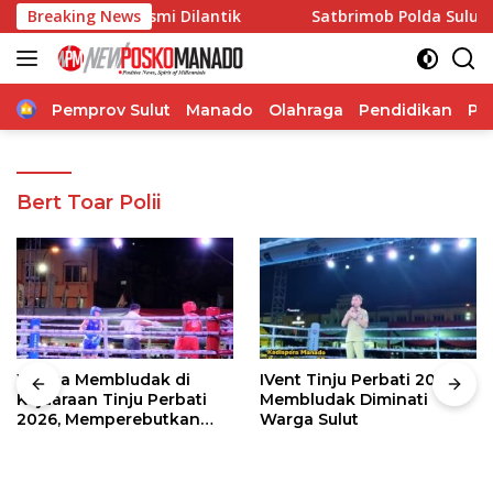
Langsung
 di Sulut Resmi Dilantik
Breaking News
Satbrimob Polda Sulut Laku
ke
konten
Home
Pemprov Sulut
Manado
Olahraga
Pendidikan
Po
Bert Toar Polii
Warga Membludak di
IVent Tinju Perbati 2026
Kejuaraan Tinju Perbati
Membludak Diminati
2026, Memperebutkan
Warga Sulut
Piala Wali Kota