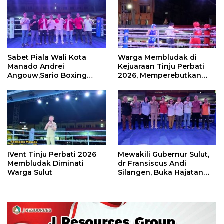
Sabet Piala Wali Kota
Warga Membludak di
Manado Andrei
Kejuaraan Tinju Perbati
Angouw,Sario Boxing
2026, Memperebutkan
Camp Juara Umum Tinju
Piala Wali Kota
Perbati 2026
IVent Tinju Perbati 2026
Mewakili Gubernur Sulut,
Membludak Diminati
dr Fransiscus Andi
Warga Sulut
Silangen, Buka Hajatan
Tinju Perbati Sulut,
Memperebutkan Piala
Wali Kota Manado