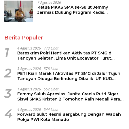
7 Agustus 2026
Ketua MKKS SMA se-Sulut Jemmy
Jermias Dukung Program Kadis
Pendidikan Sulut
Berita Populer
1
4 Agustus 2026
773 Lihat
Bareskrim Polri Hentikan Aktivitas PT SMG di
Tanoyan Selatan, Lima Unit Excavator Turut
Diamankan
2
3 Agustus 2026
578 Lihat
PETI Kian Marak ! Aktivitas PT SMG di Jalur Tujuh
Tanoyan Diduga Berlindung Dibalik IUP KUD
Perintis
3
1 Agustus 2026
552 Lihat
Femmy Suluh Apresiasi Junita Cracia Putri Sigar,
Siswi SMKS Kristen 2 Tomohon Raih Medali Perak
LKS Dikmen Nasional 2026
4
4 Agustus 2026
544 Lihat
Forward Sulut Resmi Bergabung Dengan Wadah
Pokja PWI Kota Manado