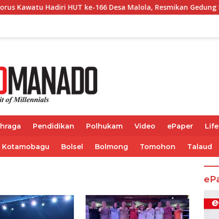
ri HUT ke-166 Desa Malola, Resmikan Gedung ILP Posyandu
ahraga
Pendidikan
Polhukam
Video
ePaper
Life
Kotamobagu
Bolsel
Bolmong
Tomohon
Talaud
eP