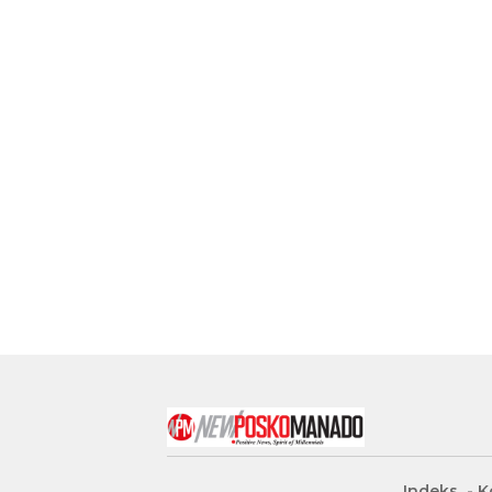
Indeks
K