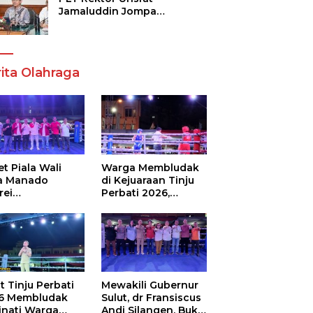
Jamaluddin Jompa
Tekankan 7 Poin, Pastikan
Layanan Akademik dan
Kampus Kondusif
ita Olahraga
t Piala Wali
Warga Membludak
a Manado
di Kejuaraan Tinju
rei
Perbati 2026,
ouw,Sario
Memperebutkan
ing Camp Juara
Piala Wali Kota
m Tinju Perbati
6
t Tinju Perbati
Mewakili Gubernur
6 Membludak
Sulut, dr Fransiscus
inati Warga
Andi Silangen, Buka