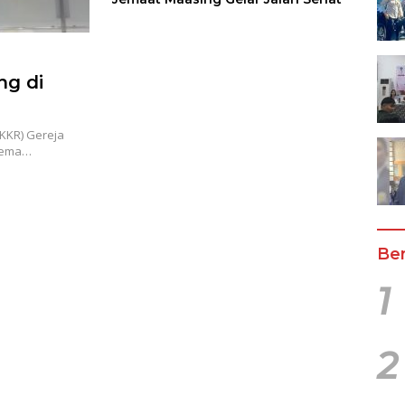
ng di
KKR) Gereja
Thema…
Ber
1
2