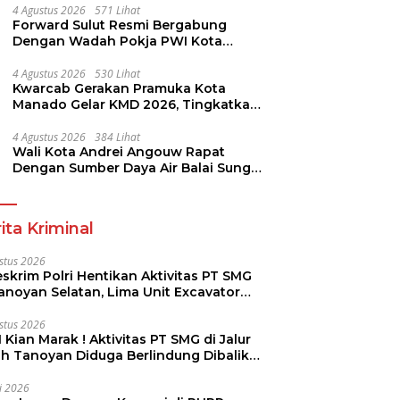
4 Agustus 2026
571 Lihat
Forward Sulut Resmi Bergabung
Dengan Wadah Pokja PWI Kota
Manado
4 Agustus 2026
530 Lihat
Kwarcab Gerakan Pramuka Kota
Manado Gelar KMD 2026, Tingkatkan
Kompetensi 36 Calon Pembina
Pramuka
4 Agustus 2026
384 Lihat
Wali Kota Andrei Angouw Rapat
Dengan Sumber Daya Air Balai Sungai
Sulawesi Utara 1 Manado
ita Kriminal
stus 2026
skrim Polri Hentikan Aktivitas PT SMG
Tanoyan Selatan, Lima Unit Excavator
ut Diamankan
stus 2026
 Kian Marak ! Aktivitas PT SMG di Jalur
uh Tanoyan Diduga Berlindung Dibalik
KUD Perintis
li 2026