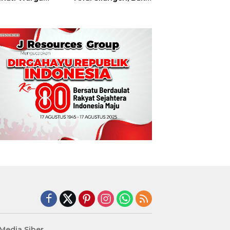
t
Hajatan Tinju
Perbati Sulut,
Memperebutkan
Piala Wali Kota
Manado
edia Siber