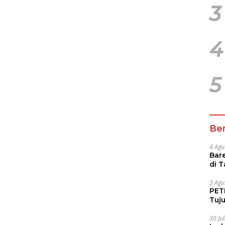
3
4
5
Ber
4 Agu
Bare
di 
Tur
3 Agu
PETI
Tuj
IUP 
30 Ju