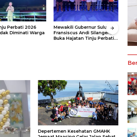
nju Perbati 2026
Mewakili Gubernur Sulut, dr
Juar
ak Diminati Warga
Fransiscus Andi Silangen,
Keju
Buka Hajatan Tinju Perbati
2026
Sulut, Memperebutkan Piala
Wali
Wali Kota Manado
Ber
Depertemen Kesehatan GMAHK
Jemaat Maasing Gelar Jalan Sehat