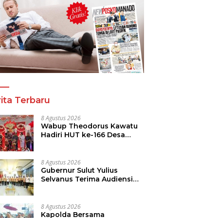
a Tinju Asia Ramaikan
Panitia Tinju Perbati 2026
R
araan Tinju Perbati
dan Pihak Mega Jasa
T
 Memperebutkan Piala
Kelolah All Out Siapkan
B
 Kota Manado
Lokasi Pertandingan
P
ita Terbaru
8 Agustus 2026
Wabup Theodorus Kawatu
Hadiri HUT ke-166 Desa
Malola, Resmikan Gedung
ILP Posyandu
8 Agustus 2026
Gubernur Sulut Yulius
Selvanus Terima Audiensi
Kwarda Sulut, Ajak Bersatu
Bersama Bangun Sulut
8 Agustus 2026
Kapolda Bersama