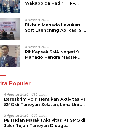
Wakapolda Hadiri TIFF
2026, Polda Sulut Dukung
Pariwisata dan Jamin
Keamanan
8 Agustus 2026
Dikbud Manado Lakukan
Soft Launching Aplikasi SI
KANGGURU
8 Agustus 2026
Plt Kepsek SMA Negeri 9
Manado Hendra Massie
Dukung Program
Pendidikan Kadis Dikda
Sulut Jahja Rondonuwu
ita Populer
4 Agustus 2026
815 Lihat
Bareskrim Polri Hentikan Aktivitas PT
SMG di Tanoyan Selatan, Lima Unit
Excavator Turut Diamankan
3 Agustus 2026
601 Lihat
PETI Kian Marak ! Aktivitas PT SMG di
Jalur Tujuh Tanoyan Diduga
Berlindung Dibalik IUP KUD Perintis