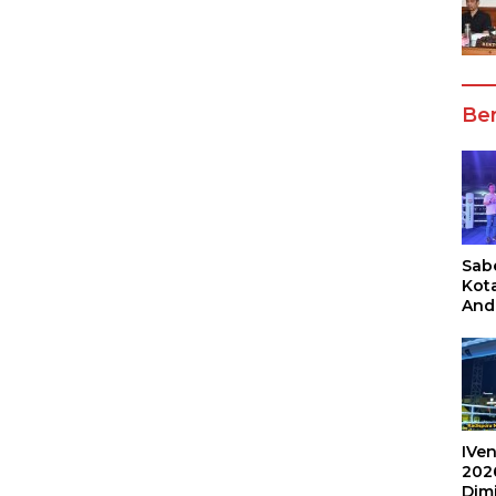
Ber
Sabe
Kot
And
Ang
Box
Umu
202
IVen
202
Dim