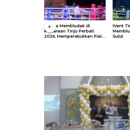
 Wali Kota
Warga Membludak di
IVent Ti
drei
Kejuaraan Tinju Perbati
Memblud
rio Boxing Camp
2026, Memperebutkan Piala
Sulut
 Tinju Perbati
Wali Kota