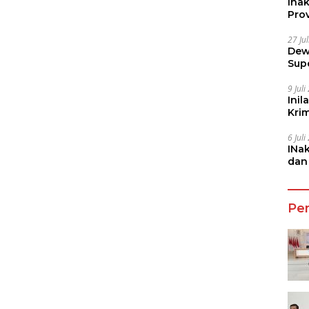
Ina
Prov
27 Ju
Dew
Sup
9 Jul
Inil
Kri
She
6 Jul
INa
dan
Jala
Pe