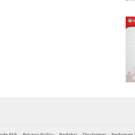
Sulu
ode Etik
Privacy Policy
Redaksi
Disclaimer
Pedoman M