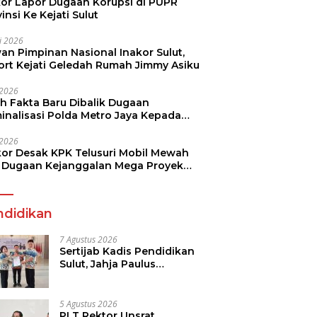
kor Lapor Dugaan Korupsi di PUPR
insi Ke Kejati Sulut
li 2026
an Pimpinan Nasional Inakor Sulut,
ort Kejati Geledah Rumah Jimmy Asiku
i 2026
ah Fakta Baru Dibalik Dugaan
minalisasi Polda Metro Jaya Kepada
see Monicha Elshaday
i 2026
kor Desak KPK Telusuri Mobil Mewah
 Dugaan Kejanggalan Mega Proyek
n di BPJN
ndidikan
7 Agustus 2026
Sertijab Kadis Pendidikan
Sulut, Jahja Paulus
Rondonuwu Siap Lanjutkan
Program Strategis
Pendidikan
5 Agustus 2026
PLT Rektor Unsrat