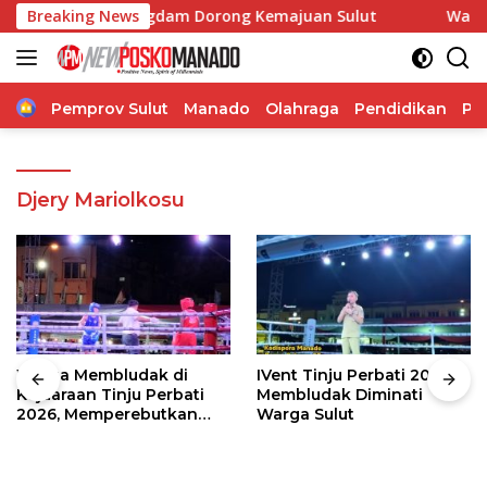
Langsung
laborasi, Pangdam Dorong Kemajuan Sulut
Breaking News
Wabup Theodo
ke
konten
Home
Pemprov Sulut
Manado
Olahraga
Pendidikan
Po
Djery Mariolkosu
Warga Membludak di
IVent Tinju Perbati 2026
Kejuaraan Tinju Perbati
Membludak Diminati
2026, Memperebutkan
Warga Sulut
Piala Wali Kota