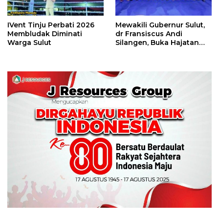
IVent Tinju Perbati 2026
Mewakili Gubernur Sulut,
Membludak Diminati
dr Fransiscus Andi
Warga Sulut
Silangen, Buka Hajatan
Tinju Perbati Sulut,
Memperebutkan Piala
Wali Kota Manado