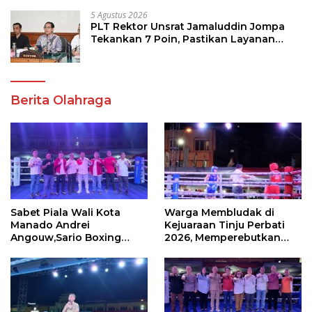
5 Agustus 2026
PLT Rektor Unsrat Jamaluddin Jompa
Tekankan 7 Poin, Pastikan Layanan
Akademik dan Kampus Kondusif
Berita Olahraga
Sabet Piala Wali Kota
Warga Membludak di
Manado Andrei
Kejuaraan Tinju Perbati
Angouw,Sario Boxing
2026, Memperebutkan
Camp Juara Umum Tinju
Piala Wali Kota
Perbati 2026