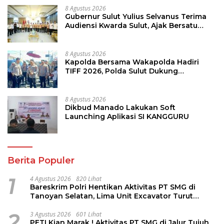
8 Agustus 2026
Gubernur Sulut Yulius Selvanus Terima
Audiensi Kwarda Sulut, Ajak Bersatu
Bersama Bangun Sulut
8 Agustus 2026
Kapolda Bersama Wakapolda Hadiri
TIFF 2026, Polda Sulut Dukung
Pariwisata dan Jamin Keamanan
8 Agustus 2026
Dikbud Manado Lakukan Soft
Launching Aplikasi SI KANGGURU
Berita Populer
1
4 Agustus 2026
820 Lihat
Bareskrim Polri Hentikan Aktivitas PT SMG di
Tanoyan Selatan, Lima Unit Excavator Turut
Diamankan
2
3 Agustus 2026
601 Lihat
PETI Kian Marak ! Aktivitas PT SMG di Jalur Tujuh