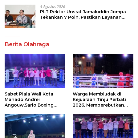
5 Agustus 2026
PLT Rektor Unsrat Jamaluddin Jompa
Tekankan 7 Poin, Pastikan Layanan
Akademik dan Kampus Kondusif
Berita Olahraga
Sabet Piala Wali Kota
Warga Membludak di
Manado Andrei
Kejuaraan Tinju Perbati
Angouw,Sario Boxing
2026, Memperebutkan
Camp Juara Umum Tinju
Piala Wali Kota
Perbati 2026