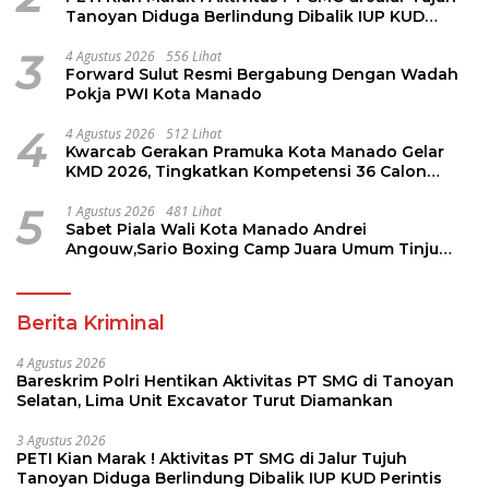
Tanoyan Diduga Berlindung Dibalik IUP KUD
Perintis
3
4 Agustus 2026
556 Lihat
Forward Sulut Resmi Bergabung Dengan Wadah
Pokja PWI Kota Manado
4
4 Agustus 2026
512 Lihat
Kwarcab Gerakan Pramuka Kota Manado Gelar
KMD 2026, Tingkatkan Kompetensi 36 Calon
Pembina Pramuka
5
1 Agustus 2026
481 Lihat
Sabet Piala Wali Kota Manado Andrei
Angouw,Sario Boxing Camp Juara Umum Tinju
Perbati 2026
Berita Kriminal
4 Agustus 2026
Bareskrim Polri Hentikan Aktivitas PT SMG di Tanoyan
Selatan, Lima Unit Excavator Turut Diamankan
3 Agustus 2026
PETI Kian Marak ! Aktivitas PT SMG di Jalur Tujuh
Tanoyan Diduga Berlindung Dibalik IUP KUD Perintis