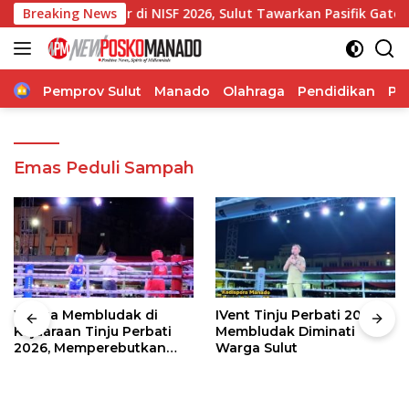
Langsung
ubernur di NISF 2026, Sulut Tawarkan Pasifik Gateway dan Hil
Breaking News
ke
konten
Home
Pemprov Sulut
Manado
Olahraga
Pendidikan
Po
Emas Peduli Sampah
Warga Membludak di
IVent Tinju Perbati 2026
Kejuaraan Tinju Perbati
Membludak Diminati
2026, Memperebutkan
Warga Sulut
Piala Wali Kota