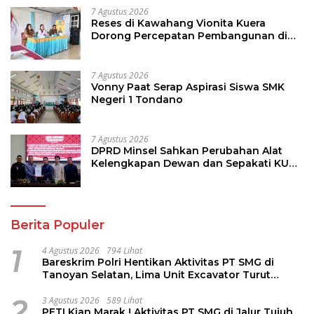
7 Agustus 2026
Reses di Kawahang Vionita Kuera
Dorong Percepatan Pembangunan di
Nusa Utara
7 Agustus 2026
Vonny Paat Serap Aspirasi Siswa SMK
Negeri 1 Tondano
7 Agustus 2026
DPRD Minsel Sahkan Perubahan Alat
Kelengkapan Dewan dan Sepakati KUA-
PPAS 2027
Berita Populer
1
4 Agustus 2026
794 Lihat
Bareskrim Polri Hentikan Aktivitas PT SMG di
Tanoyan Selatan, Lima Unit Excavator Turut
Diamankan
2
3 Agustus 2026
589 Lihat
PETI Kian Marak ! Aktivitas PT SMG di Jalur Tujuh