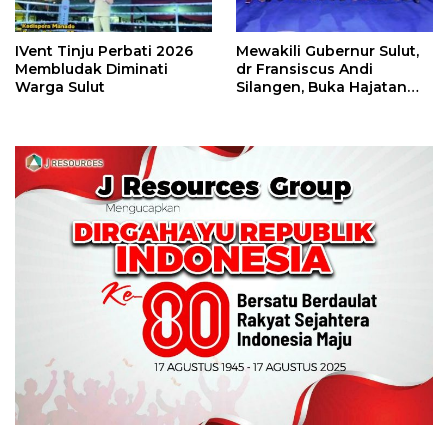
IVent Tinju Perbati 2026
Mewakili Gubernur Sulut,
Membludak Diminati
dr Fransiscus Andi
Warga Sulut
Silangen, Buka Hajatan
Tinju Perbati Sulut,
Memperebutkan Piala
Wali Kota Manado