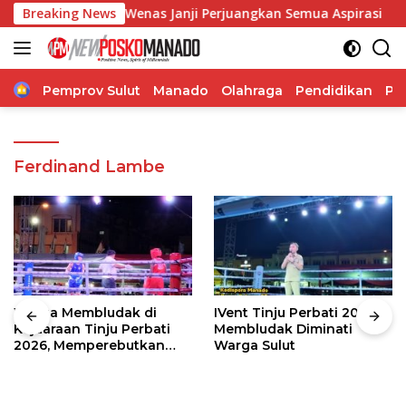
Langsung
gelia Regina Wenas Janji Perjuangkan Semua Aspirasi
Breaking News
S
ke
konten
Home
Pemprov Sulut
Manado
Olahraga
Pendidikan
Po
Ferdinand Lambe
Warga Membludak di
IVent Tinju Perbati 2026
Kejuaraan Tinju Perbati
Membludak Diminati
2026, Memperebutkan
Warga Sulut
Piala Wali Kota