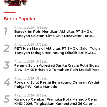
Jambore Nasional XII
Berita Populer
1
4 Agustus 2026
768 Lihat
Bareskrim Polri Hentikan Aktivitas PT SMG di
Tanoyan Selatan, Lima Unit Excavator Turut
Diamankan
2
3 Agustus 2026
572 Lihat
PETI Kian Marak ! Aktivitas PT SMG di Jalur Tujuh
Tanoyan Diduga Berlindung Dibalik IUP KUD
Perintis
3
1 Agustus 2026
542 Lihat
Femmy Suluh Apresiasi Junita Cracia Putri Sigar,
Siswi SMKS Kristen 2 Tomohon Raih Medali Perak
LKS Dikmen Nasional 2026
4
4 Agustus 2026
534 Lihat
Forward Sulut Resmi Bergabung Dengan Wadah
Pokja PWI Kota Manado
5
4 Agustus 2026
485 Lihat
Kwarcab Gerakan Pramuka Kota Manado Gelar
KMD 2026, Tingkatkan Kompetensi 36 Calon