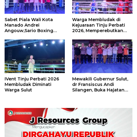
Sabet Piala Wali Kota
Warga Membludak di
Manado Andrei
Kejuaraan Tinju Perbati
Angouw,Sario Boxing
2026, Memperebutkan
Camp Juara Umum Tinju
Piala Wali Kota
Perbati 2026
IVent Tinju Perbati 2026
Mewakili Gubernur Sulut,
Membludak Diminati
dr Fransiscus Andi
Warga Sulut
Silangen, Buka Hajatan
Tinju Perbati Sulut,
Memperebutkan Piala
Wali Kota Manado