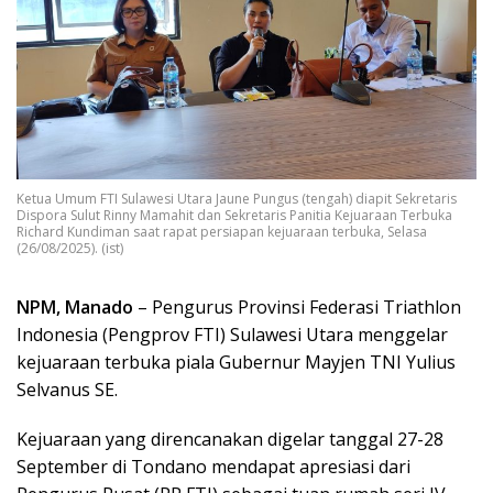
Ketua Umum FTI Sulawesi Utara Jaune Pungus (tengah) diapit Sekretaris
Dispora Sulut Rinny Mamahit dan Sekretaris Panitia Kejuaraan Terbuka
Richard Kundiman saat rapat persiapan kejuaraan terbuka, Selasa
(26/08/2025). (ist)
NPM, Manado
– Pengurus Provinsi Federasi Triathlon
Indonesia (Pengprov FTI) Sulawesi Utara menggelar
kejuaraan terbuka piala Gubernur Mayjen TNI Yulius
Selvanus SE.
Kejuaraan yang direncanakan digelar tanggal 27-28
September di Tondano mendapat apresiasi dari