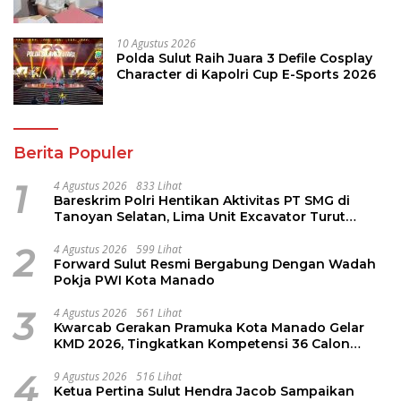
KANGGURU, Sangat Membantu
10 Agustus 2026
Polda Sulut Raih Juara 3 Defile Cosplay
Character di Kapolri Cup E-Sports 2026
Berita Populer
1
4 Agustus 2026
833 Lihat
Bareskrim Polri Hentikan Aktivitas PT SMG di
Tanoyan Selatan, Lima Unit Excavator Turut
Diamankan
2
4 Agustus 2026
599 Lihat
Forward Sulut Resmi Bergabung Dengan Wadah
Pokja PWI Kota Manado
3
4 Agustus 2026
561 Lihat
Kwarcab Gerakan Pramuka Kota Manado Gelar
KMD 2026, Tingkatkan Kompetensi 36 Calon
Pembina Pramuka
4
9 Agustus 2026
516 Lihat
Ketua Pertina Sulut Hendra Jacob Sampaikan