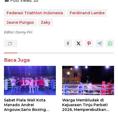
Post Views:
20
Federasi Triathlon Indonesia
Ferdinand Lambe
Jaune Pungus
Zaky
Editor: Donny Piri
Baca Juga
Sabet Piala Wali Kota
Warga Membludak di
Manado Andrei
Kejuaraan Tinju Perbati
Angouw,Sario Boxing
2026, Memperebutkan
Camp Juara Umum Tinju
Piala Wali Kota