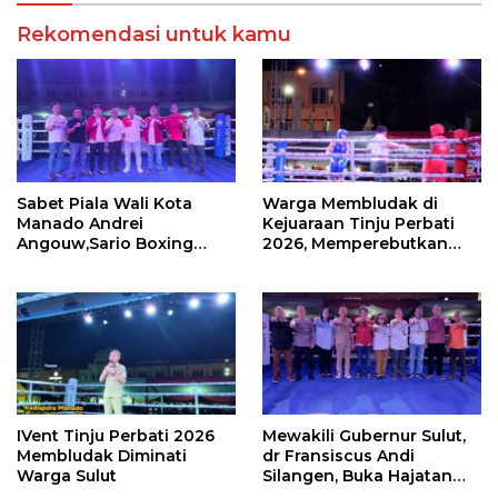
Rekomendasi untuk kamu
Sabet Piala Wali Kota
Warga Membludak di
Manado Andrei
Kejuaraan Tinju Perbati
Angouw,Sario Boxing
2026, Memperebutkan
Camp Juara Umum Tinju
Piala Wali Kota
Perbati 2026
IVent Tinju Perbati 2026
Mewakili Gubernur Sulut,
Membludak Diminati
dr Fransiscus Andi
Warga Sulut
Silangen, Buka Hajatan
Tinju Perbati Sulut,