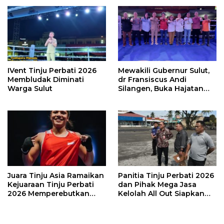
Perbati 2026
IVent Tinju Perbati 2026
Mewakili Gubernur Sulut,
Membludak Diminati
dr Fransiscus Andi
Warga Sulut
Silangen, Buka Hajatan
Tinju Perbati Sulut,
Memperebutkan Piala
Wali Kota Manado
Juara Tinju Asia Ramaikan
Panitia Tinju Perbati 2026
Kejuaraan Tinju Perbati
dan Pihak Mega Jasa
2026 Memperebutkan
Kelolah All Out Siapkan
Piala Wali Kota Manado
Lokasi Pertandingan