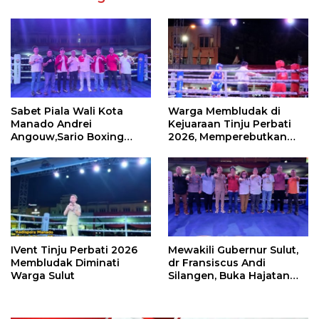
Sabet Piala Wali Kota
Warga Membludak di
Manado Andrei
Kejuaraan Tinju Perbati
Angouw,Sario Boxing
2026, Memperebutkan
Camp Juara Umum Tinju
Piala Wali Kota
Perbati 2026
IVent Tinju Perbati 2026
Mewakili Gubernur Sulut,
Membludak Diminati
dr Fransiscus Andi
Warga Sulut
Silangen, Buka Hajatan
Tinju Perbati Sulut,
Memperebutkan Piala
Wali Kota Manado