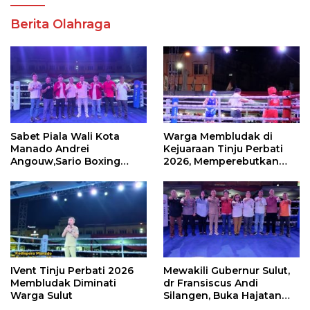
Berita Olahraga
Sabet Piala Wali Kota
Warga Membludak di
Manado Andrei
Kejuaraan Tinju Perbati
Angouw,Sario Boxing
2026, Memperebutkan
Camp Juara Umum Tinju
Piala Wali Kota
Perbati 2026
IVent Tinju Perbati 2026
Mewakili Gubernur Sulut,
Membludak Diminati
dr Fransiscus Andi
Warga Sulut
Silangen, Buka Hajatan
Tinju Perbati Sulut,