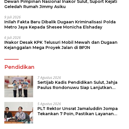
Dewan Pimpinan Nasional Inakor Sulut, Suport Kejati
Geledah Rumah Jimmy Asiku
9 Juli 2026
Inilah Fakta Baru Dibalik Dugaan Kriminalisasi Polda
Metro Jaya Kepada Shesee Monicha Elshaday
6 Juli 2026
INakor Desak KPK Telusuri Mobil Mewah dan Dugaan
Kejanggalan Mega Proyek Jalan di BPJN
Pendidikan
7 Agustus 2026
Sertijab Kadis Pendidikan Sulut, Jahja
Paulus Rondonuwu Siap Lanjutkan
Program Strategis Pendidikan
5 Agustus 2026
PLT Rektor Unsrat Jamaluddin Jompa
Tekankan 7 Poin, Pastikan Layanan
Akademik dan Kampus Kondusif