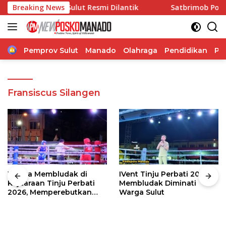
Langsung
tegrasi di Sulut Resmi Dilantik
Breaking News
Satbrimob Polda Sulu
ke
konten
Home
Pemprov Sulut
Manado
Olahraga
Pendidikan
Po
Fransiscus Silangen
Warga Membludak di
IVent Tinju Perbati 2026
Kejuaraan Tinju Perbati
Membludak Diminati
2026, Memperebutkan
Warga Sulut
Piala Wali Kota