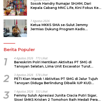
Sosok Handry Rumajar SH,MM, Dari
Kepala Cabang MNC Life, Kini Fokus Ke
Profesional Fotografi
7 Agustus 2026
Ketua MKKS SMA se-Sulut Jemmy
Jermias Dukung Program Kadis
Pendidikan Sulut
Berita Populer
1
4 Agustus 2026
773 Lihat
Bareskrim Polri Hentikan Aktivitas PT SMG di
Tanoyan Selatan, Lima Unit Excavator Turut
Diamankan
2
3 Agustus 2026
578 Lihat
PETI Kian Marak ! Aktivitas PT SMG di Jalur Tujuh
Tanoyan Diduga Berlindung Dibalik IUP KUD
Perintis
3
1 Agustus 2026
553 Lihat
Femmy Suluh Apresiasi Junita Cracia Putri Sigar,
Siswi SMKS Kristen 2 Tomohon Raih Medali Perak
LKS Dikmen Nasional 2026