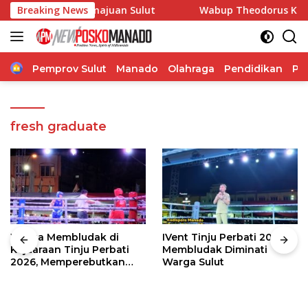
Langsung
m Dorong Kemajuan Sulut
Breaking News
Wabup Theodorus Kawatu Hadi
ke
konten
Home
Pemprov Sulut
Manado
Olahraga
Pendidikan
Po
fresh graduate
Warga Membludak di
IVent Tinju Perbati 2026
Kejuaraan Tinju Perbati
Membludak Diminati
2026, Memperebutkan
Warga Sulut
Piala Wali Kota