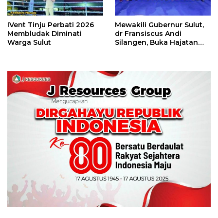
IVent Tinju Perbati 2026
Mewakili Gubernur Sulut,
Membludak Diminati
dr Fransiscus Andi
Warga Sulut
Silangen, Buka Hajatan
Tinju Perbati Sulut,
Memperebutkan Piala
Wali Kota Manado