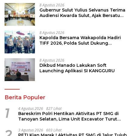
8 Agustus 2026
Gubernur Sulut Yulius Selvanus Terima
Audiensi Kwarda Sulut, Ajak Bersatu
Bersama Bangun Sulut
8 Agustus 2026
Kapolda Bersama Wakapolda Hadiri
TIFF 2026, Polda Sulut Dukung
Pariwisata dan Jamin Keamanan
8 Agustus 2026
Dikbud Manado Lakukan Soft
Launching Aplikasi SI KANGGURU
Berita Populer
1
4 Agustus 2026
827 Lihat
Bareskrim Polri Hentikan Aktivitas PT SMG di
Tanoyan Selatan, Lima Unit Excavator Turut
Diamankan
2
3 Agustus 2026
603 Lihat
PETI Kian Marak ! Aktivitas PT SMG di Jalur Tujuh