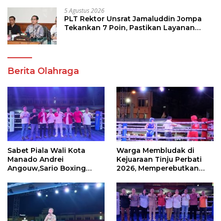
5 Agustus 2026
PLT Rektor Unsrat Jamaluddin Jompa
Tekankan 7 Poin, Pastikan Layanan
Akademik dan Kampus Kondusif
Berita Olahraga
Sabet Piala Wali Kota
Warga Membludak di
Manado Andrei
Kejuaraan Tinju Perbati
Angouw,Sario Boxing
2026, Memperebutkan
Camp Juara Umum Tinju
Piala Wali Kota
Perbati 2026