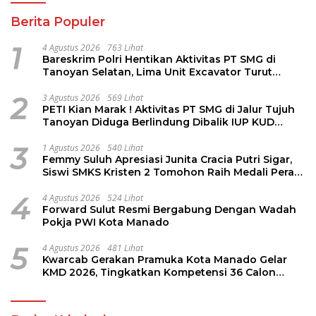
Berita Populer
1
4 Agustus 2026
763 Lihat
Bareskrim Polri Hentikan Aktivitas PT SMG di
Tanoyan Selatan, Lima Unit Excavator Turut
Diamankan
2
3 Agustus 2026
569 Lihat
PETI Kian Marak ! Aktivitas PT SMG di Jalur Tujuh
Tanoyan Diduga Berlindung Dibalik IUP KUD
Perintis
3
1 Agustus 2026
540 Lihat
Femmy Suluh Apresiasi Junita Cracia Putri Sigar,
Siswi SMKS Kristen 2 Tomohon Raih Medali Perak
LKS Dikmen Nasional 2026
4
4 Agustus 2026
524 Lihat
Forward Sulut Resmi Bergabung Dengan Wadah
Pokja PWI Kota Manado
5
4 Agustus 2026
481 Lihat
Kwarcab Gerakan Pramuka Kota Manado Gelar
KMD 2026, Tingkatkan Kompetensi 36 Calon
Pembina Pramuka