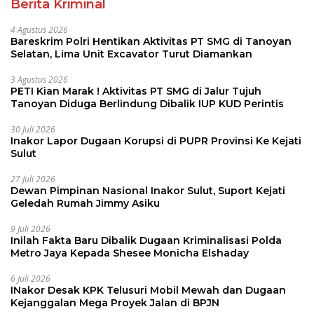
Berita Kriminal
4 Agustus 2026
Bareskrim Polri Hentikan Aktivitas PT SMG di Tanoyan
Selatan, Lima Unit Excavator Turut Diamankan
3 Agustus 2026
PETI Kian Marak ! Aktivitas PT SMG di Jalur Tujuh
Tanoyan Diduga Berlindung Dibalik IUP KUD Perintis
30 Juli 2026
Inakor Lapor Dugaan Korupsi di PUPR Provinsi Ke Kejati
Sulut
27 Juli 2026
Dewan Pimpinan Nasional Inakor Sulut, Suport Kejati
Geledah Rumah Jimmy Asiku
9 Juli 2026
Inilah Fakta Baru Dibalik Dugaan Kriminalisasi Polda
Metro Jaya Kepada Shesee Monicha Elshaday
6 Juli 2026
INakor Desak KPK Telusuri Mobil Mewah dan Dugaan
Kejanggalan Mega Proyek Jalan di BPJN