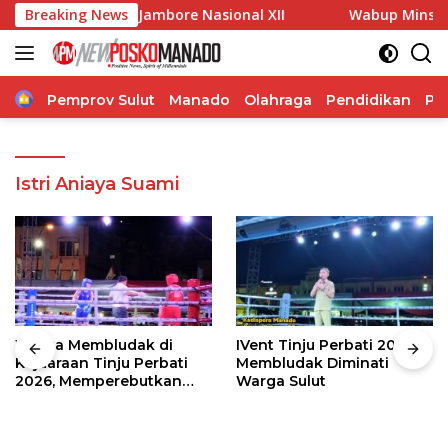
Langsung
Daerah di Jambore Nasional XII
Breaking News
Wabup Minsel Tinjau P
ke
konten
Home
Pemprov Sulut
Manado
Olahraga
Pendidikan
Po
Istri Aniaya Suami
Warga Membludak di
IVent Tinju Perbati 2026
Kejuaraan Tinju Perbati
Membludak Diminati
2026, Memperebutkan
Warga Sulut
Piala Wali Kota