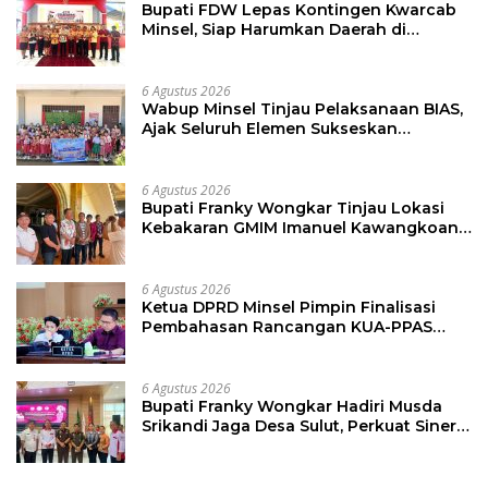
Bupati FDW Lepas Kontingen Kwarcab
Minsel, Siap Harumkan Daerah di
Jambore Nasional XII
6 Agustus 2026
Wabup Minsel Tinjau Pelaksanaan BIAS,
Ajak Seluruh Elemen Sukseskan
Imunisasi Anak Sekolah
6 Agustus 2026
Bupati Franky Wongkar Tinjau Lokasi
Kebakaran GMIM Imanuel Kawangkoan
Bawah, Tegaskan Komitmen Dukung
Pemulihan
6 Agustus 2026
Ketua DPRD Minsel Pimpin Finalisasi
Pembahasan Rancangan KUA-PPAS
Tahun 2027
6 Agustus 2026
Bupati Franky Wongkar Hadiri Musda
Srikandi Jaga Desa Sulut, Perkuat Sinergi
Bangun Desa