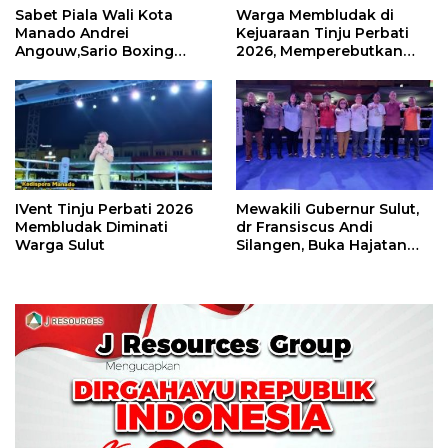
Sabet Piala Wali Kota
Warga Membludak di
Manado Andrei
Kejuaraan Tinju Perbati
Angouw,Sario Boxing
2026, Memperebutkan
Camp Juara Umum Tinju
Piala Wali Kota
Perbati 2026
IVent Tinju Perbati 2026
Mewakili Gubernur Sulut,
Membludak Diminati
dr Fransiscus Andi
Warga Sulut
Silangen, Buka Hajatan
Tinju Perbati Sulut,
Memperebutkan Piala
Wali Kota Manado