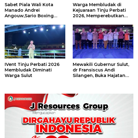
Sabet Piala Wali Kota
Warga Membludak di
Manado Andrei
Kejuaraan Tinju Perbati
Angouw,Sario Boxing
2026, Memperebutkan
Camp Juara Umum Tinju
Piala Wali Kota
Perbati 2026
IVent Tinju Perbati 2026
Mewakili Gubernur Sulut,
Membludak Diminati
dr Fransiscus Andi
Warga Sulut
Silangen, Buka Hajatan
Tinju Perbati Sulut,
Memperebutkan Piala
Wali Kota Manado