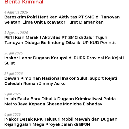
Berita Kriminal
4 Agustus 2026
Bareskrim Polri Hentikan Aktivitas PT SMG di Tanoyan
Selatan, Lima Unit Excavator Turut Diamankan
3 Agustus 2026
PETI Kian Marak ! Aktivitas PT SMG di Jalur Tujuh
Tanoyan Diduga Berlindung Dibalik IUP KUD Perintis
30 Juli 2026
Inakor Lapor Dugaan Korupsi di PUPR Provinsi Ke Kejati
Sulut
27 Juli 2026
Dewan Pimpinan Nasional Inakor Sulut, Suport Kejati
Geledah Rumah Jimmy Asiku
9 Juli 2026
Inilah Fakta Baru Dibalik Dugaan Kriminalisasi Polda
Metro Jaya Kepada Shesee Monicha Elshaday
6 Juli 2026
INakor Desak KPK Telusuri Mobil Mewah dan Dugaan
Kejanggalan Mega Proyek Jalan di BPJN