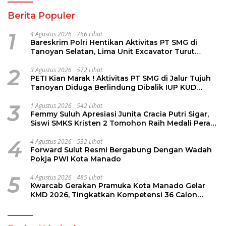
Berita Populer
1
4 Agustus 2026
766 Lihat
Bareskrim Polri Hentikan Aktivitas PT SMG di
Tanoyan Selatan, Lima Unit Excavator Turut
Diamankan
2
3 Agustus 2026
572 Lihat
PETI Kian Marak ! Aktivitas PT SMG di Jalur Tujuh
Tanoyan Diduga Berlindung Dibalik IUP KUD
Perintis
3
1 Agustus 2026
542 Lihat
Femmy Suluh Apresiasi Junita Cracia Putri Sigar,
Siswi SMKS Kristen 2 Tomohon Raih Medali Perak
LKS Dikmen Nasional 2026
4
4 Agustus 2026
532 Lihat
Forward Sulut Resmi Bergabung Dengan Wadah
Pokja PWI Kota Manado
5
4 Agustus 2026
485 Lihat
Kwarcab Gerakan Pramuka Kota Manado Gelar
KMD 2026, Tingkatkan Kompetensi 36 Calon
Pembina Pramuka