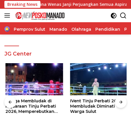
Langsung
 Angelia Regina Wenas Janji Perjuangkan Semua Aspirasi
Breaking News
ke
konten
Home
Pemprov Sulut
Manado
Olahraga
Pendidikan
Po
JG Center
Warga Membludak di
IVent Tinju Perbati 2026
Kejuaraan Tinju Perbati
Membludak Diminati
2026, Memperebutkan
Warga Sulut
Piala Wali Kota