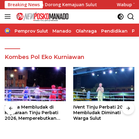
Langsung
rasi, Pangdam Dorong Kemajuan Sulut
Breaking News
Wabup Theodorus 
ke
konten
Home
Pemprov Sulut
Manado
Olahraga
Pendidikan
Po
Kombes Pol Eko Kurniawan
Warga Membludak di
IVent Tinju Perbati 2026
Kejuaraan Tinju Perbati
Membludak Diminati
2026, Memperebutkan
Warga Sulut
Piala Wali Kota