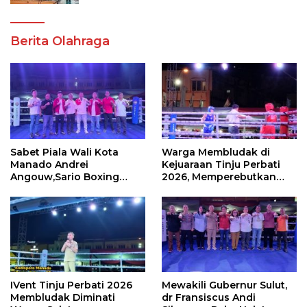
Berita Olahraga
Sabet Piala Wali Kota
Warga Membludak di
Manado Andrei
Kejuaraan Tinju Perbati
Angouw,Sario Boxing
2026, Memperebutkan
Camp Juara Umum Tinju
Piala Wali Kota
Perbati 2026
IVent Tinju Perbati 2026
Mewakili Gubernur Sulut,
Membludak Diminati
dr Fransiscus Andi