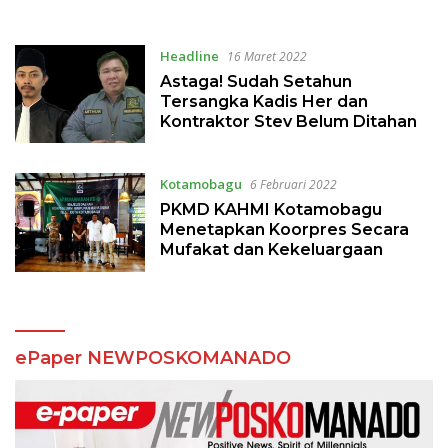
Grobogan dan Pemalang
dan Pembudidaya Ikan
Headline
16 Maret 2022
Astaga! Sudah Setahun
Tersangka Kadis Her dan
Kontraktor Stev Belum Ditahan
Kotamobagu
6 Februari 2022
PKMD KAHMI Kotamobagu
Menetapkan Koorpres Secara
Mufakat dan Kekeluargaan
ePaper NEWPOSKOMANADO