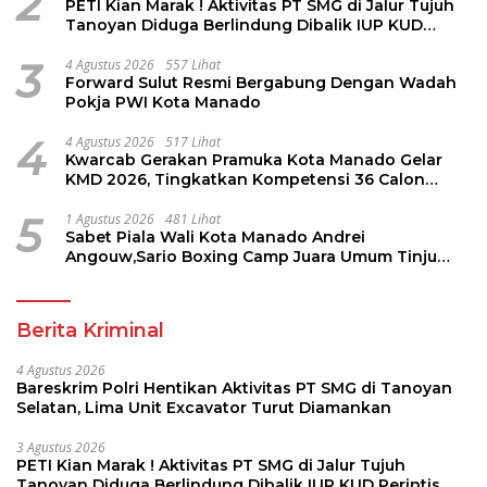
2
PETI Kian Marak ! Aktivitas PT SMG di Jalur Tujuh
Tanoyan Diduga Berlindung Dibalik IUP KUD
Perintis
3
4 Agustus 2026
557 Lihat
Forward Sulut Resmi Bergabung Dengan Wadah
Pokja PWI Kota Manado
4
4 Agustus 2026
517 Lihat
Kwarcab Gerakan Pramuka Kota Manado Gelar
KMD 2026, Tingkatkan Kompetensi 36 Calon
Pembina Pramuka
5
1 Agustus 2026
481 Lihat
Sabet Piala Wali Kota Manado Andrei
Angouw,Sario Boxing Camp Juara Umum Tinju
Perbati 2026
Berita Kriminal
4 Agustus 2026
Bareskrim Polri Hentikan Aktivitas PT SMG di Tanoyan
Selatan, Lima Unit Excavator Turut Diamankan
3 Agustus 2026
PETI Kian Marak ! Aktivitas PT SMG di Jalur Tujuh
Tanoyan Diduga Berlindung Dibalik IUP KUD Perintis