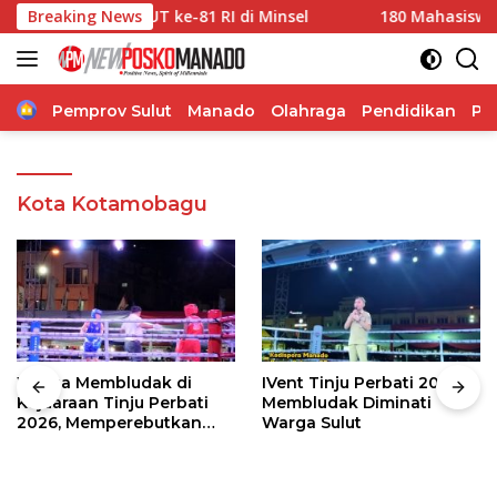
Langsung
emarak HUT ke-81 RI di Minsel
Breaking News
180 Mahasiswa Minsel Te
ke
konten
Home
Pemprov Sulut
Manado
Olahraga
Pendidikan
Po
Kota Kotamobagu
Warga Membludak di
IVent Tinju Perbati 2026
Kejuaraan Tinju Perbati
Membludak Diminati
2026, Memperebutkan
Warga Sulut
Piala Wali Kota