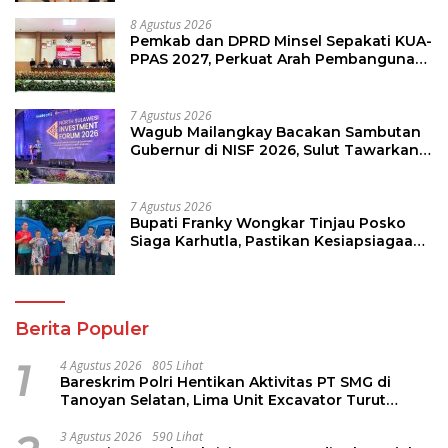
8 Agustus 2026
Pemkab dan DPRD Minsel Sepakati KUA-
PPAS 2027, Perkuat Arah Pembangunan
Daerah
7 Agustus 2026
Wagub Mailangkay Bacakan Sambutan
Gubernur di NISF 2026, Sulut Tawarkan
Pasifik Gateway dan Hilirisasi Kelapa ke
Investor
7 Agustus 2026
Bupati Franky Wongkar Tinjau Posko
Siaga Karhutla, Pastikan Kesiapsiagaan
Hadapi Musim Kemarau
Berita Populer
1
4 Agustus 2026
805 Lihat
Bareskrim Polri Hentikan Aktivitas PT SMG di
Tanoyan Selatan, Lima Unit Excavator Turut
Diamankan
3 Agustus 2026
590 Lihat