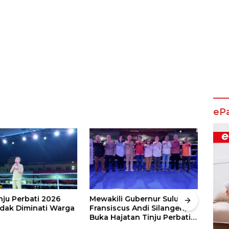
eP
nju Perbati 2026
Mewakili Gubernur Sulut, dr
Juar
ak Diminati Warga
Fransiscus Andi Silangen,
Keju
Buka Hajatan Tinju Perbati
2026
Sulut, Memperebutkan Piala
Wali