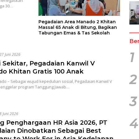
i menegaskan
gga 30…
Pegadaian Area Manado 2 Khitan
Massal 65 Anak di Bitung, Bagikan
Tabungan Emas & Tas Sekolah
Ber
1
27 Juni 2026
i Sekitar, Pegadaian Kanwil V
o Khitan Gratis 100 Anak
2
do – Sebagai wujud kepedulian sosial, Pegadaian Kanwil V
enggelar program Tanggung Jawab…
3
8 Juni 2026
4
g Penghargaan HR Asia 2026, PT
aian Dinobatkan Sebagai Best
ny to Work For in Asia Kedelapan