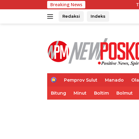
Langsung
Breaking News
TIFF 2026 Hadirka
ke
konten
Redaksi
Indeks
H
Pemprov Sulut
Manado
Ol
o
m
Bitung
Minut
Boltim
Bolmut
e