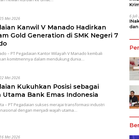
Kri
She
6 Jul
25 Mei 2026
INa
aian Kanwil V Manado Hadirkan
dan
Jala
am Gold Generation di SMK Negeri 7
do
Pe
do – PT Pegadaian Kantor Wilayah V Manado kembali
kan komitmennya dalam mendukung dunia…
22 Mei 2026
aian Kukuhkan Posisi sebagai
 Utama Bank Emas Indonesia
ta – PT Pegadaian sukses merajai transformasi industri
nasional dengan menjadi wajah utama…
Ber
16 Mei 2026