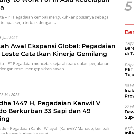
5
ya
rta – PT Pegadaian kembali mengukuhkan posisinya sebagai
u tempat kerja terbaik dengan…
Ber
3 Juni 2026
4 Agu
ah Awal Ekspansi Global: Pegadaian
Bare
 Leste Catatkan Kinerja Gemilang
di 
Tur
rta – PT Pegadaian mencetak sejarah baru dalam perjalanan
3 Agu
 dengan resmi mengepakkan sayap…
PETI
Tuj
IUP 
30 Ju
Ina
28 Mei 2026
Prov
Adha 1447 H, Pegadaian Kanwil V
27 Ju
o Berkurban 33 Sapi dan 49
Dew
Sup
ing
9 Jul
do – Pegadaian Kantor Wilayah (Kanwil) V Manado, kembali
Inil
kan hewan kurban ke umat…