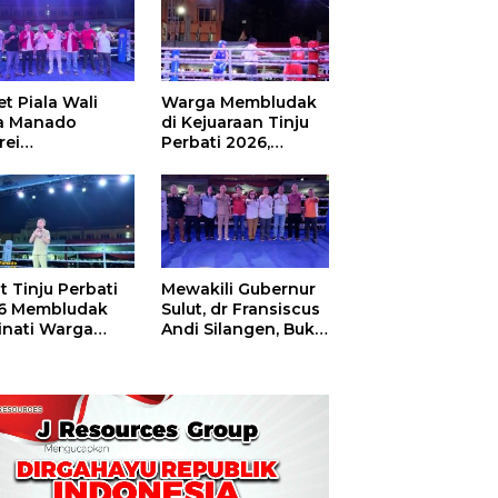
t Piala Wali
Warga Membludak
a Manado
di Kejuaraan Tinju
rei
Perbati 2026,
ouw,Sario
Memperebutkan
ing Camp Juara
Piala Wali Kota
m Tinju Perbati
6
t Tinju Perbati
Mewakili Gubernur
6 Membludak
Sulut, dr Fransiscus
inati Warga
Andi Silangen, Buka
t
Hajatan Tinju
Perbati Sulut,
Memperebutkan
Piala Wali Kota
Manado