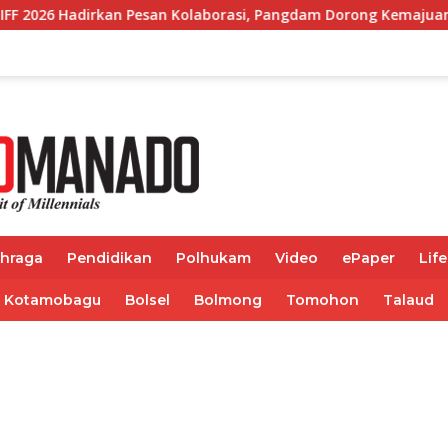
n Pesan Kolaborasi, Pangdam Dorong Kemajuan Sulut
Wa
ahraga
Pendidikan
Polhukam
Video
ePaper
Life
Kotamobagu
Bolsel
Bolmong
Tomohon
Talaud