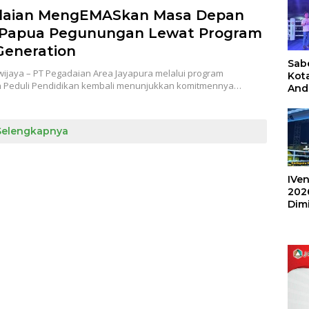
daian MengEMASkan Masa Depan
Papua Pegunungan Lewat Program
Generation
Sabe
wijaya – PT Pegadaian Area Jayapura melalui program
Kot
 Peduli Pendidikan kembali menunjukkan komitmennya…
And
Ang
Box
Umu
Selengkapnya
202
IVen
202
Dim
Sulu