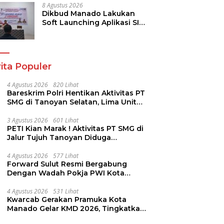
Keamanan
8 Agustus 2026
Dikbud Manado Lakukan
Soft Launching Aplikasi SI
KANGGURU
ita Populer
4 Agustus 2026
820 Lihat
Bareskrim Polri Hentikan Aktivitas PT
SMG di Tanoyan Selatan, Lima Unit
Excavator Turut Diamankan
3 Agustus 2026
601 Lihat
PETI Kian Marak ! Aktivitas PT SMG di
Jalur Tujuh Tanoyan Diduga
Berlindung Dibalik IUP KUD Perintis
4 Agustus 2026
577 Lihat
Forward Sulut Resmi Bergabung
Dengan Wadah Pokja PWI Kota
Manado
4 Agustus 2026
531 Lihat
Kwarcab Gerakan Pramuka Kota
Manado Gelar KMD 2026, Tingkatkan
Kompetensi 36 Calon Pembina