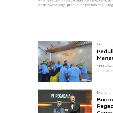
NPM, Jakarta – PT Pegadaian (Persero) kembal
posisinya sebagai pilar keuangan nasional. Hin
Ekonomi
Pedul
Manad
NPM, Mana
Manado m
Ekonomi
Boron
Pegad
Compa