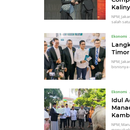
Kalin
NPM, Jaka
salah sat
Ekonomi
Langk
Timor
NPM, Jaka
bisnisnya
Ekonomi
Idul 
Manad
Kamb
NPM, Mana
menyalur