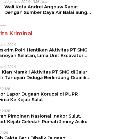
Pramuka
4 Agustus 2026
386 Lihat
Wali Kota Andrei Angouw Rapat
Dengan Sumber Daya Air Balai Sungai
Sulawesi Utara 1 Manado
ita Kriminal
stus 2026
skrim Polri Hentikan Aktivitas PT SMG
Tanoyan Selatan, Lima Unit Excavator
ut Diamankan
stus 2026
 Kian Marak ! Aktivitas PT SMG di Jalur
uh Tanoyan Diduga Berlindung Dibalik
KUD Perintis
li 2026
kor Lapor Dugaan Korupsi di PUPR
insi Ke Kejati Sulut
li 2026
an Pimpinan Nasional Inakor Sulut,
ort Kejati Geledah Rumah Jimmy Asiku
i 2026
ah Fakta Baru Dibalik Dugaan