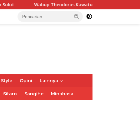
bup Theodorus Kawatu Hadiri HUT ke-166 Desa Malola, Resmi
 Style
Opini
Lainnya
Sitaro
Sangihe
Minahasa