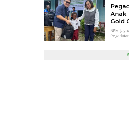
Pega
Anak 
Gold 
NPM, Jaya
Pegadaian