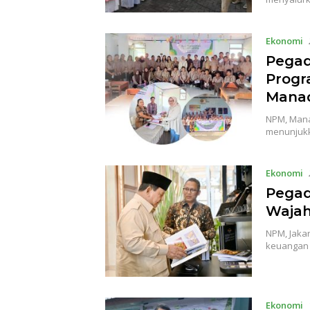
Ekonomi
Pegad
Progr
Mana
NPM, Mana
menunjuk
Ekonomi
Pegad
Wajah
NPM, Jakar
keuangan 
Ekonomi