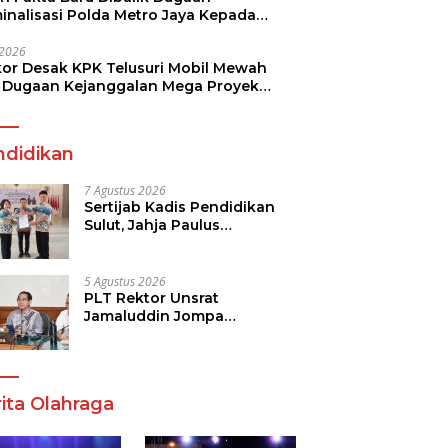
minalisasi Polda Metro Jaya Kepada
see Monicha Elshaday
i 2026
kor Desak KPK Telusuri Mobil Mewah
 Dugaan Kejanggalan Mega Proyek
n di BPJN
ndidikan
7 Agustus 2026
Sertijab Kadis Pendidikan
Sulut, Jahja Paulus
Rondonuwu Siap Lanjutkan
Program Strategis
Pendidikan
5 Agustus 2026
PLT Rektor Unsrat
Jamaluddin Jompa
Tekankan 7 Poin, Pastikan
Layanan Akademik dan
Kampus Kondusif
ita Olahraga