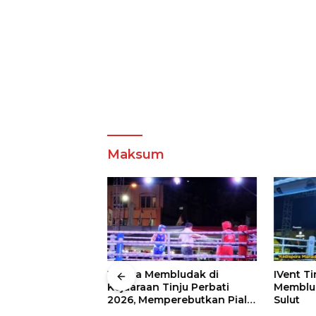
Maksum
 Wali Kota
Warga Membludak di
IVent Ti
drei
Kejuaraan Tinju Perbati
Memblud
rio Boxing Camp
2026, Memperebutkan Piala
Sulut
 Tinju Perbati
Wali Kota