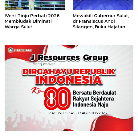
IVent Tinju Perbati 2026
Mewakili Gubernur Sulut,
Membludak Diminati
dr Fransiscus Andi
Warga Sulut
Silangen, Buka Hajatan
Tinju Perbati Sulut,
Memperebutkan Piala
Wali Kota Manado