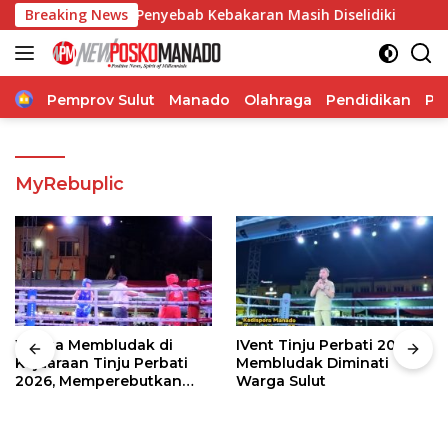
Langsung
lap Api, Penyebab Kebakaran Masih Diselidiki
Breaking News
Wabup T
ke
konten
Home
Pemprov Sulut
Manado
Olahraga
Pendidikan
Po
MyRebuplic
Warga Membludak di
IVent Tinju Perbati 2026
Kejuaraan Tinju Perbati
Membludak Diminati
2026, Memperebutkan
Warga Sulut
Piala Wali Kota