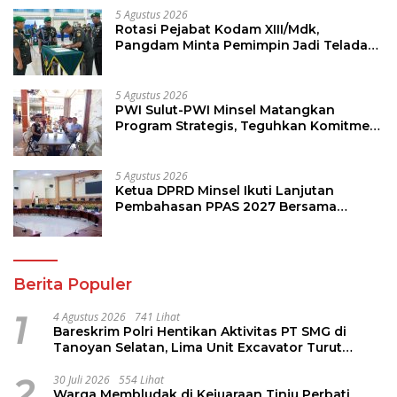
5 Agustus 2026
Rotasi Pejabat Kodam XIII/Mdk,
Pangdam Minta Pemimpin Jadi Teladan
dan Pemberi Solusi
5 Agustus 2026
PWI Sulut-PWI Minsel Matangkan
Program Strategis, Teguhkan Komitmen
Jurnalisme Berkualitas
5 Agustus 2026
Ketua DPRD Minsel Ikuti Lanjutan
Pembahasan PPAS 2027 Bersama
Komisi I dan Mitra Kerja
Berita Populer
1
4 Agustus 2026
741 Lihat
Bareskrim Polri Hentikan Aktivitas PT SMG di
Tanoyan Selatan, Lima Unit Excavator Turut
Diamankan
2
30 Juli 2026
554 Lihat
Warga Membludak di Kejuaraan Tinju Perbati