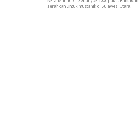
NPM, Manado – Sebanyak 1000 paket Ramadan,
serahkan untuk mustahik di Sulawesi Utara….