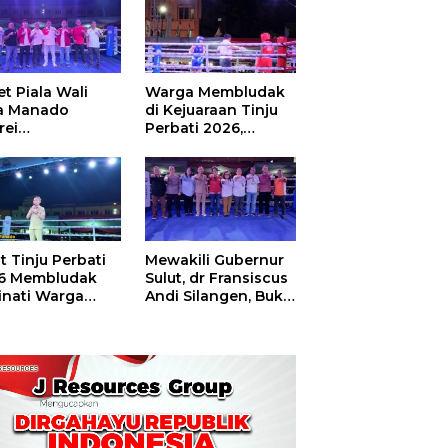
t Piala Wali
Warga Membludak
a Manado
di Kejuaraan Tinju
rei
Perbati 2026,
ouw,Sario
Memperebutkan
ing Camp Juara
Piala Wali Kota
m Tinju Perbati
6
t Tinju Perbati
Mewakili Gubernur
6 Membludak
Sulut, dr Fransiscus
inati Warga
Andi Silangen, Buka
t
Hajatan Tinju
Perbati Sulut,
Memperebutkan
Piala Wali Kota
Manado