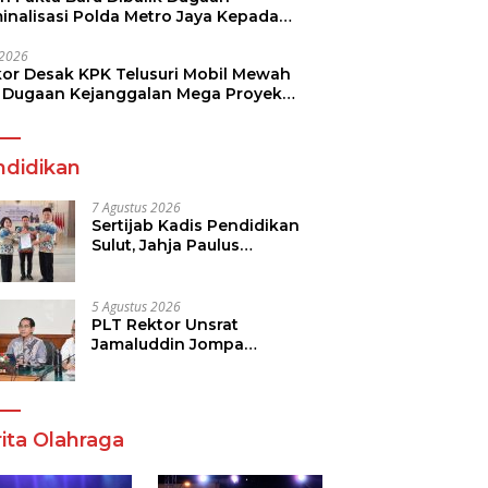
minalisasi Polda Metro Jaya Kepada
see Monicha Elshaday
i 2026
kor Desak KPK Telusuri Mobil Mewah
 Dugaan Kejanggalan Mega Proyek
n di BPJN
ndidikan
7 Agustus 2026
Sertijab Kadis Pendidikan
Sulut, Jahja Paulus
Rondonuwu Siap Lanjutkan
Program Strategis
Pendidikan
5 Agustus 2026
PLT Rektor Unsrat
Jamaluddin Jompa
Tekankan 7 Poin, Pastikan
Layanan Akademik dan
Kampus Kondusif
ita Olahraga