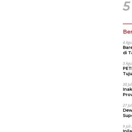
5
Ber
4 Agu
Bare
di 
Tur
3 Agu
PETI
Tuj
IUP 
30 Ju
Ina
Prov
27 Ju
Dew
Sup
9 Jul
Inil