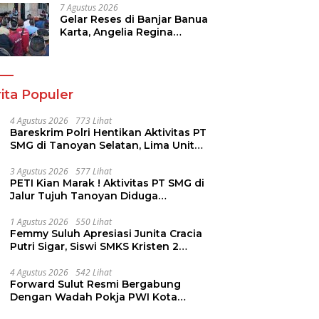
Hilirisasi/BKPM
7 Agustus 2026
Gelar Reses di Banjar Banua
Karta, Angelia Regina
Wenas Janji Perjuangkan
Semua Aspirasi
ita Populer
4 Agustus 2026
773 Lihat
Bareskrim Polri Hentikan Aktivitas PT
SMG di Tanoyan Selatan, Lima Unit
Excavator Turut Diamankan
3 Agustus 2026
577 Lihat
PETI Kian Marak ! Aktivitas PT SMG di
Jalur Tujuh Tanoyan Diduga
Berlindung Dibalik IUP KUD Perintis
1 Agustus 2026
550 Lihat
Femmy Suluh Apresiasi Junita Cracia
Putri Sigar, Siswi SMKS Kristen 2
Tomohon Raih Medali Perak LKS
Dikmen Nasional 2026
4 Agustus 2026
542 Lihat
Forward Sulut Resmi Bergabung
Dengan Wadah Pokja PWI Kota
Manado