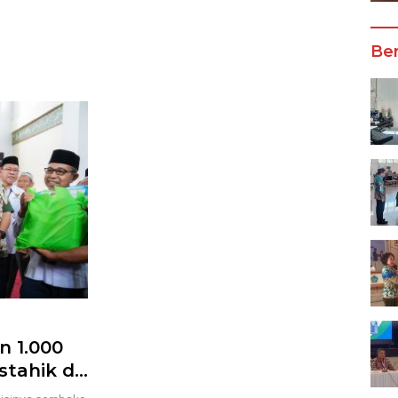
Wali Kota Manado
Ber
n 1.000
tahik di
anado