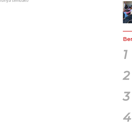
 isinya sembako
Ber
1
2
3
4