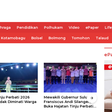
ahraga
Pendidikan
Polhukam
Video
ePaper
Life
Kotamobagu
Bolsel
Bolmong
Tomohon
Talaud
eP
nju Perbati 2026
Mewakili Gubernur Sulut, dr
Juar
ak Diminati Warga
Fransiscus Andi Silangen,
Keju
Buka Hajatan Tinju Perbati
2026
Sulut, Memperebutkan Piala
Wali