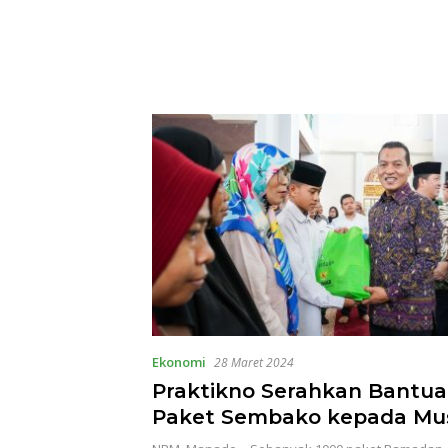
Ekonomi
28 Maret 2024
Praktikno Serahkan Bantua
Paket Sembako kepada Mus
Masjid Raya Ahmad Yani M