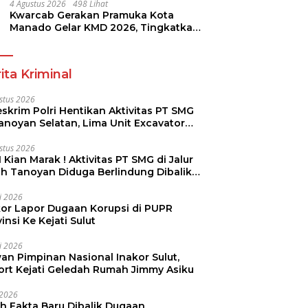
4 Agustus 2026
498 Lihat
Kwarcab Gerakan Pramuka Kota
Manado Gelar KMD 2026, Tingkatkan
Kompetensi 36 Calon Pembina
Pramuka
ita Kriminal
stus 2026
skrim Polri Hentikan Aktivitas PT SMG
Tanoyan Selatan, Lima Unit Excavator
ut Diamankan
stus 2026
 Kian Marak ! Aktivitas PT SMG di Jalur
uh Tanoyan Diduga Berlindung Dibalik
KUD Perintis
li 2026
kor Lapor Dugaan Korupsi di PUPR
insi Ke Kejati Sulut
li 2026
an Pimpinan Nasional Inakor Sulut,
ort Kejati Geledah Rumah Jimmy Asiku
i 2026
ah Fakta Baru Dibalik Dugaan