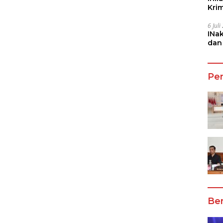
Kri
She
6 Jul
INa
dan
Jala
Pe
Ber