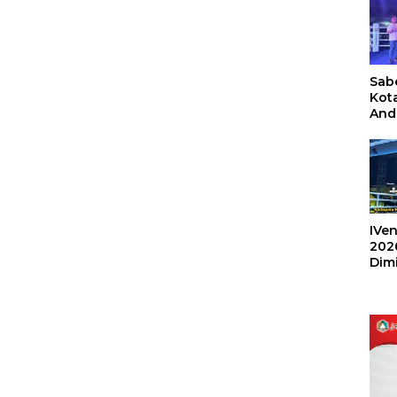
Sabe
Kot
And
Ang
Box
Umu
202
IVen
202
Dim
Sulu