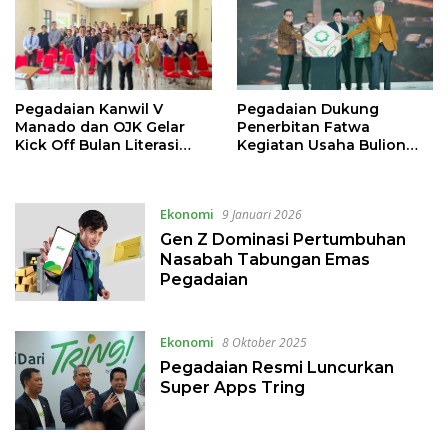
Pegadaian Kanwil V
Pegadaian Dukung
Manado dan OJK Gelar
Penerbitan Fatwa
Kick Off Bulan Literasi
Kegiatan Usaha Bulion
Keuangan 2026 di
oleh DSN-MUI
Fakultas Peternakan
Unsrat
Ekonomi
9 Januari 2026
Gen Z Dominasi Pertumbuhan
Nasabah Tabungan Emas
Pegadaian
Ekonomi
8 Oktober 2025
Pegadaian Resmi Luncurkan
Super Apps Tring