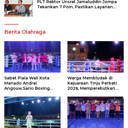
PLT Rektor Unsrat Jamaluddin Jompa
Tekankan 7 Poin, Pastikan Layanan
Akademik dan Kampus Kondusif
Berita Olahraga
Sabet Piala Wali Kota
Warga Membludak di
Manado Andrei
Kejuaraan Tinju Perbati
Angouw,Sario Boxing
2026, Memperebutkan
Camp Juara Umum Tinju
Piala Wali Kota
Perbati 2026