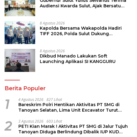
Gubernur Sulut Yulius Selvanus Terima
Audiensi Kwarda Sulut, Ajak Bersatu
Bersama Bangun Sulut
8 Agustus 2026
Kapolda Bersama Wakapolda Hadiri
TIFF 2026, Polda Sulut Dukung
Pariwisata dan Jamin Keamanan
8 Agustus 2026
Dikbud Manado Lakukan Soft
Launching Aplikasi SI KANGGURU
Berita Populer
1
4 Agustus 2026
827 Lihat
Bareskrim Polri Hentikan Aktivitas PT SMG di
Tanoyan Selatan, Lima Unit Excavator Turut
Diamankan
2
3 Agustus 2026
603 Lihat
PETI Kian Marak ! Aktivitas PT SMG di Jalur Tujuh
Tanoyan Diduga Berlindung Dibalik IUP KUD