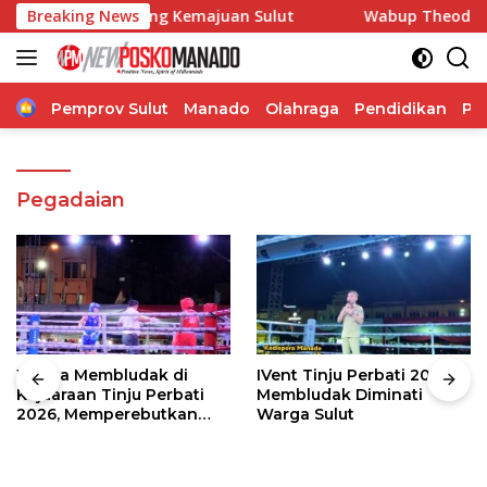
Langsung
gdam Dorong Kemajuan Sulut
Breaking News
Wabup Theodorus Kawatu H
ke
konten
Home
Pemprov Sulut
Manado
Olahraga
Pendidikan
Po
Pegadaian
Warga Membludak di
IVent Tinju Perbati 2026
Kejuaraan Tinju Perbati
Membludak Diminati
2026, Memperebutkan
Warga Sulut
Piala Wali Kota