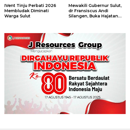
IVent Tinju Perbati 2026
Mewakili Gubernur Sulut,
Membludak Diminati
dr Fransiscus Andi
Warga Sulut
Silangen, Buka Hajatan
Tinju Perbati Sulut,
Memperebutkan Piala
Wali Kota Manado