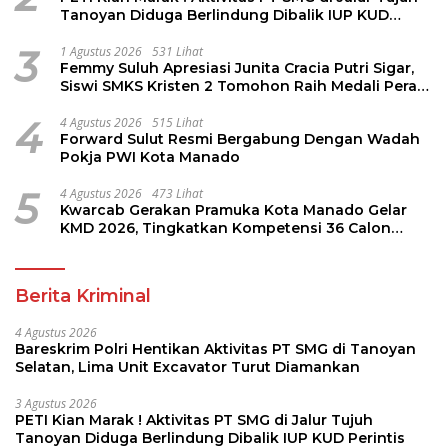
Tanoyan Diduga Berlindung Dibalik IUP KUD
Perintis
3
1 Agustus 2026
531 Lihat
Femmy Suluh Apresiasi Junita Cracia Putri Sigar,
Siswi SMKS Kristen 2 Tomohon Raih Medali Perak
LKS Dikmen Nasional 2026
4
4 Agustus 2026
515 Lihat
Forward Sulut Resmi Bergabung Dengan Wadah
Pokja PWI Kota Manado
5
4 Agustus 2026
473 Lihat
Kwarcab Gerakan Pramuka Kota Manado Gelar
KMD 2026, Tingkatkan Kompetensi 36 Calon
Pembina Pramuka
Berita Kriminal
4 Agustus 2026
Bareskrim Polri Hentikan Aktivitas PT SMG di Tanoyan
Selatan, Lima Unit Excavator Turut Diamankan
3 Agustus 2026
PETI Kian Marak ! Aktivitas PT SMG di Jalur Tujuh
Tanoyan Diduga Berlindung Dibalik IUP KUD Perintis