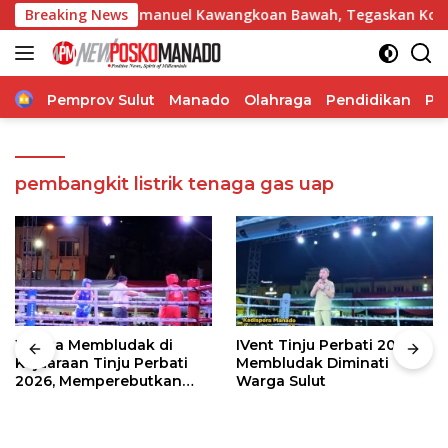
Langsung
akaran GMIM Imanuel Kawangkoan Bawah, Tegaskan Komitmen D
Breaking News
ke
konten
Home
Pemprov Sulut
Manado
Olahraga
Pendidikan
Po
pembangkit listrik tenaga gas uap
Warga Membludak di
IVent Tinju Perbati 2026
Kejuaraan Tinju Perbati
Membludak Diminati
2026, Memperebutkan
Warga Sulut
Piala Wali Kota