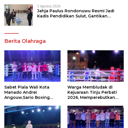
5 Agustus 2026
Jahja Paulus Rondonuwu Resmi Jadi
Kadis Pendidikan Sulut, Gantikan
Femmy J Suluh
Berita Olahraga
Sabet Piala Wali Kota
Warga Membludak di
Manado Andrei
Kejuaraan Tinju Perbati
Angouw,Sario Boxing
2026, Memperebutkan
Camp Juara Umum Tinju
Piala Wali Kota
Perbati 2026