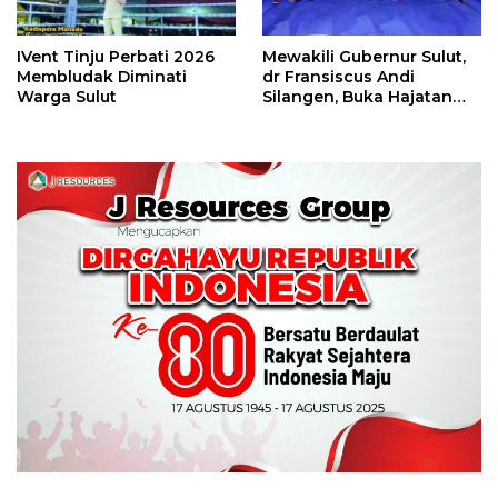
IVent Tinju Perbati 2026
Mewakili Gubernur Sulut,
Membludak Diminati
dr Fransiscus Andi
Warga Sulut
Silangen, Buka Hajatan
Tinju Perbati Sulut,
Memperebutkan Piala
Wali Kota Manado