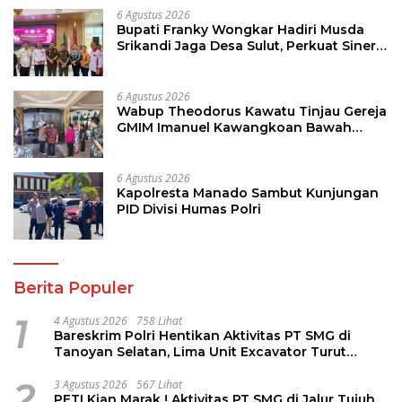
6 Agustus 2026
Bupati Franky Wongkar Hadiri Musda
Srikandi Jaga Desa Sulut, Perkuat Sinergi
Bangun Desa
6 Agustus 2026
Wabup Theodorus Kawatu Tinjau Gereja
GMIM Imanuel Kawangkoan Bawah
Pasca Kebakaran, Sampaikan Dukungan
bagi Jemaat
6 Agustus 2026
Kapolresta Manado Sambut Kunjungan
PID Divisi Humas Polri
Berita Populer
1
4 Agustus 2026
758 Lihat
Bareskrim Polri Hentikan Aktivitas PT SMG di
Tanoyan Selatan, Lima Unit Excavator Turut
Diamankan
2
3 Agustus 2026
567 Lihat
PETI Kian Marak ! Aktivitas PT SMG di Jalur Tujuh