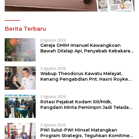
Berita Terbaru
6 Agustus 2026
Gereja GMIM Imanuel Kawangkoan
Bawah Dilalap Api, Penyebab Kebakaran
Masih Diselidiki
5 Agustus 2026
Wabup Theodorus Kawatu Melayat,
Kenang Pengabdian Pnt. Hasni Royke
Johannis Pola sebagai Pahlawan Tanpa
Tanda Jasa
5 Agustus 2026
Rotasi Pejabat Kodam XIII/Mdk,
Pangdam Minta Pemimpin Jadi Teladan
dan Pemberi Solusi
5 Agustus 2026
PWI Sulut-PWI Minsel Matangkan
Program Strategis, Teguhkan Komitmen