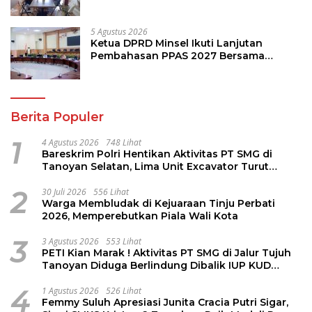
Jurnalisme Berkualitas
5 Agustus 2026
Ketua DPRD Minsel Ikuti Lanjutan
Pembahasan PPAS 2027 Bersama
Komisi I dan Mitra Kerja
Berita Populer
1
4 Agustus 2026
748 Lihat
Bareskrim Polri Hentikan Aktivitas PT SMG di
Tanoyan Selatan, Lima Unit Excavator Turut
Diamankan
2
30 Juli 2026
556 Lihat
Warga Membludak di Kejuaraan Tinju Perbati
2026, Memperebutkan Piala Wali Kota
3
3 Agustus 2026
553 Lihat
PETI Kian Marak ! Aktivitas PT SMG di Jalur Tujuh
Tanoyan Diduga Berlindung Dibalik IUP KUD
Perintis
4
1 Agustus 2026
526 Lihat
Femmy Suluh Apresiasi Junita Cracia Putri Sigar,