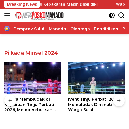
Langsung
 Penyebab Kebakaran Masih Diselidiki
Breaking News
Wabup Theodoru
ke
konten
Home
Pemprov Sulut
Manado
Olahraga
Pendidikan
Po
Pilkada Minsel 2024
Warga Membludak di
IVent Tinju Perbati 2026
Kejuaraan Tinju Perbati
Membludak Diminati
2026, Memperebutkan
Warga Sulut
Piala Wali Kota