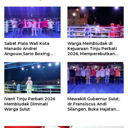
Sabet Piala Wali Kota
Warga Membludak di
Manado Andrei
Kejuaraan Tinju Perbati
Angouw,Sario Boxing
2026, Memperebutkan
Camp Juara Umum Tinju
Piala Wali Kota
Perbati 2026
IVent Tinju Perbati 2026
Mewakili Gubernur Sulut,
Membludak Diminati
dr Fransiscus Andi
Warga Sulut
Silangen, Buka Hajatan
Tinju Perbati Sulut,
Memperebutkan Piala
Wali Kota Manado