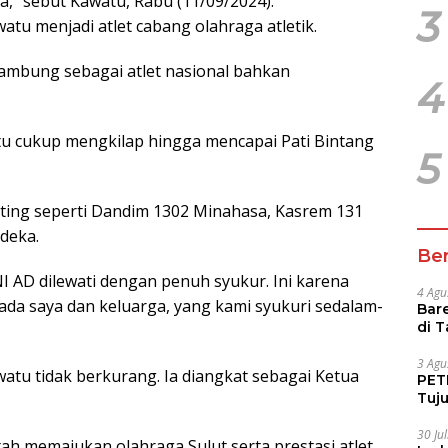
ga,” sebut Kawatu, Rabu (11/09/2024).
3
tu menjadi atlet cabang olahraga atletik.
ambung sebagai atlet nasional bahkan
4
tu cukup mengkilap hingga mencapai Pati Bintang
5
nting seperti Dandim 1302 Minahasa, Kasrem 131
deka.
Ber
I AD dilewati dengan penuh syukur. Ini karena
4 Agu
ada saya dan keluarga, yang kami syukuri sedalam-
Bare
di 
Tur
3 Agu
watu tidak berkurang. Ia diangkat sebagai Ketua
PETI
Tuj
IUP 
30 Ju
ah memajukan olahraga Sulut serta prestasi atlet.