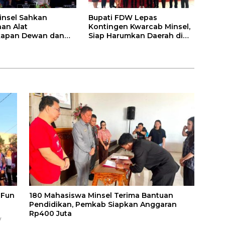
nsel Sahkan
Bupati FDW Lepas
an Alat
Kontingen Kwarcab Minsel,
kapan Dewan dan
Siap Harumkan Daerah di
i KUA-PPAS 2027
Jambore Nasional XII
 Fun
180 Mahasiswa Minsel Terima Bantuan
Pendidikan, Pemkab Siapkan Anggaran
Rp400 Juta
y