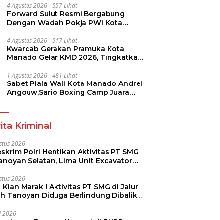
4 Agustus 2026
557 Lihat
Forward Sulut Resmi Bergabung
Dengan Wadah Pokja PWI Kota
Manado
4 Agustus 2026
517 Lihat
Kwarcab Gerakan Pramuka Kota
Manado Gelar KMD 2026, Tingkatkan
Kompetensi 36 Calon Pembina
Pramuka
1 Agustus 2026
481 Lihat
Sabet Piala Wali Kota Manado Andrei
Angouw,Sario Boxing Camp Juara
Umum Tinju Perbati 2026
ita Kriminal
stus 2026
skrim Polri Hentikan Aktivitas PT SMG
Tanoyan Selatan, Lima Unit Excavator
ut Diamankan
stus 2026
 Kian Marak ! Aktivitas PT SMG di Jalur
uh Tanoyan Diduga Berlindung Dibalik
KUD Perintis
li 2026