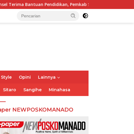
dikan, Pemkab Siapkan Anggaran Rp400 Juta
Pemkab d
 Style
Opini
Lainnya
Sitaro
Sangihe
Minahasa
aper NEWPOSKOMANADO