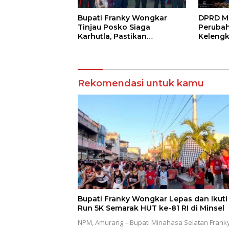
Bupati Franky Wongkar
DPRD Mi
Tinjau Posko Siaga
Perubah
Karhutla, Pastikan
Keleng
Kesiapsiagaan Hadapi
Sepakat
Musim Kemarau
Rekomendasi untuk kamu
Bupati Franky Wongkar Lepas dan Ikuti
Run 5K Semarak HUT ke-81 RI di Minsel
NPM, Amurang – Bupati Minahasa Selatan Frank