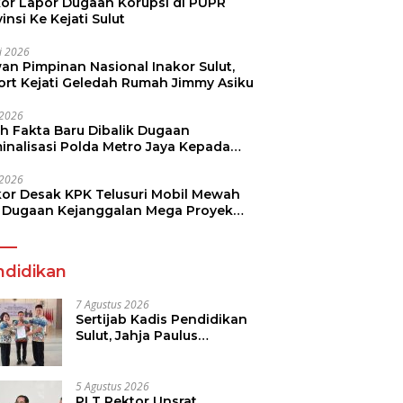
kor Lapor Dugaan Korupsi di PUPR
insi Ke Kejati Sulut
li 2026
an Pimpinan Nasional Inakor Sulut,
ort Kejati Geledah Rumah Jimmy Asiku
i 2026
ah Fakta Baru Dibalik Dugaan
minalisasi Polda Metro Jaya Kepada
see Monicha Elshaday
i 2026
kor Desak KPK Telusuri Mobil Mewah
 Dugaan Kejanggalan Mega Proyek
n di BPJN
ndidikan
7 Agustus 2026
Sertijab Kadis Pendidikan
Sulut, Jahja Paulus
Rondonuwu Siap Lanjutkan
Program Strategis
Pendidikan
5 Agustus 2026
PLT Rektor Unsrat