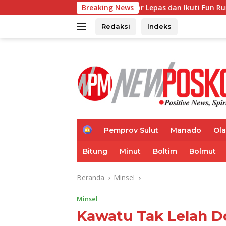
Langsung
anky Wongkar Lepas dan Ikuti Fun Run 5K Semarak HUT ke-81 RI
Breaking News
ke
konten
Redaksi
Indeks
H
Pemprov Sulut
Manado
Ol
o
m
Bitung
Minut
Boltim
Bolmut
e
Beranda
Minsel
Minsel
Kawatu Tak Lelah Do