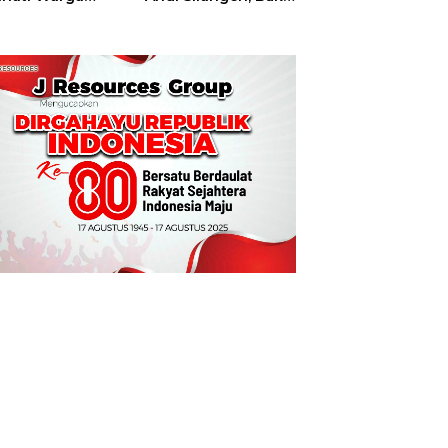
t
Hajatan Tinju
Perbati Sulut,
Memperebutkan
Piala Wali Kota
Manado