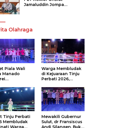
Jamaluddin Jompa
Tekankan 7 Poin, Pastikan
Layanan Akademik dan
Kampus Kondusif
ita Olahraga
t Piala Wali
Warga Membludak
a Manado
di Kejuaraan Tinju
rei
Perbati 2026,
ouw,Sario
Memperebutkan
ing Camp Juara
Piala Wali Kota
m Tinju Perbati
6
t Tinju Perbati
Mewakili Gubernur
6 Membludak
Sulut, dr Fransiscus
inati Warga
Andi Silangen, Buka