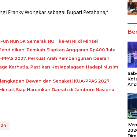
ngi Franky Wongkar sebagai Bupati Petahana,”
Ber
 Fun Run 5K Semarak HUT ke-81 RI di Minsel
Pendidikan, Pemkab Siapkan Anggaran Rp400 Juta
-PPAS 2027, Perkuat Arah Pembangunan Daerah
aga Karhutla, Pastikan Kesiapsiagaan Hadapi Musim
Sabe
Kot
elengkapan Dewan dan Sepakati KUA-PPAS 2027
And
insel, Siap Harumkan Daerah di Jambore Nasional
Ang
Box
Umu
202
IVen
024
202
Dim