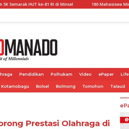
 di Minsel
180 Mahasiswa Minsel Terima Bantuan Pendi
ahraga
Pendidikan
Polhukam
Video
ePaper
Life
Kotamobagu
Bolsel
Bolmong
Tomohon
Talaud
eP
rong Prestasi Olahraga di