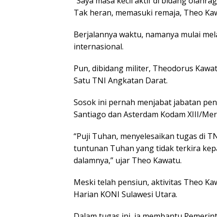
“Saya masa kecil aktif di bidang olahra
Tak heran, memasuki remaja, Theo Kawa
Berjalannya waktu, namanya mulai mel
internasional.
Pun, dibidang militer, Theodorus Kawa
Satu TNI Angkatan Darat.
Sosok ini pernah menjabat jabatan pe
Santiago dan Asterdam Kodam XIII/Mer
“Puji Tuhan, menyelesaikan tugas di TN
tuntunan Tuhan yang tidak terkira kep
dalamnya,” ujar Theo Kawatu.
Meski telah pensiun, aktivitas Theo Ka
Harian KONI Sulawesi Utara.
Dalam tugas ini, ia membantu Pemerint