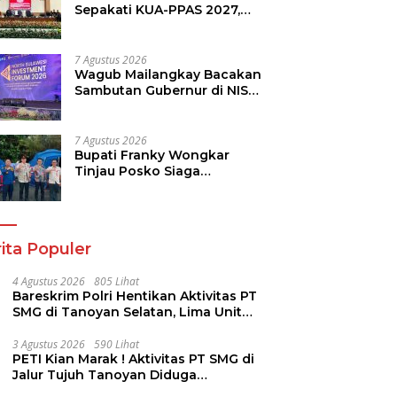
Sepakati KUA-PPAS 2027,
Perkuat Arah Pembangunan
Daerah
7 Agustus 2026
Wagub Mailangkay Bacakan
Sambutan Gubernur di NISF
2026, Sulut Tawarkan
Pasifik Gateway dan
Hilirisasi Kelapa ke Investor
7 Agustus 2026
Bupati Franky Wongkar
Tinjau Posko Siaga
Karhutla, Pastikan
Kesiapsiagaan Hadapi
Musim Kemarau
ita Populer
4 Agustus 2026
805 Lihat
Bareskrim Polri Hentikan Aktivitas PT
SMG di Tanoyan Selatan, Lima Unit
Excavator Turut Diamankan
3 Agustus 2026
590 Lihat
PETI Kian Marak ! Aktivitas PT SMG di
Jalur Tujuh Tanoyan Diduga
Berlindung Dibalik IUP KUD Perintis