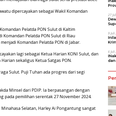
Ina
Prov
 Kawatu dipercayakan sebagai Wakil Komandan
27 Ju
Dew
Sup
Komandan Pelatda PON Sulut di Kaltim
9 Jul
adi Komandan Pelatda PON Sulut di Riau
Inil
 menjadi Komandan Pelatda PON di Jabar.
Kri
She
6 Jul
rcayakan lagi sebagai Ketua Harian KONI Sulut, dan
INa
 Harian sekaligus Ketua Satgas PON.
dan
Jala
aga Sulut. Puji Tuhan ada progres dari segi
Pe
akda Minsel dari PDIP. Ia berpasangan dengan
g pada pemilihan serentak 27 November 2024.
 Minahasa Selatan, Harley Ai Pongantung sangat