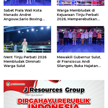
Sabet Piala Wali Kota
Warga Membludak di
Manado Andrei
Kejuaraan Tinju Perbati
Angouw,Sario Boxing
2026, Memperebutkan
Camp Juara Umum Tinju
Piala Wali Kota
Perbati 2026
IVent Tinju Perbati 2026
Mewakili Gubernur Sulut,
Membludak Diminati
dr Fransiscus Andi
Warga Sulut
Silangen, Buka Hajatan
Tinju Perbati Sulut,
Memperebutkan Piala
Wali Kota Manado