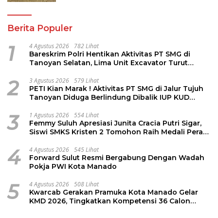
Berita Populer
1
4 Agustus 2026
782 Lihat
Bareskrim Polri Hentikan Aktivitas PT SMG di
Tanoyan Selatan, Lima Unit Excavator Turut
Diamankan
2
3 Agustus 2026
579 Lihat
PETI Kian Marak ! Aktivitas PT SMG di Jalur Tujuh
Tanoyan Diduga Berlindung Dibalik IUP KUD
Perintis
3
1 Agustus 2026
554 Lihat
Femmy Suluh Apresiasi Junita Cracia Putri Sigar,
Siswi SMKS Kristen 2 Tomohon Raih Medali Perak
LKS Dikmen Nasional 2026
4
4 Agustus 2026
545 Lihat
Forward Sulut Resmi Bergabung Dengan Wadah
Pokja PWI Kota Manado
5
4 Agustus 2026
508 Lihat
Kwarcab Gerakan Pramuka Kota Manado Gelar
KMD 2026, Tingkatkan Kompetensi 36 Calon
Pembina Pramuka