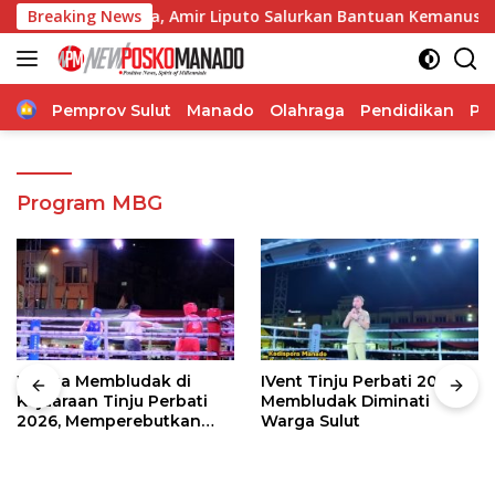
Langsung
karan Pakowa, Amir Liputo Salurkan Bantuan Kemanusiaan
Breaking News
ke
konten
Home
Pemprov Sulut
Manado
Olahraga
Pendidikan
Po
Program MBG
Warga Membludak di
IVent Tinju Perbati 2026
Kejuaraan Tinju Perbati
Membludak Diminati
2026, Memperebutkan
Warga Sulut
Piala Wali Kota