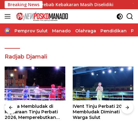
Langsung
 Api, Penyebab Kebakaran Masih Diselidiki
Breaking News
Wabup The
ke
konten
Home
Pemprov Sulut
Manado
Olahraga
Pendidikan
Po
Radjab Djamali
Warga Membludak di
IVent Tinju Perbati 2026
Kejuaraan Tinju Perbati
Membludak Diminati
2026, Memperebutkan
Warga Sulut
Piala Wali Kota