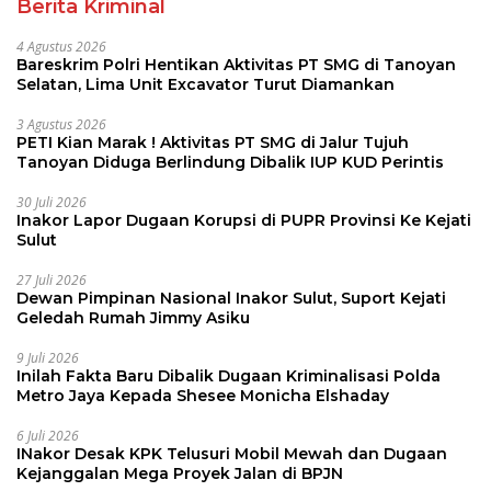
Berita Kriminal
4 Agustus 2026
Bareskrim Polri Hentikan Aktivitas PT SMG di Tanoyan
Selatan, Lima Unit Excavator Turut Diamankan
3 Agustus 2026
PETI Kian Marak ! Aktivitas PT SMG di Jalur Tujuh
Tanoyan Diduga Berlindung Dibalik IUP KUD Perintis
30 Juli 2026
Inakor Lapor Dugaan Korupsi di PUPR Provinsi Ke Kejati
Sulut
27 Juli 2026
Dewan Pimpinan Nasional Inakor Sulut, Suport Kejati
Geledah Rumah Jimmy Asiku
9 Juli 2026
Inilah Fakta Baru Dibalik Dugaan Kriminalisasi Polda
Metro Jaya Kepada Shesee Monicha Elshaday
6 Juli 2026
INakor Desak KPK Telusuri Mobil Mewah dan Dugaan
Kejanggalan Mega Proyek Jalan di BPJN