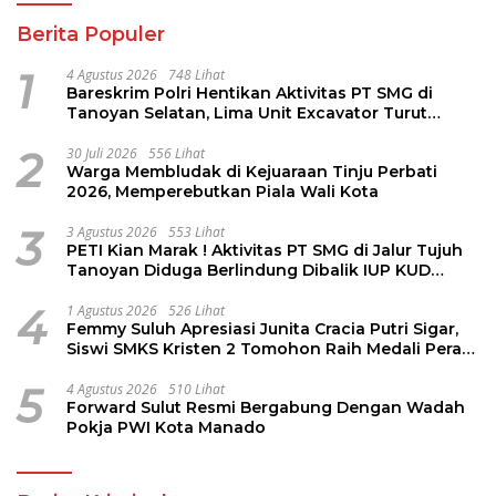
Berita Populer
1
4 Agustus 2026
748 Lihat
Bareskrim Polri Hentikan Aktivitas PT SMG di
Tanoyan Selatan, Lima Unit Excavator Turut
Diamankan
2
30 Juli 2026
556 Lihat
Warga Membludak di Kejuaraan Tinju Perbati
2026, Memperebutkan Piala Wali Kota
3
3 Agustus 2026
553 Lihat
PETI Kian Marak ! Aktivitas PT SMG di Jalur Tujuh
Tanoyan Diduga Berlindung Dibalik IUP KUD
Perintis
4
1 Agustus 2026
526 Lihat
Femmy Suluh Apresiasi Junita Cracia Putri Sigar,
Siswi SMKS Kristen 2 Tomohon Raih Medali Perak
LKS Dikmen Nasional 2026
5
4 Agustus 2026
510 Lihat
Forward Sulut Resmi Bergabung Dengan Wadah
Pokja PWI Kota Manado