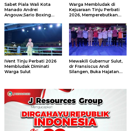
Sabet Piala Wali Kota
Warga Membludak di
Manado Andrei
Kejuaraan Tinju Perbati
Angouw,Sario Boxing
2026, Memperebutkan
Camp Juara Umum Tinju
Piala Wali Kota
Perbati 2026
IVent Tinju Perbati 2026
Mewakili Gubernur Sulut,
Membludak Diminati
dr Fransiscus Andi
Warga Sulut
Silangen, Buka Hajatan
Tinju Perbati Sulut,
Memperebutkan Piala
Wali Kota Manado