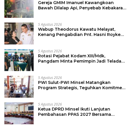
Gereja GMIM Imanuel Kawangkoan
Bawah Dilalap Api, Penyebab Kebakaran
Masih Diselidiki
5 Agustus 2026
Wabup Theodorus Kawatu Melayat,
Kenang Pengabdian Pnt. Hasni Royke
Johannis Pola sebagai Pahlawan Tanpa
Tanda Jasa
5 Agustus 2026
Rotasi Pejabat Kodam XIII/Mdk,
Pangdam Minta Pemimpin Jadi Teladan
dan Pemberi Solusi
5 Agustus 2026
PWI Sulut-PWI Minsel Matangkan
Program Strategis, Teguhkan Komitmen
Jurnalisme Berkualitas
5 Agustus 2026
Ketua DPRD Minsel Ikuti Lanjutan
Pembahasan PPAS 2027 Bersama
Komisi I dan Mitra Kerja