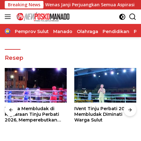
Langsung
ngelia Regina Wenas Janji Perjuangkan Semua Aspirasi
Breaking News
S
ke
konten
Home
Pemprov Sulut
Manado
Olahraga
Pendidikan
Po
Resep
Warga Membludak di
IVent Tinju Perbati 2026
Kejuaraan Tinju Perbati
Membludak Diminati
2026, Memperebutkan
Warga Sulut
Piala Wali Kota