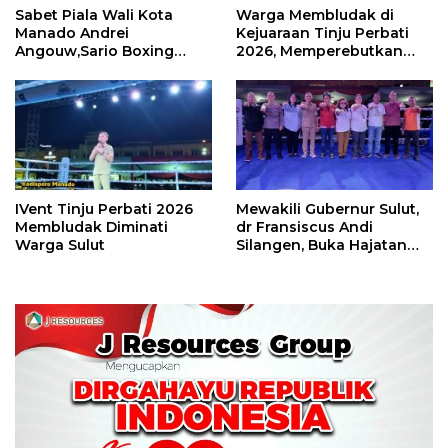
Sabet Piala Wali Kota
Warga Membludak di
Manado Andrei
Kejuaraan Tinju Perbati
Angouw,Sario Boxing
2026, Memperebutkan
Camp Juara Umum Tinju
Piala Wali Kota
Perbati 2026
IVent Tinju Perbati 2026
Mewakili Gubernur Sulut,
Membludak Diminati
dr Fransiscus Andi
Warga Sulut
Silangen, Buka Hajatan
Tinju Perbati Sulut,
Memperebutkan Piala
Wali Kota Manado