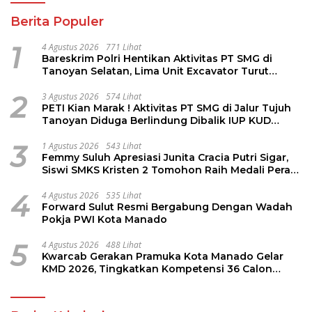
Berita Populer
1
4 Agustus 2026
771 Lihat
Bareskrim Polri Hentikan Aktivitas PT SMG di
Tanoyan Selatan, Lima Unit Excavator Turut
Diamankan
2
3 Agustus 2026
574 Lihat
PETI Kian Marak ! Aktivitas PT SMG di Jalur Tujuh
Tanoyan Diduga Berlindung Dibalik IUP KUD
Perintis
3
1 Agustus 2026
543 Lihat
Femmy Suluh Apresiasi Junita Cracia Putri Sigar,
Siswi SMKS Kristen 2 Tomohon Raih Medali Perak
LKS Dikmen Nasional 2026
4
4 Agustus 2026
535 Lihat
Forward Sulut Resmi Bergabung Dengan Wadah
Pokja PWI Kota Manado
5
4 Agustus 2026
488 Lihat
Kwarcab Gerakan Pramuka Kota Manado Gelar
KMD 2026, Tingkatkan Kompetensi 36 Calon
Pembina Pramuka