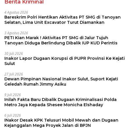
Berita Kriminal
4 Agustus 2026
Bareskrim Polri Hentikan Aktivitas PT SMG di Tanoyan
Selatan, Lima Unit Excavator Turut Diamankan
3 Agustus 2026
PETI Kian Marak ! Aktivitas PT SMG di Jalur Tujuh
Tanoyan Diduga Berlindung Dibalik IUP KUD Perintis
30 Juli 2026
Inakor Lapor Dugaan Korupsi di PUPR Provinsi Ke Kejati
Sulut
27 Juli 2026
Dewan Pimpinan Nasional Inakor Sulut, Suport Kejati
Geledah Rumah Jimmy Asiku
9 Juli 2026
Inilah Fakta Baru Dibalik Dugaan Kriminalisasi Polda
Metro Jaya Kepada Shesee Monicha Elshaday
6 Juli 2026
INakor Desak KPK Telusuri Mobil Mewah dan Dugaan
Kejanggalan Mega Proyek Jalan di BPJN