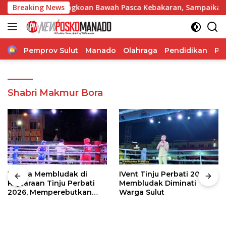
Langsung
nuel Kawangkoan Bawah Pasca Kebakaran, Sampaikan Dukunga
Breaking News
ke
konten
Home
Pemprov Sulut
Manado
Olahraga
Pendidikan
Po
Shabri Makmur Bora
Warga Membludak di
IVent Tinju Perbati 2026
Kejuaraan Tinju Perbati
Membludak Diminati
2026, Memperebutkan
Warga Sulut
Piala Wali Kota