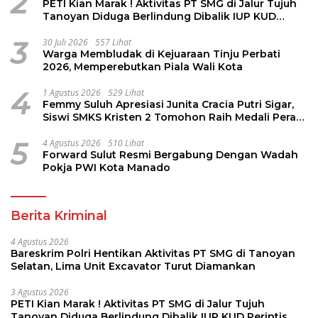
2
PETI Kian Marak ! Aktivitas PT SMG di Jalur Tujuh
Tanoyan Diduga Berlindung Dibalik IUP KUD
Perintis
3
30 Juli 2026
557 Lihat
Warga Membludak di Kejuaraan Tinju Perbati
2026, Memperebutkan Piala Wali Kota
4
1 Agustus 2026
529 Lihat
Femmy Suluh Apresiasi Junita Cracia Putri Sigar,
Siswi SMKS Kristen 2 Tomohon Raih Medali Perak
LKS Dikmen Nasional 2026
5
4 Agustus 2026
510 Lihat
Forward Sulut Resmi Bergabung Dengan Wadah
Pokja PWI Kota Manado
Berita Kriminal
4 Agustus 2026
Bareskrim Polri Hentikan Aktivitas PT SMG di Tanoyan
Selatan, Lima Unit Excavator Turut Diamankan
3 Agustus 2026
PETI Kian Marak ! Aktivitas PT SMG di Jalur Tujuh
Tanoyan Diduga Berlindung Dibalik IUP KUD Perintis