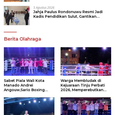
5 Agustus 2026
Jahja Paulus Rondonuwu Resmi Jadi
Kadis Pendidikan Sulut, Gantikan
Femmy J Suluh
Berita Olahraga
Sabet Piala Wali Kota
Warga Membludak di
Manado Andrei
Kejuaraan Tinju Perbati
Angouw,Sario Boxing
2026, Memperebutkan
Camp Juara Umum Tinju
Piala Wali Kota
Perbati 2026