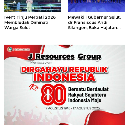
IVent Tinju Perbati 2026
Mewakili Gubernur Sulut,
Membludak Diminati
dr Fransiscus Andi
Warga Sulut
Silangen, Buka Hajatan
Tinju Perbati Sulut,
Memperebutkan Piala
Wali Kota Manado