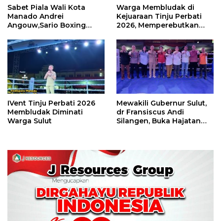
Sabet Piala Wali Kota
Warga Membludak di
Manado Andrei
Kejuaraan Tinju Perbati
Angouw,Sario Boxing
2026, Memperebutkan
Camp Juara Umum Tinju
Piala Wali Kota
Perbati 2026
IVent Tinju Perbati 2026
Mewakili Gubernur Sulut,
Membludak Diminati
dr Fransiscus Andi
Warga Sulut
Silangen, Buka Hajatan
Tinju Perbati Sulut,
Memperebutkan Piala
Wali Kota Manado