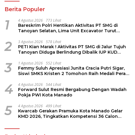
Berita Populer
1
4 Agustus 2026
773 Lihat
Bareskrim Polri Hentikan Aktivitas PT SMG di
Tanoyan Selatan, Lima Unit Excavator Turut
Diamankan
2
3 Agustus 2026
578 Lihat
PETI Kian Marak ! Aktivitas PT SMG di Jalur Tujuh
Tanoyan Diduga Berlindung Dibalik IUP KUD
Perintis
3
1 Agustus 2026
552 Lihat
Femmy Suluh Apresiasi Junita Cracia Putri Sigar,
Siswi SMKS Kristen 2 Tomohon Raih Medali Perak
LKS Dikmen Nasional 2026
4
4 Agustus 2026
544 Lihat
Forward Sulut Resmi Bergabung Dengan Wadah
Pokja PWI Kota Manado
5
4 Agustus 2026
499 Lihat
Kwarcab Gerakan Pramuka Kota Manado Gelar
KMD 2026, Tingkatkan Kompetensi 36 Calon
Pembina Pramuka