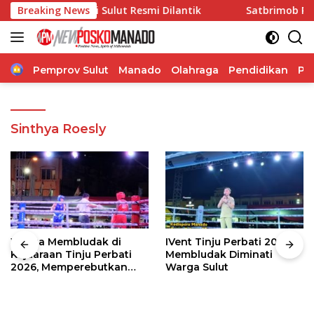
Langsung
integrasi di Sulut Resmi Dilantik
Breaking News
Satbrimob Polda Su
ke
konten
Home
Pemprov Sulut
Manado
Olahraga
Pendidikan
Po
Sinthya Roesly
Warga Membludak di
IVent Tinju Perbati 2026
Kejuaraan Tinju Perbati
Membludak Diminati
2026, Memperebutkan
Warga Sulut
Piala Wali Kota