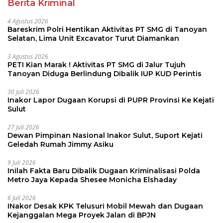
Berita Kriminal
4 Agustus 2026
Bareskrim Polri Hentikan Aktivitas PT SMG di Tanoyan
Selatan, Lima Unit Excavator Turut Diamankan
3 Agustus 2026
PETI Kian Marak ! Aktivitas PT SMG di Jalur Tujuh
Tanoyan Diduga Berlindung Dibalik IUP KUD Perintis
30 Juli 2026
Inakor Lapor Dugaan Korupsi di PUPR Provinsi Ke Kejati
Sulut
27 Juli 2026
Dewan Pimpinan Nasional Inakor Sulut, Suport Kejati
Geledah Rumah Jimmy Asiku
9 Juli 2026
Inilah Fakta Baru Dibalik Dugaan Kriminalisasi Polda
Metro Jaya Kepada Shesee Monicha Elshaday
6 Juli 2026
INakor Desak KPK Telusuri Mobil Mewah dan Dugaan
Kejanggalan Mega Proyek Jalan di BPJN