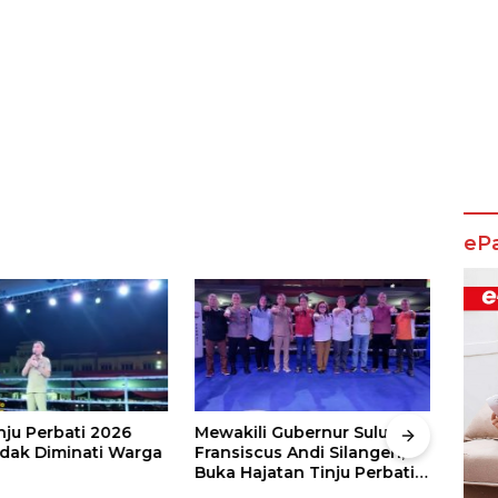
eP
nju Perbati 2026
Mewakili Gubernur Sulut, dr
Juar
ak Diminati Warga
Fransiscus Andi Silangen,
Keju
Buka Hajatan Tinju Perbati
2026
Sulut, Memperebutkan Piala
Wali