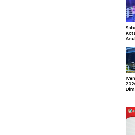
Sabe
Kot
And
Ang
Box
Umu
202
IVen
202
Dim
Sulu