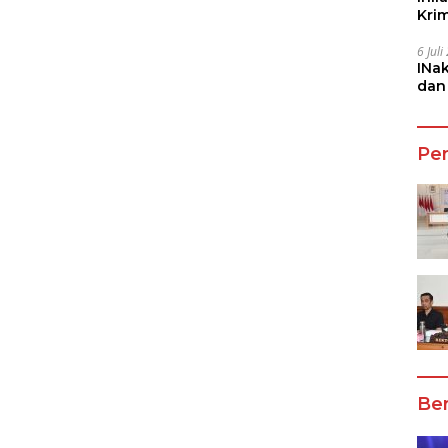
Kri
She
6 Jul
INa
dan
Jala
Pe
Ber