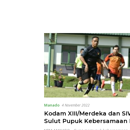
Manado
4 November 2022
Kodam XIII/Merdeka dan S
Sulut Pupuk Kebersamaan
Laga Friendly Game