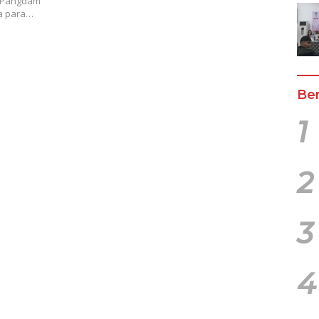
 Pangdam
ta para…
Ber
1
2
3
4