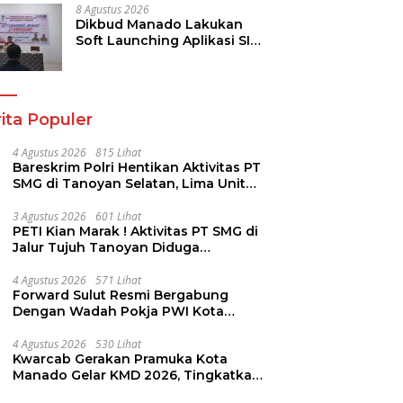
Keamanan
8 Agustus 2026
Dikbud Manado Lakukan
Soft Launching Aplikasi SI
KANGGURU
ita Populer
4 Agustus 2026
815 Lihat
Bareskrim Polri Hentikan Aktivitas PT
SMG di Tanoyan Selatan, Lima Unit
Excavator Turut Diamankan
3 Agustus 2026
601 Lihat
PETI Kian Marak ! Aktivitas PT SMG di
Jalur Tujuh Tanoyan Diduga
Berlindung Dibalik IUP KUD Perintis
4 Agustus 2026
571 Lihat
Forward Sulut Resmi Bergabung
Dengan Wadah Pokja PWI Kota
Manado
4 Agustus 2026
530 Lihat
Kwarcab Gerakan Pramuka Kota
Manado Gelar KMD 2026, Tingkatkan
Kompetensi 36 Calon Pembina