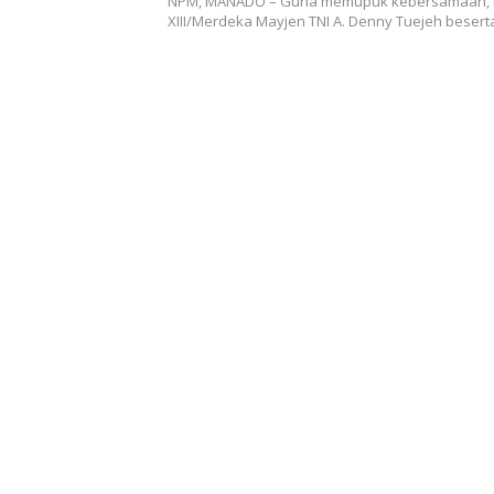
NPM, MANADO – Guna memupuk kebersamaan,
XIII/Merdeka Mayjen TNI A. Denny Tuejeh beser