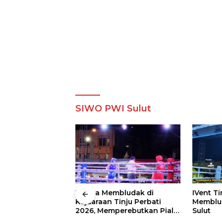
SIWO PWI Sulut
 Wali Kota
Warga Membludak di
IVent Ti
drei
Kejuaraan Tinju Perbati
Memblud
rio Boxing Camp
2026, Memperebutkan Piala
Sulut
 Tinju Perbati
Wali Kota