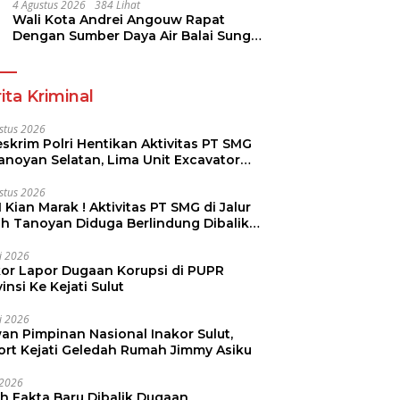
Pramuka
4 Agustus 2026
384 Lihat
Wali Kota Andrei Angouw Rapat
Dengan Sumber Daya Air Balai Sungai
Sulawesi Utara 1 Manado
ita Kriminal
stus 2026
skrim Polri Hentikan Aktivitas PT SMG
Tanoyan Selatan, Lima Unit Excavator
ut Diamankan
stus 2026
 Kian Marak ! Aktivitas PT SMG di Jalur
uh Tanoyan Diduga Berlindung Dibalik
KUD Perintis
li 2026
kor Lapor Dugaan Korupsi di PUPR
insi Ke Kejati Sulut
li 2026
an Pimpinan Nasional Inakor Sulut,
ort Kejati Geledah Rumah Jimmy Asiku
i 2026
ah Fakta Baru Dibalik Dugaan