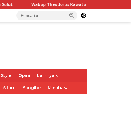
Wabup Theodorus Kawatu Hadiri HUT ke-166 Desa Malola, Resm
 Style
Opini
Lainnya
Sitaro
Sangihe
Minahasa