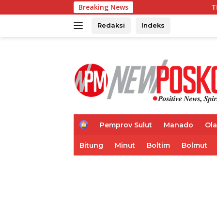
Langsung
Breaking News
TIFF 2026 Hadirk
ke
konten
Redaksi
Indeks
H
Pemprov Sulut
Manado
Ol
o
m
Bitung
Minut
Boltim
Bolmut
e