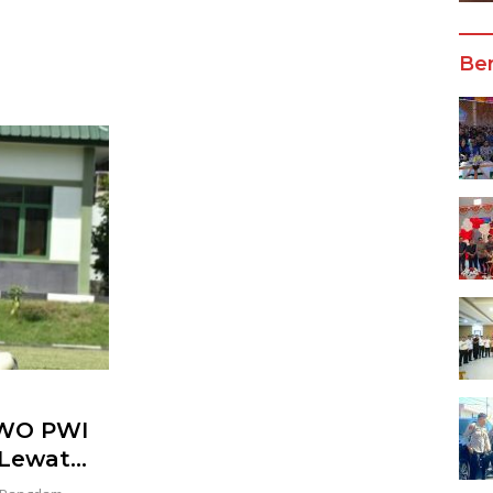
Wali Kota Manado
Ber
IWO PWI
 Lewat