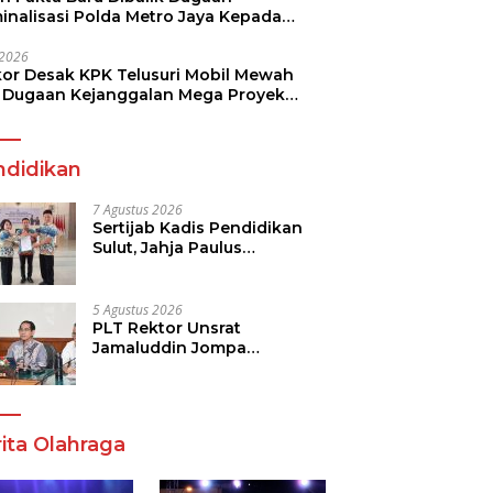
minalisasi Polda Metro Jaya Kepada
see Monicha Elshaday
i 2026
kor Desak KPK Telusuri Mobil Mewah
 Dugaan Kejanggalan Mega Proyek
n di BPJN
ndidikan
7 Agustus 2026
Sertijab Kadis Pendidikan
Sulut, Jahja Paulus
Rondonuwu Siap Lanjutkan
Program Strategis
Pendidikan
5 Agustus 2026
PLT Rektor Unsrat
Jamaluddin Jompa
Tekankan 7 Poin, Pastikan
Layanan Akademik dan
Kampus Kondusif
ita Olahraga