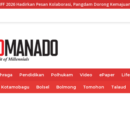
an Pesan Kolaborasi, Pangdam Dorong Kemajuan Sulut
ahraga
Pendidikan
Polhukam
Video
ePaper
Life
Kotamobagu
Bolsel
Bolmong
Tomohon
Talaud