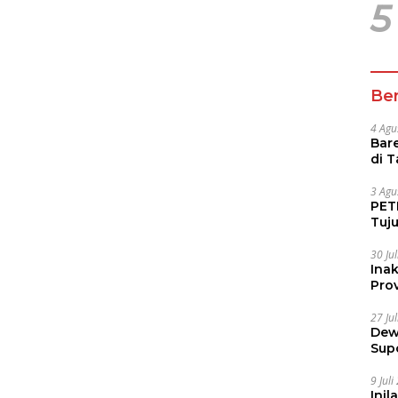
5
Ber
4 Agu
Bare
di 
Tur
3 Agu
PETI
Tuj
IUP 
30 Ju
Ina
Prov
27 Ju
Dew
Sup
9 Jul
Inil