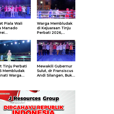
t Piala Wali
Warga Membludak
a Manado
di Kejuaraan Tinju
rei
Perbati 2026,
ouw,Sario
Memperebutkan
ing Camp Juara
Piala Wali Kota
m Tinju Perbati
6
t Tinju Perbati
Mewakili Gubernur
6 Membludak
Sulut, dr Fransiscus
inati Warga
Andi Silangen, Buka
t
Hajatan Tinju
Perbati Sulut,
Memperebutkan
Piala Wali Kota
Manado