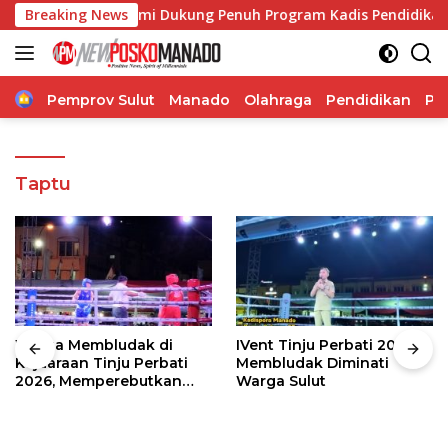
Langsung
y Ticoalu: Kami Dukung Penuh Program Kadis Pendidikan, Jah
Breaking News
ke
konten
Home
Pemprov Sulut
Manado
Olahraga
Pendidikan
Po
Taptu
Warga Membludak di
IVent Tinju Perbati 2026
Kejuaraan Tinju Perbati
Membludak Diminati
2026, Memperebutkan
Warga Sulut
Piala Wali Kota