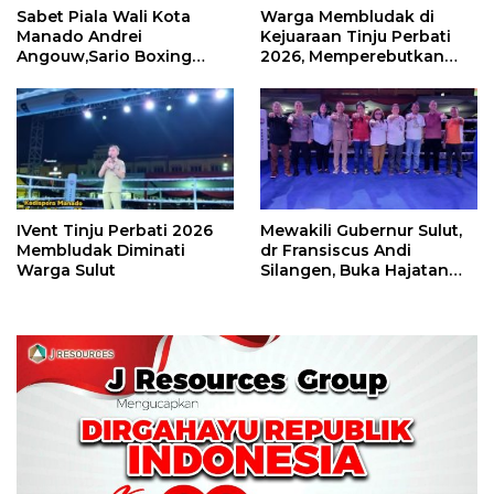
Sabet Piala Wali Kota
Warga Membludak di
Manado Andrei
Kejuaraan Tinju Perbati
Angouw,Sario Boxing
2026, Memperebutkan
Camp Juara Umum Tinju
Piala Wali Kota
Perbati 2026
IVent Tinju Perbati 2026
Mewakili Gubernur Sulut,
Membludak Diminati
dr Fransiscus Andi
Warga Sulut
Silangen, Buka Hajatan
Tinju Perbati Sulut,
Memperebutkan Piala
Wali Kota Manado