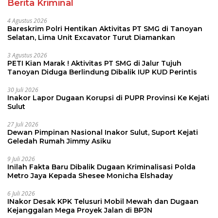
Berita Kriminal
4 Agustus 2026
Bareskrim Polri Hentikan Aktivitas PT SMG di Tanoyan
Selatan, Lima Unit Excavator Turut Diamankan
3 Agustus 2026
PETI Kian Marak ! Aktivitas PT SMG di Jalur Tujuh
Tanoyan Diduga Berlindung Dibalik IUP KUD Perintis
30 Juli 2026
Inakor Lapor Dugaan Korupsi di PUPR Provinsi Ke Kejati
Sulut
27 Juli 2026
Dewan Pimpinan Nasional Inakor Sulut, Suport Kejati
Geledah Rumah Jimmy Asiku
9 Juli 2026
Inilah Fakta Baru Dibalik Dugaan Kriminalisasi Polda
Metro Jaya Kepada Shesee Monicha Elshaday
6 Juli 2026
INakor Desak KPK Telusuri Mobil Mewah dan Dugaan
Kejanggalan Mega Proyek Jalan di BPJN