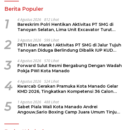
Berita Populer
1
4 Agustus 2026
812 Lihat
Bareskrim Polri Hentikan Aktivitas PT SMG di
Tanoyan Selatan, Lima Unit Excavator Turut
Diamankan
2
3 Agustus 2026
599 Lihat
PETI Kian Marak ! Aktivitas PT SMG di Jalur Tujuh
Tanoyan Diduga Berlindung Dibalik IUP KUD
Perintis
3
4 Agustus 2026
570 Lihat
Forward Sulut Resmi Bergabung Dengan Wadah
Pokja PWI Kota Manado
4
4 Agustus 2026
524 Lihat
Kwarcab Gerakan Pramuka Kota Manado Gelar
KMD 2026, Tingkatkan Kompetensi 36 Calon
Pembina Pramuka
5
1 Agustus 2026
488 Lihat
Sabet Piala Wali Kota Manado Andrei
Angouw,Sario Boxing Camp Juara Umum Tinju
Perbati 2026