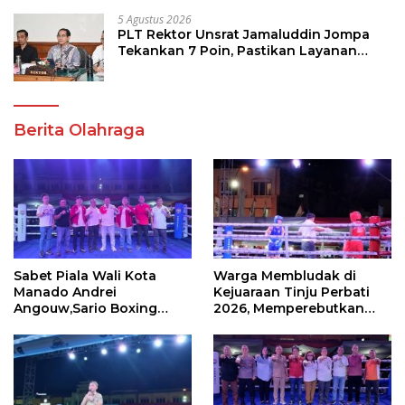
5 Agustus 2026
PLT Rektor Unsrat Jamaluddin Jompa
Tekankan 7 Poin, Pastikan Layanan
Akademik dan Kampus Kondusif
Berita Olahraga
Sabet Piala Wali Kota
Warga Membludak di
Manado Andrei
Kejuaraan Tinju Perbati
Angouw,Sario Boxing
2026, Memperebutkan
Camp Juara Umum Tinju
Piala Wali Kota
Perbati 2026