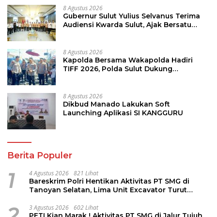
8 Agustus 2026
Gubernur Sulut Yulius Selvanus Terima
Audiensi Kwarda Sulut, Ajak Bersatu
Bersama Bangun Sulut
8 Agustus 2026
Kapolda Bersama Wakapolda Hadiri
TIFF 2026, Polda Sulut Dukung
Pariwisata dan Jamin Keamanan
8 Agustus 2026
Dikbud Manado Lakukan Soft
Launching Aplikasi SI KANGGURU
Berita Populer
1
4 Agustus 2026
821 Lihat
Bareskrim Polri Hentikan Aktivitas PT SMG di
Tanoyan Selatan, Lima Unit Excavator Turut
Diamankan
2
3 Agustus 2026
602 Lihat
PETI Kian Marak ! Aktivitas PT SMG di Jalur Tujuh