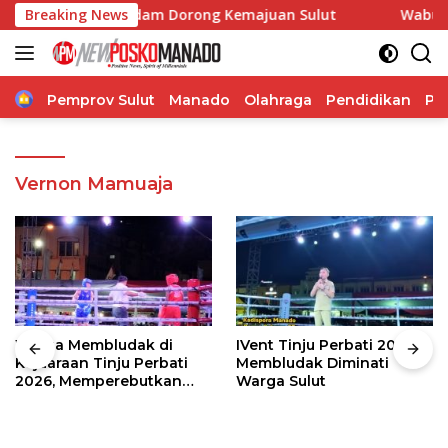
Langsung
borasi, Pangdam Dorong Kemajuan Sulut
Breaking News
Wabup Theodor
ke
konten
Home
Pemprov Sulut
Manado
Olahraga
Pendidikan
Po
Vernon Mamuaja
Warga Membludak di
IVent Tinju Perbati 2026
Kejuaraan Tinju Perbati
Membludak Diminati
2026, Memperebutkan
Warga Sulut
Piala Wali Kota