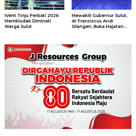
IVent Tinju Perbati 2026
Mewakili Gubernur Sulut,
Membludak Diminati
dr Fransiscus Andi
Warga Sulut
Silangen, Buka Hajatan
Tinju Perbati Sulut,
Memperebutkan Piala
Wali Kota Manado