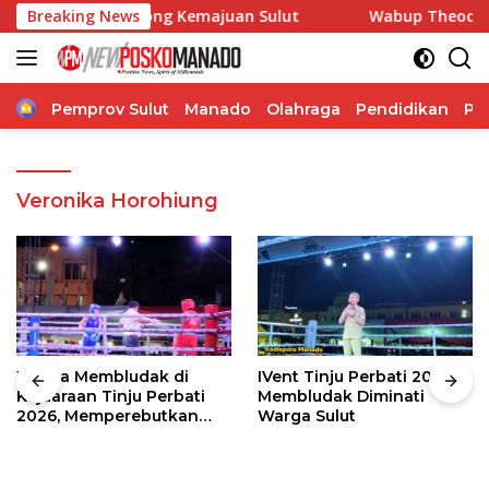
Langsung
Pangdam Dorong Kemajuan Sulut
Breaking News
Wabup Theodorus Kawat
ke
konten
Home
Pemprov Sulut
Manado
Olahraga
Pendidikan
Po
Veronika Horohiung
Warga Membludak di
IVent Tinju Perbati 2026
Kejuaraan Tinju Perbati
Membludak Diminati
2026, Memperebutkan
Warga Sulut
Piala Wali Kota