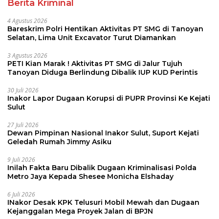
Berita Kriminal
4 Agustus 2026
Bareskrim Polri Hentikan Aktivitas PT SMG di Tanoyan
Selatan, Lima Unit Excavator Turut Diamankan
3 Agustus 2026
PETI Kian Marak ! Aktivitas PT SMG di Jalur Tujuh
Tanoyan Diduga Berlindung Dibalik IUP KUD Perintis
30 Juli 2026
Inakor Lapor Dugaan Korupsi di PUPR Provinsi Ke Kejati
Sulut
27 Juli 2026
Dewan Pimpinan Nasional Inakor Sulut, Suport Kejati
Geledah Rumah Jimmy Asiku
9 Juli 2026
Inilah Fakta Baru Dibalik Dugaan Kriminalisasi Polda
Metro Jaya Kepada Shesee Monicha Elshaday
6 Juli 2026
INakor Desak KPK Telusuri Mobil Mewah dan Dugaan
Kejanggalan Mega Proyek Jalan di BPJN