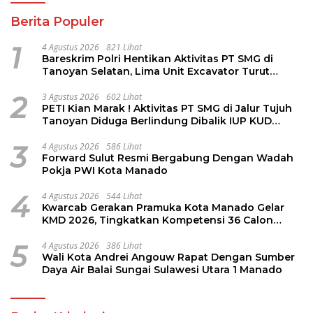
Berita Populer
1
4 Agustus 2026
821 Lihat
Bareskrim Polri Hentikan Aktivitas PT SMG di
Tanoyan Selatan, Lima Unit Excavator Turut
Diamankan
2
3 Agustus 2026
602 Lihat
PETI Kian Marak ! Aktivitas PT SMG di Jalur Tujuh
Tanoyan Diduga Berlindung Dibalik IUP KUD
Perintis
3
4 Agustus 2026
586 Lihat
Forward Sulut Resmi Bergabung Dengan Wadah
Pokja PWI Kota Manado
4
4 Agustus 2026
544 Lihat
Kwarcab Gerakan Pramuka Kota Manado Gelar
KMD 2026, Tingkatkan Kompetensi 36 Calon
Pembina Pramuka
5
4 Agustus 2026
386 Lihat
Wali Kota Andrei Angouw Rapat Dengan Sumber
Daya Air Balai Sungai Sulawesi Utara 1 Manado