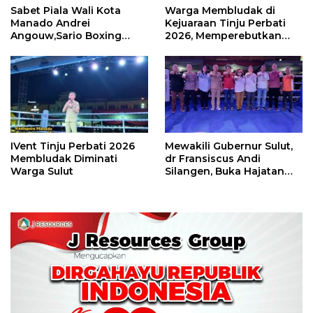
Sabet Piala Wali Kota
Warga Membludak di
Manado Andrei
Kejuaraan Tinju Perbati
Angouw,Sario Boxing
2026, Memperebutkan
Camp Juara Umum Tinju
Piala Wali Kota
Perbati 2026
IVent Tinju Perbati 2026
Mewakili Gubernur Sulut,
Membludak Diminati
dr Fransiscus Andi
Warga Sulut
Silangen, Buka Hajatan
Tinju Perbati Sulut,
Memperebutkan Piala
Wali Kota Manado