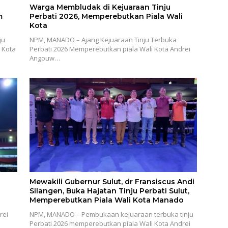
Warga Membludak di Kejuaraan Tinju
m
Perbati 2026, Memperebutkan Piala Wali
Kota
ju
NPM, MANADO – Ajang Kejuaraan Tinju Terbuka
 Kota
Perbati 2026 Memperebutkan piala Wali Kota Andrei
Angouw…
Mewakili Gubernur Sulut, dr Fransiscus Andi
Silangen, Buka Hajatan Tinju Perbati Sulut,
Memperebutkan Piala Wali Kota Manado
rei
NPM, MANADO – Pembukaan kejuaraan terbuka tinju
Perbati 2026 memperebutkan piala Wali Kota Andrei