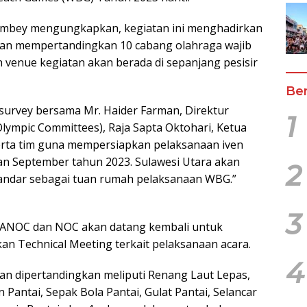
ambey mengungkapkan, kegiatan ini menghadirkan
akan mempertandingkan 10 cabang olahraga wajib
 venue kegiatan akan berada di sepanjang pesisir
Ber
survey bersama Mr. Haider Farman, Direktur
1
Olympic Committees), Raja Sapta Oktohari, Ketua
erta tim guna mempersiapkan pelaksanaan iven
n September tahun 2023. Sulawesi Utara akan
2
andar sebagai tuan rumah pelaksanaan WBG.”
3
ari ANOC dan NOC akan datang kembali untuk
 Technical Meeting terkait pelaksanaan acara.
4
an dipertandingkan meliputi Renang Laut Lepas,
n Pantai, Sepak Bola Pantai, Gulat Pantai, Selancar