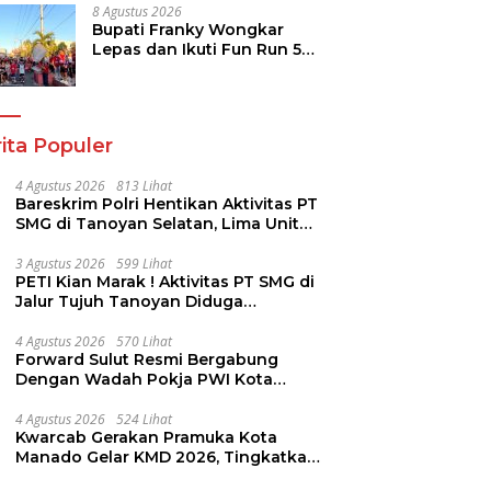
8 Agustus 2026
Bupati Franky Wongkar
Lepas dan Ikuti Fun Run 5K
Semarak HUT ke-81 RI di
Minsel
ita Populer
4 Agustus 2026
813 Lihat
Bareskrim Polri Hentikan Aktivitas PT
SMG di Tanoyan Selatan, Lima Unit
Excavator Turut Diamankan
3 Agustus 2026
599 Lihat
PETI Kian Marak ! Aktivitas PT SMG di
Jalur Tujuh Tanoyan Diduga
Berlindung Dibalik IUP KUD Perintis
4 Agustus 2026
570 Lihat
Forward Sulut Resmi Bergabung
Dengan Wadah Pokja PWI Kota
Manado
4 Agustus 2026
524 Lihat
Kwarcab Gerakan Pramuka Kota
Manado Gelar KMD 2026, Tingkatkan
Kompetensi 36 Calon Pembina