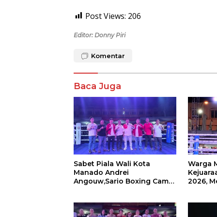
Post Views:
206
Editor: Donny Piri
Komentar
Baca Juga
Sabet Piala Wali Kota
Warga 
Manado Andrei
Kejuaraa
Angouw,Sario Boxing Camp
2026, M
Juara Umum Tinju Perbati
Wali Ko
2026