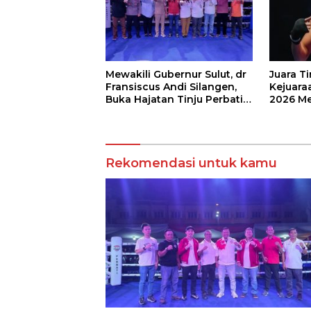
Mewakili Gubernur Sulut, dr
Juara T
Fransiscus Andi Silangen,
Kejuaraa
Buka Hajatan Tinju Perbati
2026 Me
Sulut, Memperebutkan Piala
Wali Ko
Wali Kota Manado
Rekomendasi untuk kamu