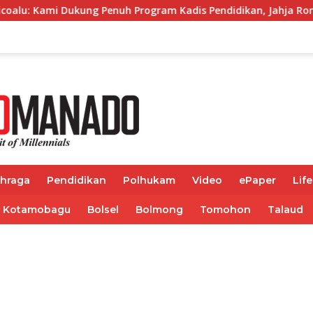
nuh Program Kadis Pendidikan, Jahja Rondonuwu
Jelan
ahraga
Pendidikan
Polhukam
Video
ePaper
Life
Kotamobagu
Bolsel
Bolmong
Tomohon
Talaud