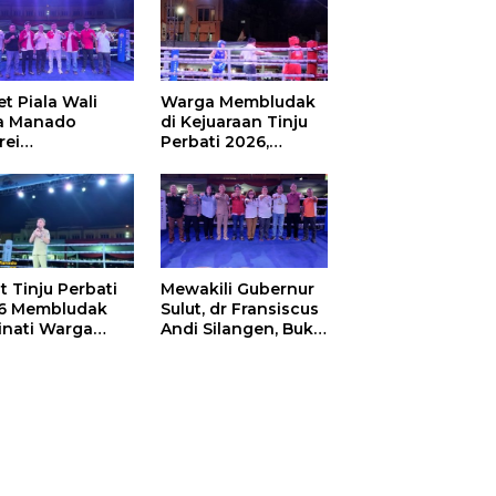
t Piala Wali
Warga Membludak
a Manado
di Kejuaraan Tinju
rei
Perbati 2026,
ouw,Sario
Memperebutkan
ing Camp Juara
Piala Wali Kota
m Tinju Perbati
6
t Tinju Perbati
Mewakili Gubernur
6 Membludak
Sulut, dr Fransiscus
inati Warga
Andi Silangen, Buka
t
Hajatan Tinju
Perbati Sulut,
Memperebutkan
Piala Wali Kota
Manado