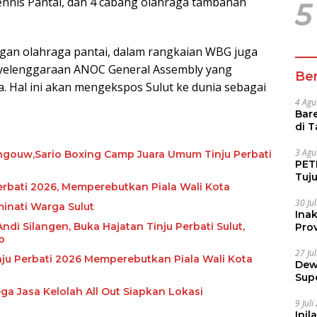
Tennis Pantai, dan 4 cabang olahraga tambahan
5
ngan olahraga pantai, dalam rangkaian WBG juga
yelenggaraan ANOC General Assembly yang
Ber
ra. Hal ini akan mengekspos Sulut ke dunia sebagai
4 Agu
Bare
di 
Tur
3 Agu
ngouw,Sario Boxing Camp Juara Umum Tinju Perbati
PETI
Tuj
rbati 2026, Memperebutkan Piala Wali Kota
IUP 
30 Ju
minati Warga Sulut
Ina
ndi Silangen, Buka Hajatan Tinju Perbati Sulut,
Prov
o
27 Ju
nju Perbati 2026 Memperebutkan Piala Wali Kota
Dew
Sup
ga Jasa Kelolah All Out Siapkan Lokasi
9 Jul
Inil