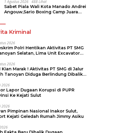
Pramuka
1 Agustus 2026
488 Lihat
Sabet Piala Wali Kota Manado Andrei
Angouw,Sario Boxing Camp Juara
Umum Tinju Perbati 2026
ita Kriminal
stus 2026
skrim Polri Hentikan Aktivitas PT SMG
Tanoyan Selatan, Lima Unit Excavator
ut Diamankan
stus 2026
 Kian Marak ! Aktivitas PT SMG di Jalur
uh Tanoyan Diduga Berlindung Dibalik
KUD Perintis
li 2026
kor Lapor Dugaan Korupsi di PUPR
insi Ke Kejati Sulut
li 2026
an Pimpinan Nasional Inakor Sulut,
ort Kejati Geledah Rumah Jimmy Asiku
i 2026
ah Fakta Baru Dibalik Dugaan