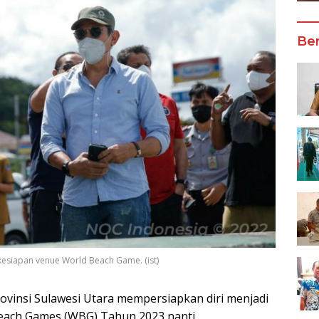
Ber
esiapan venue World Beach Game. (ist)
nsi Sulawesi Utara mempersiapkan diri menjadi
Beach Games (WBG) Tahun 2023 nanti.