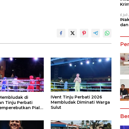
Kri
She
6 Jul
INa
dan
Jala
Pe
IVent Tinju Perbati 2026
Membludak di
Membludak Diminati Warga
n Tinju Perbati
Sulut
emperebutkan Piala
ta
Ber