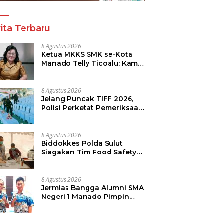
ita Terbaru
8 Agustus 2026
Ketua MKKS SMK se-Kota
Manado Telly Ticoalu: Kami
Dukung Penuh Program
Kadis Pendidikan, Jahja
Rondonuwu
8 Agustus 2026
Jelang Puncak TIFF 2026,
Polisi Perketat Pemeriksaan
Pengunjung di Area Utama
8 Agustus 2026
Biddokkes Polda Sulut
Siagakan Tim Food Safety
di TIFF 2026
8 Agustus 2026
Jermias Bangga Alumni SMA
Negeri 1 Manado Pimpin
Dinas Pendidikan Sulut