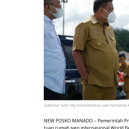
Gubernur Sulut Olly Dondokambey saat memantau k
NEW POSKO MANADO – Pemerintah Provi
tuan rumah iven internasional World 