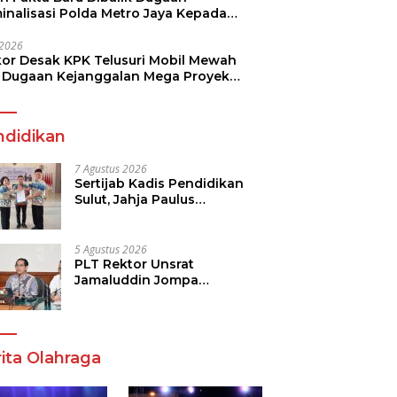
minalisasi Polda Metro Jaya Kepada
see Monicha Elshaday
i 2026
kor Desak KPK Telusuri Mobil Mewah
 Dugaan Kejanggalan Mega Proyek
n di BPJN
ndidikan
7 Agustus 2026
Sertijab Kadis Pendidikan
Sulut, Jahja Paulus
Rondonuwu Siap Lanjutkan
Program Strategis
Pendidikan
5 Agustus 2026
PLT Rektor Unsrat
Jamaluddin Jompa
Tekankan 7 Poin, Pastikan
Layanan Akademik dan
Kampus Kondusif
ita Olahraga