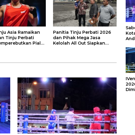
Sabe
inju Asia Ramaikan
Panitia Tinju Perbati 2026
Kot
n Tinju Perbati
dan Pihak Mega Jasa
And
mperebutkan Piala
Kelolah All Out Siapkan
Ang
ta Manado
Lokasi Pertandingan
Box
Umu
202
IVen
202
Dim
Sulu