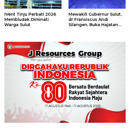
IVent Tinju Perbati 2026
Mewakili Gubernur Sulut,
Membludak Diminati
dr Fransiscus Andi
Warga Sulut
Silangen, Buka Hajatan
Tinju Perbati Sulut,
Memperebutkan Piala
Wali Kota Manado