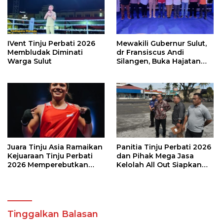
IVent Tinju Perbati 2026
Mewakili Gubernur Sulut,
Membludak Diminati
dr Fransiscus Andi
Warga Sulut
Silangen, Buka Hajatan
Tinju Perbati Sulut,
Memperebutkan Piala
Wali Kota Manado
Juara Tinju Asia Ramaikan
Panitia Tinju Perbati 2026
Kejuaraan Tinju Perbati
dan Pihak Mega Jasa
2026 Memperebutkan
Kelolah All Out Siapkan
Piala Wali Kota Manado
Lokasi Pertandingan
Tinggalkan Balasan