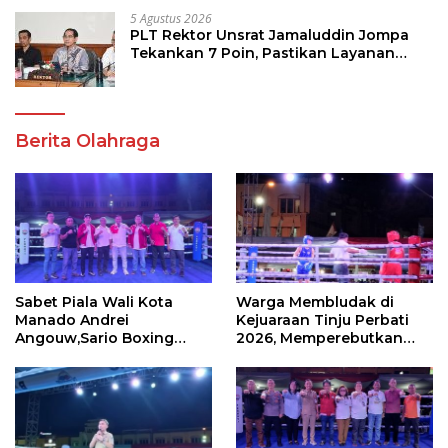
5 Agustus 2026
PLT Rektor Unsrat Jamaluddin Jompa
Tekankan 7 Poin, Pastikan Layanan
Akademik dan Kampus Kondusif
Berita Olahraga
Sabet Piala Wali Kota
Warga Membludak di
Manado Andrei
Kejuaraan Tinju Perbati
Angouw,Sario Boxing
2026, Memperebutkan
Camp Juara Umum Tinju
Piala Wali Kota
Perbati 2026