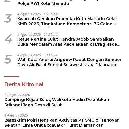
Pokja PWI Kota Manado
3
4 Agustus 2026
561 Lihat
Kwarcab Gerakan Pramuka Kota Manado Gelar
KMD 2026, Tingkatkan Kompetensi 36 Calon
Pembina Pramuka
4
9 Agustus 2026
512 Lihat
Ketua Pertina Sulut Hendra Jacob Sampaikan
Duka Mendalam Atas Kecelakaan di Drag Race
Kotamobagu
5
4 Agustus 2026
393 Lihat
Wali Kota Andrei Angouw Rapat Dengan Sumber
Daya Air Balai Sungai Sulawesi Utara 1 Manado
Berita Kriminal
10 Agustus 2026
Dampingi Kejati Sulut, Walikota Hadiri Pelantikan
Srikandi Jaga Desa di Sulut
4 Agustus 2026
Bareskrim Polri Hentikan Aktivitas PT SMG di Tanoyan
Selatan, Lima Unit Excavator Turut Diamankan