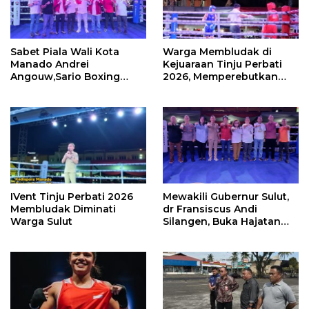
Sabet Piala Wali Kota
Warga Membludak di
Manado Andrei
Kejuaraan Tinju Perbati
Angouw,Sario Boxing
2026, Memperebutkan
Camp Juara Umum Tinju
Piala Wali Kota
Perbati 2026
IVent Tinju Perbati 2026
Mewakili Gubernur Sulut,
Membludak Diminati
dr Fransiscus Andi
Warga Sulut
Silangen, Buka Hajatan
Tinju Perbati Sulut,
Memperebutkan Piala
Wali Kota Manado