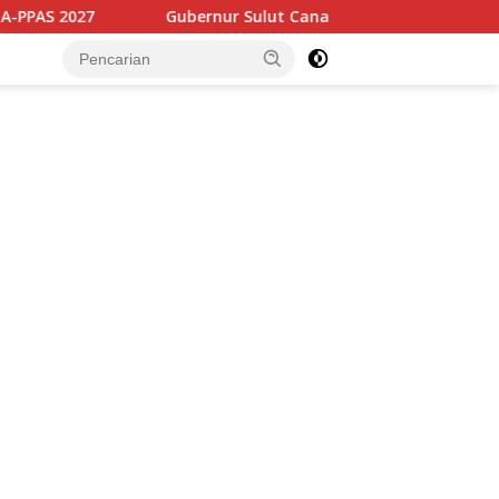
ernur Sulut Canangkan HUT RI ke-81 dan HUT Sulut ke-62, Lun