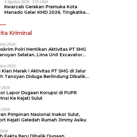
4 Agustus 2026
510 Lihat
Kwarcab Gerakan Pramuka Kota
Manado Gelar KMD 2026, Tingkatkan
Kompetensi 36 Calon Pembina
Pramuka
ita Kriminal
stus 2026
skrim Polri Hentikan Aktivitas PT SMG
Tanoyan Selatan, Lima Unit Excavator
ut Diamankan
stus 2026
 Kian Marak ! Aktivitas PT SMG di Jalur
uh Tanoyan Diduga Berlindung Dibalik
KUD Perintis
li 2026
kor Lapor Dugaan Korupsi di PUPR
insi Ke Kejati Sulut
li 2026
an Pimpinan Nasional Inakor Sulut,
ort Kejati Geledah Rumah Jimmy Asiku
i 2026
ah Fakta Baru Dibalik Dugaan