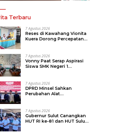
ita Terbaru
7 Agustus 2026
Reses di Kawahang Vionita
Kuera Dorong Percepatan
Pembangunan di Nusa
Utara
7 Agustus 2026
Vonny Paat Serap Aspirasi
Siswa SMK Negeri 1
Tondano
7 Agustus 2026
DPRD Minsel Sahkan
Perubahan Alat
Kelengkapan Dewan dan
Sepakati KUA-PPAS 2027
7 Agustus 2026
Gubernur Sulut Canangkan
HUT RI ke-81 dan HUT Sulut
ke-62, Luncurkan
Keringanan Merdeka, Bebas