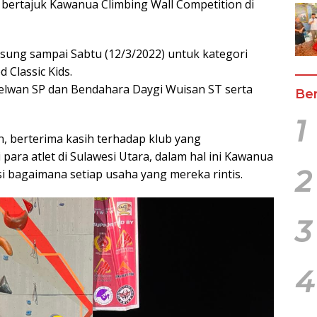
bertajuk Kawanua Climbing Wall Competition di
sung sampai Sabtu (12/3/2022) untuk kategori
 Classic Kids.
 Nelwan SP dan Bendahara Daygi Wuisan ST serta
Ber
1
, berterima kasih terhadap klub yang
para atlet di Sulawesi Utara, dalam hal ini Kawanua
2
 bagaimana setiap usaha yang mereka rintis.
3
4