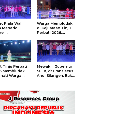
t Piala Wali
Warga Membludak
a Manado
di Kejuaraan Tinju
rei
Perbati 2026,
ouw,Sario
Memperebutkan
ing Camp Juara
Piala Wali Kota
m Tinju Perbati
6
t Tinju Perbati
Mewakili Gubernur
6 Membludak
Sulut, dr Fransiscus
inati Warga
Andi Silangen, Buka
t
Hajatan Tinju
Perbati Sulut,
Memperebutkan
Piala Wali Kota
Manado