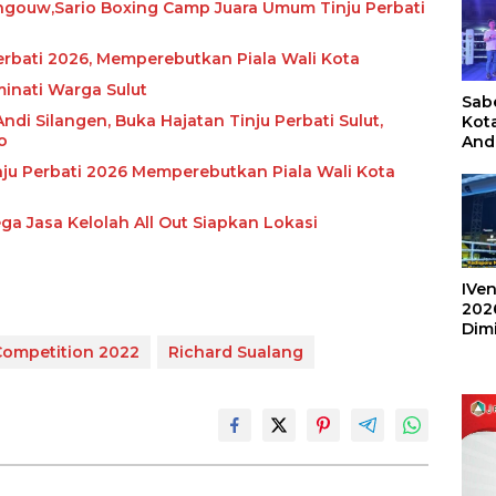
ngouw,Sario Boxing Camp Juara Umum Tinju Perbati
rbati 2026, Memperebutkan Piala Wali Kota
minati Warga Sulut
Sabe
ndi Silangen, Buka Hajatan Tinju Perbati Sulut,
Kot
o
And
Ang
nju Perbati 2026 Memperebutkan Piala Wali Kota
Box
Umu
202
ga Jasa Kelolah All Out Siapkan Lokasi
IVen
202
Dim
Sulu
Competition 2022
Richard Sualang