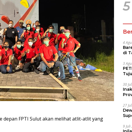
5
Ber
4 Agu
Bare
di 
Tur
3 Agu
PETI
Tuj
IUP 
30 Ju
Ina
Prov
27 Ju
Dew
Sup
e depan FPTI Sulut akan melihat atlit-atlit yang
9 Jul
Inil