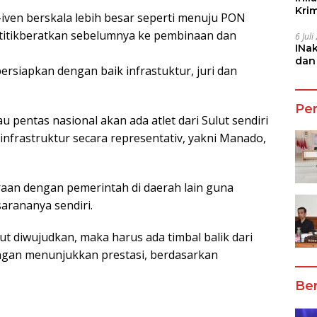
Kri
iven berskala lebih besar seperti menuju PON
She
titikberatkan sebelumnya ke pembinaan dan
6 Jul
INa
dan
ersiapkan dengan baik infrastuktur, juri dan
Jala
Pe
au pentas nasional akan ada atlet dari Sulut sendiri
l infrastruktur secara representativ, yakni Manado,
raan dengan pemerintah di daerah lain guna
arananya sendiri.
but diwujudkan, maka harus ada timbal balik dari
engan menunjukkan prestasi, berdasarkan
Ber