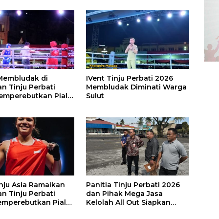
Membludak di
IVent Tinju Perbati 2026
n Tinju Perbati
Membludak Diminati Warga
emperebutkan Piala
Sulut
ta
inju Asia Ramaikan
Panitia Tinju Perbati 2026
n Tinju Perbati
dan Pihak Mega Jasa
mperebutkan Piala
Kelolah All Out Siapkan
ta Manado
Lokasi Pertandingan