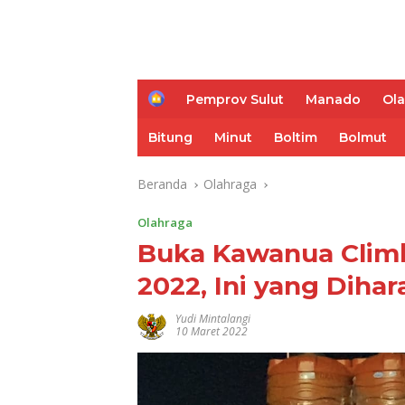
H
Pemprov Sulut
Manado
Ol
o
m
Bitung
Minut
Boltim
Bolmut
e
Beranda
Olahraga
Olahraga
Buka Kawanua Climb
2022, Ini yang Diha
Yudi Mintalangi
10 Maret 2022