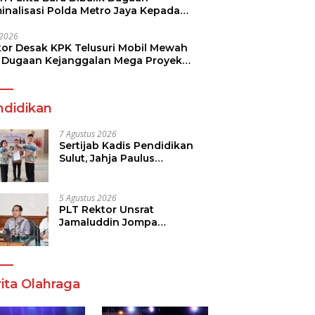
minalisasi Polda Metro Jaya Kepada
see Monicha Elshaday
i 2026
kor Desak KPK Telusuri Mobil Mewah
 Dugaan Kejanggalan Mega Proyek
n di BPJN
ndidikan
7 Agustus 2026
Sertijab Kadis Pendidikan
Sulut, Jahja Paulus
Rondonuwu Siap Lanjutkan
Program Strategis
Pendidikan
5 Agustus 2026
PLT Rektor Unsrat
Jamaluddin Jompa
Tekankan 7 Poin, Pastikan
Layanan Akademik dan
Kampus Kondusif
ita Olahraga