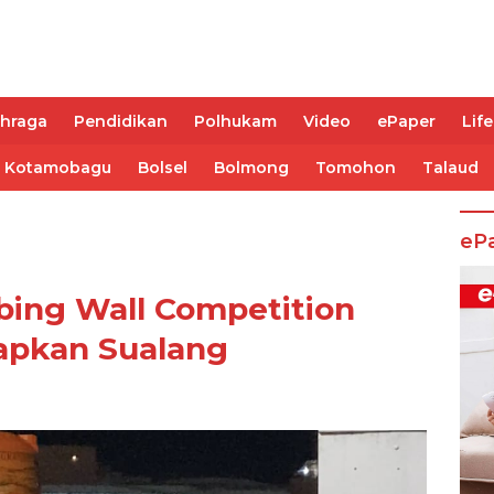
ahraga
Pendidikan
Polhukam
Video
ePaper
Life
Kotamobagu
Bolsel
Bolmong
Tomohon
Talaud
eP
ing Wall Competition
rapkan Sualang