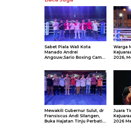
Sabet Piala Wali Kota
Warga 
Manado Andrei
Kejuaraa
Angouw,Sario Boxing Camp
2026, M
Juara Umum Tinju Perbati
Wali Ko
2026
Mewakili Gubernur Sulut, dr
Juara T
Fransiscus Andi Silangen,
Kejuaraa
Buka Hajatan Tinju Perbati
2026 Me
Sulut, Memperebutkan Piala
Wali Ko