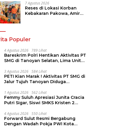
Pajak Kendaraan
7 Agustus 2026
Reses di Lokasi Korban
Kebakaran Pakowa, Amir
Liputo Salurkan Bantuan
Kemanusiaan
ita Populer
4 Agustus 2026
789 Lihat
Bareskrim Polri Hentikan Aktivitas PT
SMG di Tanoyan Selatan, Lima Unit
Excavator Turut Diamankan
3 Agustus 2026
584 Lihat
PETI Kian Marak ! Aktivitas PT SMG di
Jalur Tujuh Tanoyan Diduga
Berlindung Dibalik IUP KUD Perintis
1 Agustus 2026
562 Lihat
Femmy Suluh Apresiasi Junita Cracia
Putri Sigar, Siswi SMKS Kristen 2
Tomohon Raih Medali Perak LKS
Dikmen Nasional 2026
4 Agustus 2026
550 Lihat
Forward Sulut Resmi Bergabung
Dengan Wadah Pokja PWI Kota
Manado