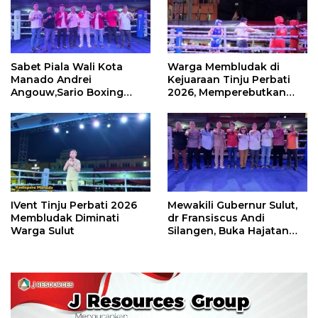
Sabet Piala Wali Kota
Warga Membludak di
Manado Andrei
Kejuaraan Tinju Perbati
Angouw,Sario Boxing
2026, Memperebutkan
Camp Juara Umum Tinju
Piala Wali Kota
Perbati 2026
IVent Tinju Perbati 2026
Mewakili Gubernur Sulut,
Membludak Diminati
dr Fransiscus Andi
Warga Sulut
Silangen, Buka Hajatan
Tinju Perbati Sulut,
Memperebutkan Piala
Wali Kota Manado