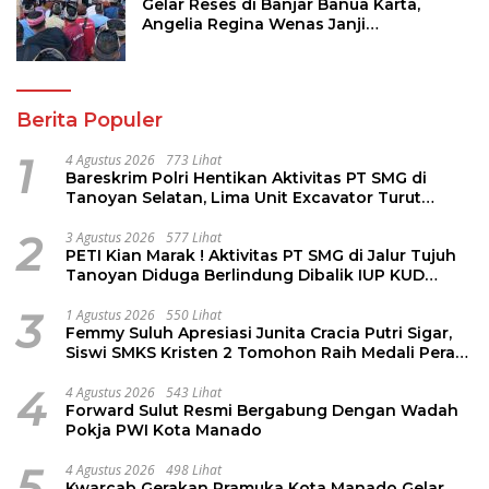
Gelar Reses di Banjar Banua Karta,
Angelia Regina Wenas Janji
Perjuangkan Semua Aspirasi
Berita Populer
1
4 Agustus 2026
773 Lihat
Bareskrim Polri Hentikan Aktivitas PT SMG di
Tanoyan Selatan, Lima Unit Excavator Turut
Diamankan
2
3 Agustus 2026
577 Lihat
PETI Kian Marak ! Aktivitas PT SMG di Jalur Tujuh
Tanoyan Diduga Berlindung Dibalik IUP KUD
Perintis
3
1 Agustus 2026
550 Lihat
Femmy Suluh Apresiasi Junita Cracia Putri Sigar,
Siswi SMKS Kristen 2 Tomohon Raih Medali Perak
LKS Dikmen Nasional 2026
4
4 Agustus 2026
543 Lihat
Forward Sulut Resmi Bergabung Dengan Wadah
Pokja PWI Kota Manado
5
4 Agustus 2026
498 Lihat
Kwarcab Gerakan Pramuka Kota Manado Gelar