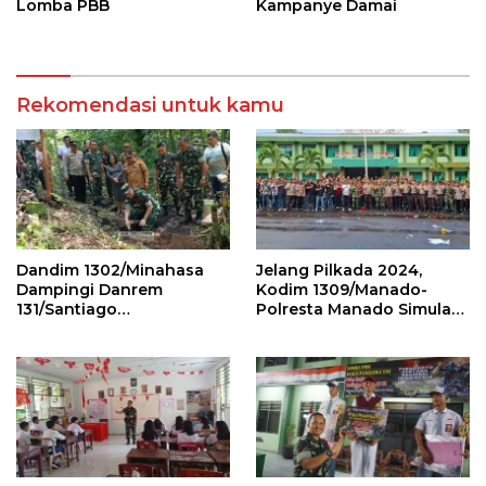
Lomba PBB
Kampanye Damai
Rekomendasi untuk kamu
Dandim 1302/Minahasa
Jelang Pilkada 2024,
Dampingi Danrem
Kodim 1309/Manado-
131/Santiago
Polresta Manado Simulasi
Groundbreaking
Pengendalian Massa
Jembatan Garuda Tahap
III dan IV di Mitra