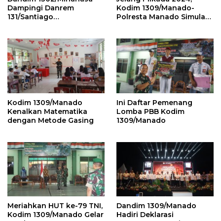
Dampingi Danrem
Kodim 1309/Manado-
131/Santiago
Polresta Manado Simulasi
Groundbreaking
Pengendalian Massa
Jembatan Garuda Tahap
III dan IV di Mitra
Kodim 1309/Manado
Ini Daftar Pemenang
Kenalkan Matematika
Lomba PBB Kodim
dengan Metode Gasing
1309/Manado
Meriahkan HUT ke-79 TNI,
Dandim 1309/Manado
Kodim 1309/Manado Gelar
Hadiri Deklarasi