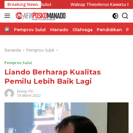
Langsung
an Sulut
Breaking News
Wabup Theodorus Kawatu Hadiri HUT ke-166 
ke
konten
Home
Pemprov Sulut
Manado
Olahraga
Pendidikan
Po
Beranda
Pemprov Sulut
Pemprov Sulut
Liando Berharap Kualitas
Pemilu Lebih Baik Lagi
Donny Piri
18 Maret 2022