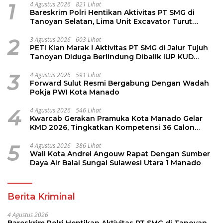
1
4 Agustus 2026
821 Lihat
Bareskrim Polri Hentikan Aktivitas PT SMG di
Tanoyan Selatan, Lima Unit Excavator Turut
Diamankan
2
3 Agustus 2026
603 Lihat
PETI Kian Marak ! Aktivitas PT SMG di Jalur Tujuh
Tanoyan Diduga Berlindung Dibalik IUP KUD
Perintis
3
4 Agustus 2026
591 Lihat
Forward Sulut Resmi Bergabung Dengan Wadah
Pokja PWI Kota Manado
4
4 Agustus 2026
546 Lihat
Kwarcab Gerakan Pramuka Kota Manado Gelar
KMD 2026, Tingkatkan Kompetensi 36 Calon
Pembina Pramuka
5
4 Agustus 2026
386 Lihat
Wali Kota Andrei Angouw Rapat Dengan Sumber
Daya Air Balai Sungai Sulawesi Utara 1 Manado
Berita Kriminal
4 Agustus 2026
Bareskrim Polri Hentikan Aktivitas PT SMG di Tanoyan