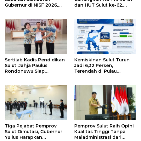
Gubernur di NISF 2026,
dan HUT Sulut ke-62,
Sulut Tawarkan Pasifik
Luncurkan Keringanan
Gateway dan Hilirisasi
Merdeka, Bebas Pajak
Kelapa ke Investor
Kendaraan
Sertijab Kadis Pendidikan
Kemiskinan Sulut Turun
Sulut, Jahja Paulus
Jadi 6,32 Persen,
Rondonuwu Siap
Terendah di Pulau
Lanjutkan Program
Sulawesi
Strategis Pendidikan
Tiga Pejabat Pemprov
Pemprov Sulut Raih Opini
Sulut Dimutasi, Gubernur
Kualitas Tinggi Tanpa
Yulius Harapkan
Maladministrasi dari