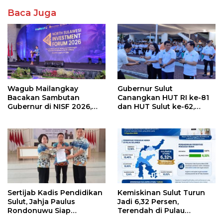
Baca Juga
Wagub Mailangkay
Gubernur Sulut
Bacakan Sambutan
Canangkan HUT RI ke-81
Gubernur di NISF 2026,
dan HUT Sulut ke-62,
Sulut Tawarkan Pasifik
Luncurkan Keringanan
Gateway dan Hilirisasi
Merdeka, Bebas Pajak
Kelapa ke Investor
Kendaraan
Sertijab Kadis Pendidikan
Kemiskinan Sulut Turun
Sulut, Jahja Paulus
Jadi 6,32 Persen,
Rondonuwu Siap
Terendah di Pulau
Lanjutkan Program
Sulawesi