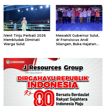
Camp Juara Umum Tinju
Piala Wali Kota
Perbati 2026
IVent Tinju Perbati 2026
Mewakili Gubernur Sulut,
Membludak Diminati
dr Fransiscus Andi
Warga Sulut
Silangen, Buka Hajatan
Tinju Perbati Sulut,
Memperebutkan Piala
Wali Kota Manado