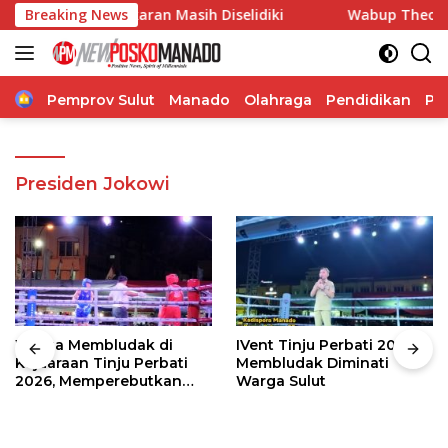
Langsung
b Kebakaran Masih Diselidiki
Breaking News
Wabup Theodorus Kawatu
ke
konten
Home
Pemprov Sulut
Manado
Olahraga
Pendidikan
Po
Presiden Jokowi
Warga Membludak di
IVent Tinju Perbati 2026
Kejuaraan Tinju Perbati
Membludak Diminati
2026, Memperebutkan
Warga Sulut
Piala Wali Kota