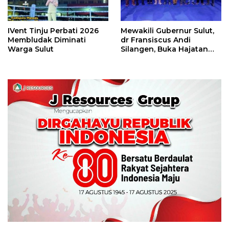
IVent Tinju Perbati 2026
Mewakili Gubernur Sulut,
Membludak Diminati
dr Fransiscus Andi
Warga Sulut
Silangen, Buka Hajatan
Tinju Perbati Sulut,
Memperebutkan Piala
Wali Kota Manado