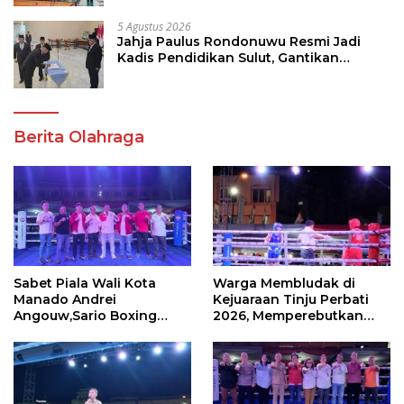
5 Agustus 2026
Jahja Paulus Rondonuwu Resmi Jadi
Kadis Pendidikan Sulut, Gantikan
Femmy J Suluh
Berita Olahraga
Sabet Piala Wali Kota
Warga Membludak di
Manado Andrei
Kejuaraan Tinju Perbati
Angouw,Sario Boxing
2026, Memperebutkan
Camp Juara Umum Tinju
Piala Wali Kota
Perbati 2026