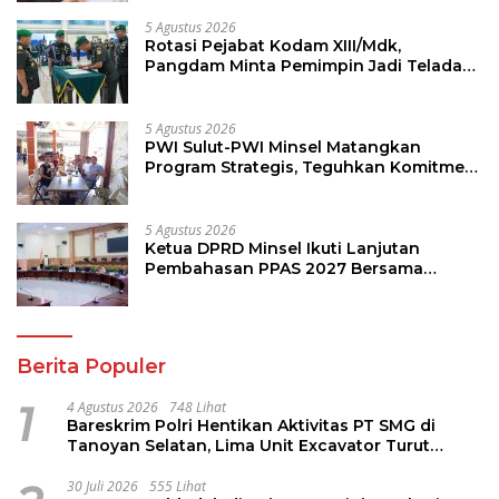
Tanda Jasa
5 Agustus 2026
Rotasi Pejabat Kodam XIII/Mdk,
Pangdam Minta Pemimpin Jadi Teladan
dan Pemberi Solusi
5 Agustus 2026
PWI Sulut-PWI Minsel Matangkan
Program Strategis, Teguhkan Komitmen
Jurnalisme Berkualitas
5 Agustus 2026
Ketua DPRD Minsel Ikuti Lanjutan
Pembahasan PPAS 2027 Bersama
Komisi I dan Mitra Kerja
Berita Populer
1
4 Agustus 2026
748 Lihat
Bareskrim Polri Hentikan Aktivitas PT SMG di
Tanoyan Selatan, Lima Unit Excavator Turut
Diamankan
30 Juli 2026
555 Lihat