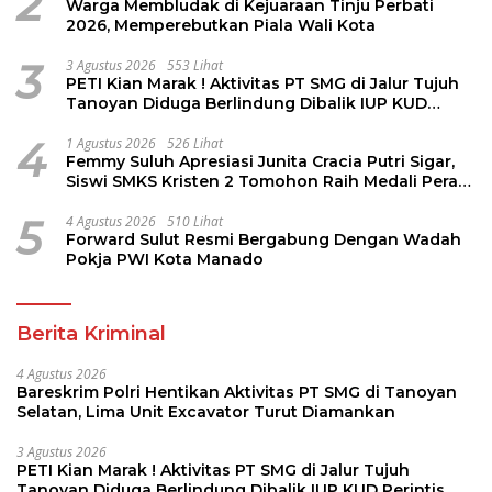
2
Warga Membludak di Kejuaraan Tinju Perbati
2026, Memperebutkan Piala Wali Kota
3
3 Agustus 2026
553 Lihat
PETI Kian Marak ! Aktivitas PT SMG di Jalur Tujuh
Tanoyan Diduga Berlindung Dibalik IUP KUD
Perintis
4
1 Agustus 2026
526 Lihat
Femmy Suluh Apresiasi Junita Cracia Putri Sigar,
Siswi SMKS Kristen 2 Tomohon Raih Medali Perak
LKS Dikmen Nasional 2026
5
4 Agustus 2026
510 Lihat
Forward Sulut Resmi Bergabung Dengan Wadah
Pokja PWI Kota Manado
Berita Kriminal
4 Agustus 2026
Bareskrim Polri Hentikan Aktivitas PT SMG di Tanoyan
Selatan, Lima Unit Excavator Turut Diamankan
3 Agustus 2026
PETI Kian Marak ! Aktivitas PT SMG di Jalur Tujuh
Tanoyan Diduga Berlindung Dibalik IUP KUD Perintis