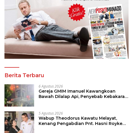
Berita Terbaru
6 Agustus 2026
Gereja GMIM Imanuel Kawangkoan
Bawah Dilalap Api, Penyebab Kebakaran
Masih Diselidiki
5 Agustus 2026
Wabup Theodorus Kawatu Melayat,
Kenang Pengabdian Pnt. Hasni Royke
Johannis Pola sebagai Pahlawan Tanpa