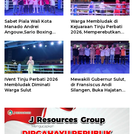
Sabet Piala Wali Kota
Warga Membludak di
Manado Andrei
Kejuaraan Tinju Perbati
Angouw,Sario Boxing
2026, Memperebutkan
Camp Juara Umum Tinju
Piala Wali Kota
Perbati 2026
IVent Tinju Perbati 2026
Mewakili Gubernur Sulut,
Membludak Diminati
dr Fransiscus Andi
Warga Sulut
Silangen, Buka Hajatan
Tinju Perbati Sulut,
Memperebutkan Piala
Wali Kota Manado