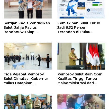
Sertijab Kadis Pendidikan
Kemiskinan Sulut Turun
Sulut, Jahja Paulus
Jadi 6,32 Persen,
Rondonuwu Siap
Terendah di Pulau
Lanjutkan Program
Sulawesi
Strategis Pendidikan
Tiga Pejabat Pemprov
Pemprov Sulut Raih Opini
Sulut Dimutasi, Gubernur
Kualitas Tinggi Tanpa
Yulius Harapkan
Maladministrasi dari
Kolaborasi Solid Antar
Ombudsman RI
SKPD