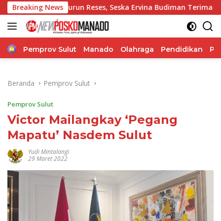
Langsung
Turun Reses, Seska Ervina Budiman Terima Aspirasi Soal Inf
Breaking News
ke
konten
Home
Pemprov Sulut
Manado
Olahraga
Pendidikan
Po
Beranda
Pemprov Sulut
Pemprov Sulut
Victor Mailangkay ‘Pegang
Mapatu’ Nasdem Sulut
Yudi Mintalangi
29 Maret 2022