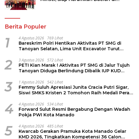
Jambore Nasional XII
Berita Populer
1
4 Agustus 2026
769 Lihat
Bareskrim Polri Hentikan Aktivitas PT SMG di
Tanoyan Selatan, Lima Unit Excavator Turut
Diamankan
2
3 Agustus 2026
572 Lihat
PETI Kian Marak ! Aktivitas PT SMG di Jalur Tujuh
Tanoyan Diduga Berlindung Dibalik IUP KUD
Perintis
3
1 Agustus 2026
542 Lihat
Femmy Suluh Apresiasi Junita Cracia Putri Sigar,
Siswi SMKS Kristen 2 Tomohon Raih Medali Perak
LKS Dikmen Nasional 2026
4
4 Agustus 2026
534 Lihat
Forward Sulut Resmi Bergabung Dengan Wadah
Pokja PWI Kota Manado
5
4 Agustus 2026
485 Lihat
Kwarcab Gerakan Pramuka Kota Manado Gelar
KMD 2026, Tingkatkan Kompetensi 36 Calon