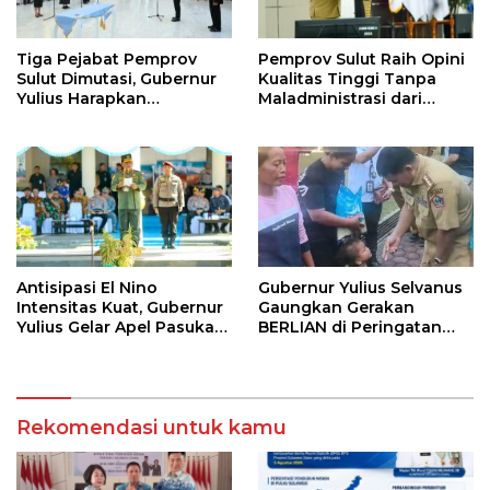
Tiga Pejabat Pemprov
Pemprov Sulut Raih Opini
Sulut Dimutasi, Gubernur
Kualitas Tinggi Tanpa
Yulius Harapkan
Maladministrasi dari
Kolaborasi Solid Antar
Ombudsman RI
SKPD
Antisipasi El Nino
Gubernur Yulius Selvanus
Intensitas Kuat, Gubernur
Gaungkan Gerakan
Yulius Gelar Apel Pasukan
BERLIAN di Peringatan
Tanggap Bencana
HAN 2026
Rekomendasi untuk kamu