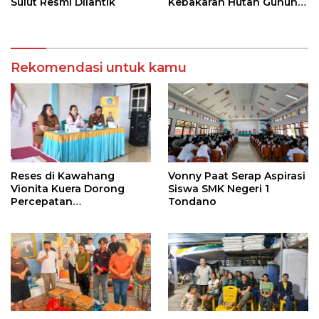
Sulut Resmi Dilantik
Kebakaran Hutan Gunung
Soputan
Rekomendasi untuk kamu
Reses di Kawahang
Vonny Paat Serap Aspirasi
Vionita Kuera Dorong
Siswa SMK Negeri 1
Percepatan
Tondano
Pembangunan di Nusa
Utara