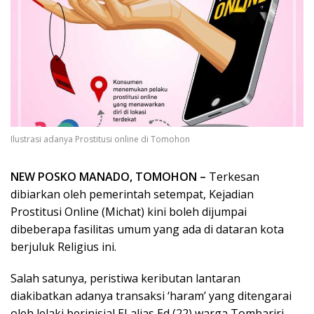
Ilustrasi adanya Prostitusi online di Tomohon
NEW POSKO MANADO, TOMOHON –
Terkesan
dibiarkan oleh pemerintah setempat, Kejadian
Prostitusi Online (Michat) kini boleh dijumpai
dibeberapa fasilitas umum yang ada di dataran kota
berjuluk Religius ini.
Salah satunya, peristiwa keributan lantaran
diakibatkan adanya transaksi ‘haram’ yang ditengarai
oleh lelaki berinisial EJ alias Ed (22) warga Tombariri,