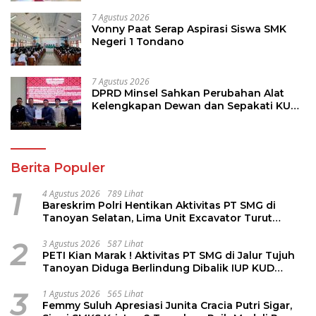
7 Agustus 2026
Vonny Paat Serap Aspirasi Siswa SMK
Negeri 1 Tondano
7 Agustus 2026
DPRD Minsel Sahkan Perubahan Alat
Kelengkapan Dewan dan Sepakati KUA-
PPAS 2027
Berita Populer
1
4 Agustus 2026
789 Lihat
Bareskrim Polri Hentikan Aktivitas PT SMG di
Tanoyan Selatan, Lima Unit Excavator Turut
Diamankan
2
3 Agustus 2026
587 Lihat
PETI Kian Marak ! Aktivitas PT SMG di Jalur Tujuh
Tanoyan Diduga Berlindung Dibalik IUP KUD
Perintis
3
1 Agustus 2026
565 Lihat
Femmy Suluh Apresiasi Junita Cracia Putri Sigar,