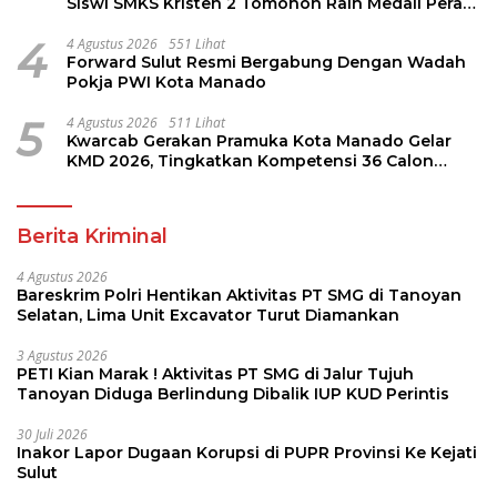
Siswi SMKS Kristen 2 Tomohon Raih Medali Perak
LKS Dikmen Nasional 2026
4
4 Agustus 2026
551 Lihat
Forward Sulut Resmi Bergabung Dengan Wadah
Pokja PWI Kota Manado
5
4 Agustus 2026
511 Lihat
Kwarcab Gerakan Pramuka Kota Manado Gelar
KMD 2026, Tingkatkan Kompetensi 36 Calon
Pembina Pramuka
Berita Kriminal
4 Agustus 2026
Bareskrim Polri Hentikan Aktivitas PT SMG di Tanoyan
Selatan, Lima Unit Excavator Turut Diamankan
3 Agustus 2026
PETI Kian Marak ! Aktivitas PT SMG di Jalur Tujuh
Tanoyan Diduga Berlindung Dibalik IUP KUD Perintis
30 Juli 2026
Inakor Lapor Dugaan Korupsi di PUPR Provinsi Ke Kejati
Sulut