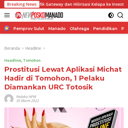
Langsung
ik Gateway dan Hilirisasi Kelapa ke Investor
Breaking News
Bupati 
ke
konten
Home
Pemprov Sulut
Manado
Olahraga
Pendidikan
Po
Beranda
Headline
Headline
,
Tomohon
Prostitusi Lewat Aplikasi Michat
Hadir di Tomohon, 1 Pelaku
Diamankan URC Totosik
Redaksi NPM
30 Maret 2022