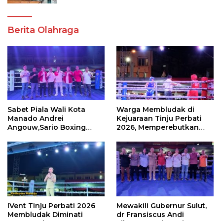
Berita Olahraga
Sabet Piala Wali Kota
Warga Membludak di
Manado Andrei
Kejuaraan Tinju Perbati
Angouw,Sario Boxing
2026, Memperebutkan
Camp Juara Umum Tinju
Piala Wali Kota
Perbati 2026
IVent Tinju Perbati 2026
Mewakili Gubernur Sulut,
Membludak Diminati
dr Fransiscus Andi