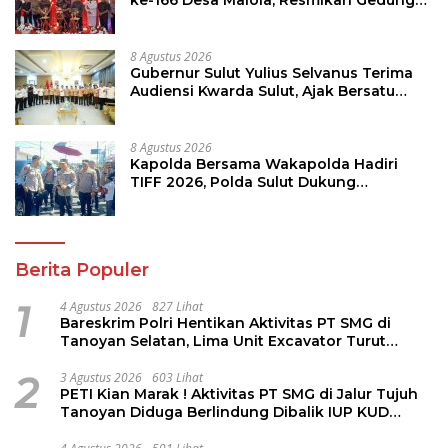
ke-166 Desa Malola, Resmikan Gedung
ILP Posyandu
8 Agustus 2026
Gubernur Sulut Yulius Selvanus Terima
Audiensi Kwarda Sulut, Ajak Bersatu
Bersama Bangun Sulut
8 Agustus 2026
Kapolda Bersama Wakapolda Hadiri
TIFF 2026, Polda Sulut Dukung
Pariwisata dan Jamin Keamanan
Berita Populer
1
4 Agustus 2026
827 Lihat
Bareskrim Polri Hentikan Aktivitas PT SMG di
Tanoyan Selatan, Lima Unit Excavator Turut
Diamankan
2
3 Agustus 2026
603 Lihat
PETI Kian Marak ! Aktivitas PT SMG di Jalur Tujuh
Tanoyan Diduga Berlindung Dibalik IUP KUD
Perintis