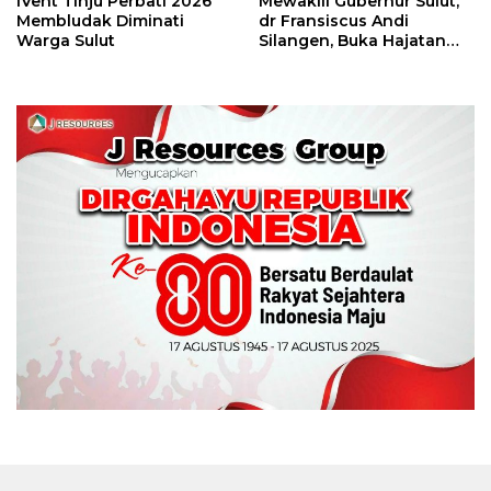
IVent Tinju Perbati 2026
Mewakili Gubernur Sulut,
Membludak Diminati
dr Fransiscus Andi
Warga Sulut
Silangen, Buka Hajatan
Tinju Perbati Sulut,
Memperebutkan Piala
Wali Kota Manado