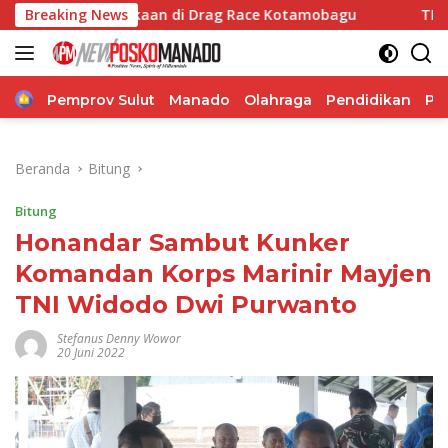
Langsung
celakaan di Drag Race Kotamobagu
Breaking News
TIFF 2026 Hadirkan
ke
konten
Home
Pemprov Sulut
Manado
Olahraga
Pendidikan
Po
Beranda
Bitung
Bitung
Honandar Sambut Kunker
Komandan Korps Marinir Mayjen
TNI Widodo Dwi Purwanto
Stefanus Denny Wowor
20 Juni 2022