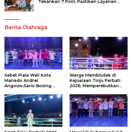
Tekankan 7 Poin, Pastikan Layanan
Akademik dan Kampus Kondusif
Berita Olahraga
Sabet Piala Wali Kota
Warga Membludak di
Manado Andrei
Kejuaraan Tinju Perbati
Angouw,Sario Boxing
2026, Memperebutkan
Camp Juara Umum Tinju
Piala Wali Kota
Perbati 2026