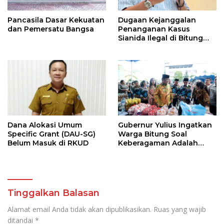
Pancasila Dasar Kekuatan
Dugaan Kejanggalan
dan Pemersatu Bangsa
Penanganan Kasus
Sianida Ilegal di Bitung
Oleh Kanwil Bea Cukai
Dilapor di KPK
Dana Alokasi Umum
Gubernur Yulius Ingatkan
Specific Grant (DAU-SG)
Warga Bitung Soal
Belum Masuk di RKUD
Keberagaman Adalah
Kekuatan Tempur
Terhebat
Tinggalkan Balasan
Alamat email Anda tidak akan dipublikasikan.
Ruas yang wajib
ditandai
*