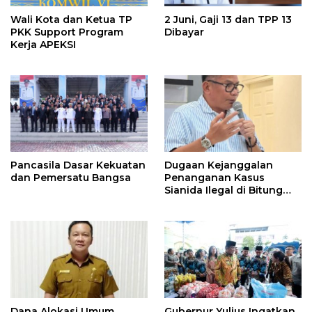
Wali Kota dan Ketua TP
2 Juni, Gaji 13 dan TPP 13
PKK Support Program
Dibayar
Kerja APEKSI
Pancasila Dasar Kekuatan
Dugaan Kejanggalan
dan Pemersatu Bangsa
Penanganan Kasus
Sianida Ilegal di Bitung
Oleh Kanwil Bea Cukai
Dilapor di KPK
Dana Alokasi Umum
Gubernur Yulius Ingatkan