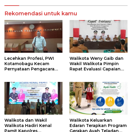
Rekomendasi untuk kamu
Lecehkan Profesi, PWI
Walikota Weny Gaib dan
Kotamobagu Kecam
Wakil Walikota Pimpin
Pernyataan Pengacara
Rapat Evaluasi Capaian
Hotman Paris
Kinerja Pemkot
Walikota dan Wakil
Walikota Keluarkan
Walikota Hadiri Kenal
Edaran Terapkan Program
Pamit Kapolres
Gerakan Ayah Teladan