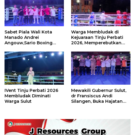
Sabet Piala Wali Kota
Warga Membludak di
Manado Andrei
Kejuaraan Tinju Perbati
Angouw,Sario Boxing
2026, Memperebutkan
Camp Juara Umum Tinju
Piala Wali Kota
Perbati 2026
IVent Tinju Perbati 2026
Mewakili Gubernur Sulut,
Membludak Diminati
dr Fransiscus Andi
Warga Sulut
Silangen, Buka Hajatan
Tinju Perbati Sulut,
Memperebutkan Piala
Wali Kota Manado