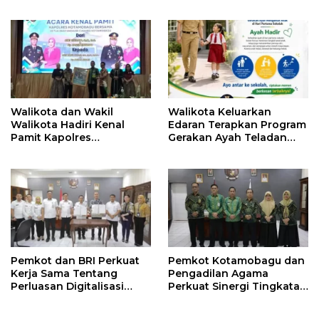
Hotman Paris
Kinerja Pemkot
Walikota dan Wakil
Walikota Keluarkan
Walikota Hadiri Kenal
Edaran Terapkan Program
Pamit Kapolres
Gerakan Ayah Teladan
Kotamobagu
Indonesia di Kotamobagu
Pemkot dan BRI Perkuat
Pemkot Kotamobagu dan
Kerja Sama Tentang
Pengadilan Agama
Perluasan Digitalisasi
Perkuat Sinergi Tingkatan
Pembayaran Pajak
Kualitas Pelayanan Publik