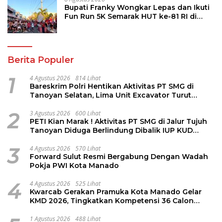
Bupati Franky Wongkar Lepas dan Ikuti
Fun Run 5K Semarak HUT ke-81 RI di
Minsel
Berita Populer
1
4 Agustus 2026
814 Lihat
Bareskrim Polri Hentikan Aktivitas PT SMG di
Tanoyan Selatan, Lima Unit Excavator Turut
Diamankan
2
3 Agustus 2026
600 Lihat
PETI Kian Marak ! Aktivitas PT SMG di Jalur Tujuh
Tanoyan Diduga Berlindung Dibalik IUP KUD
Perintis
3
4 Agustus 2026
570 Lihat
Forward Sulut Resmi Bergabung Dengan Wadah
Pokja PWI Kota Manado
4
4 Agustus 2026
525 Lihat
Kwarcab Gerakan Pramuka Kota Manado Gelar
KMD 2026, Tingkatkan Kompetensi 36 Calon
Pembina Pramuka
1 Agustus 2026
488 Lihat