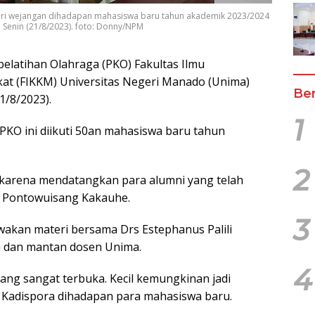
ri wejangan dihadapan mahasiswa baru tahun akademik 2023/2024
 Senin (21/8/2023). foto: Donny/NPM
elatihan Olahraga (PKO) Fakultas Ilmu
at (FIKKM) Universitas Negeri Manado (Unima)
Ber
1/8/2023).
1
 PKO ini diikuti 50an mahasiswa baru tahun
2
 karena mendatangkan para alumni yang telah
s Pontowuisang Kakauhe.
3
wakan materi bersama Drs Estephanus Palili
a dan mantan dosen Unima.
4
yang sangat terbuka. Kecil kemungkinan jadi
 Kadispora dihadapan para mahasiswa baru.