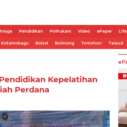
ahraga
Pendidikan
Polhukam
Video
ePaper
Life
Kotamobagu
Bolsel
Bolmong
Tomohon
Talaud
eP
Pendidikan Kepelatihan
iah Perdana