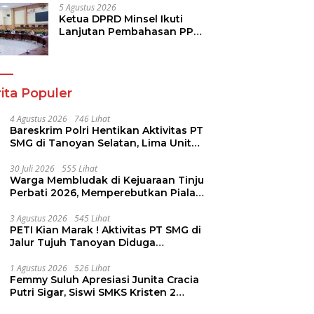
Berkualitas
5 Agustus 2026
Ketua DPRD Minsel Ikuti
Lanjutan Pembahasan PPAS
2027 Bersama Komisi I dan
Mitra Kerja
ita Populer
4 Agustus 2026
746 Lihat
Bareskrim Polri Hentikan Aktivitas PT
SMG di Tanoyan Selatan, Lima Unit
Excavator Turut Diamankan
30 Juli 2026
555 Lihat
Warga Membludak di Kejuaraan Tinju
Perbati 2026, Memperebutkan Piala
Wali Kota
3 Agustus 2026
545 Lihat
PETI Kian Marak ! Aktivitas PT SMG di
Jalur Tujuh Tanoyan Diduga
Berlindung Dibalik IUP KUD Perintis
1 Agustus 2026
526 Lihat
Femmy Suluh Apresiasi Junita Cracia
Putri Sigar, Siswi SMKS Kristen 2
Tomohon Raih Medali Perak LKS