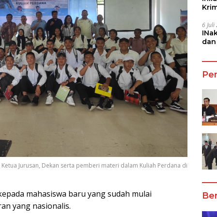
Kri
She
6 Jul
INa
dan
Jala
Pe
etua Jurusan, Dekan serta pemberi materi dalam Kuliah Perdana di
 kepada mahasiswa baru yang sudah mulai
Ber
an yang nasionalis.