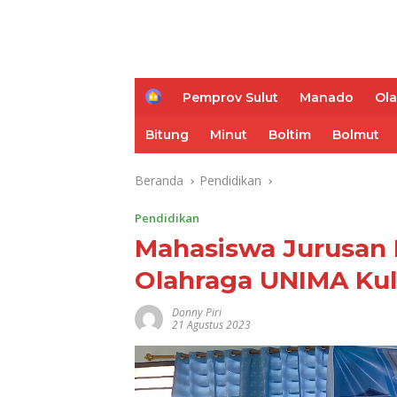
H
Pemprov Sulut
Manado
Ol
o
m
Bitung
Minut
Boltim
Bolmut
e
Beranda
Pendidikan
Pendidikan
Mahasiswa Jurusan 
Olahraga UNIMA Kul
Donny Piri
21 Agustus 2023