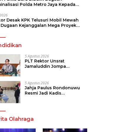
minalisasi Polda Metro Jaya Kepada
see Monicha Elshaday
i 2026
kor Desak KPK Telusuri Mobil Mewah
 Dugaan Kejanggalan Mega Proyek
n di BPJN
ndidikan
5 Agustus 2026
PLT Rektor Unsrat
Jamaluddin Jompa
Tekankan 7 Poin, Pastikan
Layanan Akademik dan
Kampus Kondusif
5 Agustus 2026
Jahja Paulus Rondonuwu
Resmi Jadi Kadis
Pendidikan Sulut, Gantikan
Femmy J Suluh
ita Olahraga