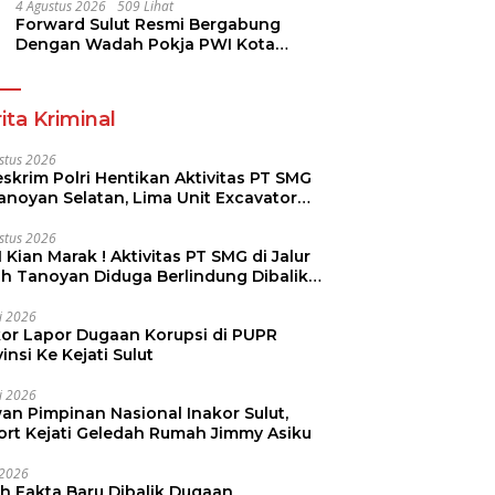
Dikmen Nasional 2026
4 Agustus 2026
509 Lihat
Forward Sulut Resmi Bergabung
Dengan Wadah Pokja PWI Kota
Manado
ita Kriminal
stus 2026
skrim Polri Hentikan Aktivitas PT SMG
Tanoyan Selatan, Lima Unit Excavator
ut Diamankan
stus 2026
 Kian Marak ! Aktivitas PT SMG di Jalur
uh Tanoyan Diduga Berlindung Dibalik
KUD Perintis
li 2026
kor Lapor Dugaan Korupsi di PUPR
insi Ke Kejati Sulut
li 2026
an Pimpinan Nasional Inakor Sulut,
ort Kejati Geledah Rumah Jimmy Asiku
i 2026
ah Fakta Baru Dibalik Dugaan