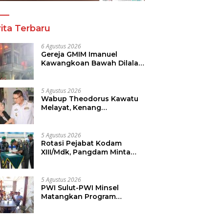
ita Terbaru
6 Agustus 2026
Gereja GMIM Imanuel
Kawangkoan Bawah Dilalap
Api, Penyebab Kebakaran
Masih Diselidiki
5 Agustus 2026
Wabup Theodorus Kawatu
Melayat, Kenang
Pengabdian Pnt. Hasni
Royke Johannis Pola
sebagai Pahlawan Tanpa
5 Agustus 2026
Tanda Jasa
Rotasi Pejabat Kodam
XIII/Mdk, Pangdam Minta
Pemimpin Jadi Teladan dan
Pemberi Solusi
5 Agustus 2026
PWI Sulut-PWI Minsel
Matangkan Program
Strategis, Teguhkan
Komitmen Jurnalisme