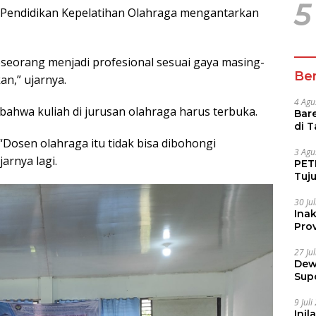
5
Pendidikan Kepelatihan Olahraga mengantarkan
seseorang menjadi profesional sesuai gaya masing-
Ber
an,” ujarnya.
4 Agu
ahwa kuliah di jurusan olahraga harus terbuka.
Bare
di 
Tur
“Dosen olahraga itu tidak bisa dibohongi
3 Agu
arnya lagi.
PETI
Tuj
IUP 
30 Ju
Ina
Prov
27 Ju
Dew
Sup
9 Jul
Inil