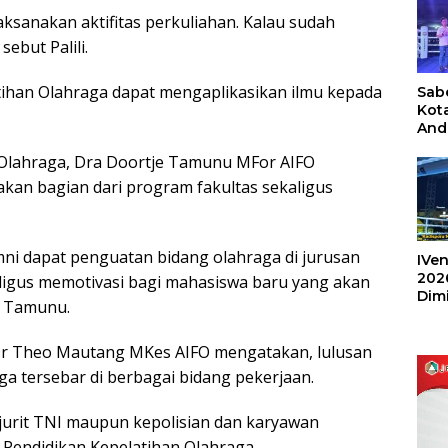
aksanakan aktifitas perkuliahan. Kalau sudah
sebut Palili.
tihan Olahraga dapat mengaplikasikan ilmu kepada
Sabe
Kot
And
Ang
 Olahraga, Dra Doortje Tamunu MFor AIFO
Box
Umu
kan bagian dari program fakultas sekaligus
202
umni dapat penguatan bidang olahraga di jurusan
IVen
202
aligus memotivasi bagi mahasiswa baru yang akan
Dim
e Tamunu.
Sulu
r Theo Mautang MKes AIFO mengatakan, lulusan
ga tersebar di berbagai bidang pekerjaan.
ajurit TNI maupun kepolisian dan karyawan
 Pendidikan Kepelatihan Olahraga.