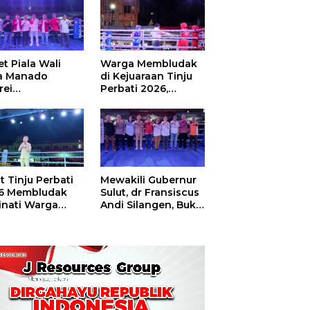
t Piala Wali
Warga Membludak
a Manado
di Kejuaraan Tinju
rei
Perbati 2026,
ouw,Sario
Memperebutkan
ing Camp Juara
Piala Wali Kota
m Tinju Perbati
6
t Tinju Perbati
Mewakili Gubernur
6 Membludak
Sulut, dr Fransiscus
inati Warga
Andi Silangen, Buka
t
Hajatan Tinju
Perbati Sulut,
Memperebutkan
Piala Wali Kota
Manado