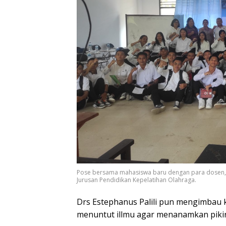
Pose bersama mahasiswa baru dengan para dosen, K
Jurusan Pendidikan Kepelatihan Olahraga.
Drs Estephanus Palili pun mengimbau
menuntut illmu agar menanamkan pikir