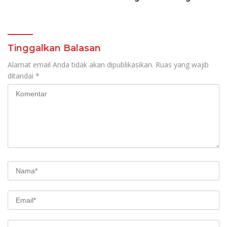
Tomohon Raih Medali
Perak LKS Dikmen
Nasional 2026
Tinggalkan Balasan
Alamat email Anda tidak akan dipublikasikan.
Ruas yang wajib
ditandai
*