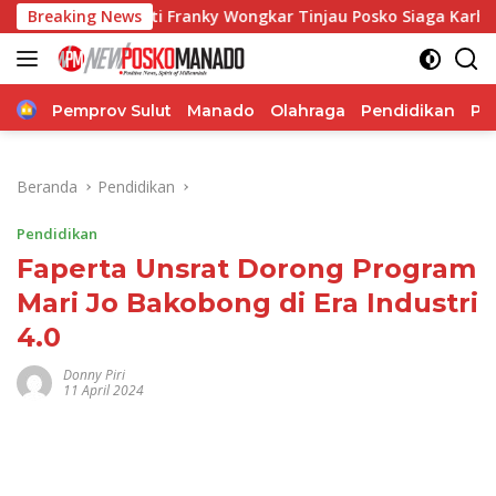
Langsung
i Franky Wongkar Tinjau Posko Siaga Karhutla, Pastikan Kesi
Breaking News
ke
konten
Home
Pemprov Sulut
Manado
Olahraga
Pendidikan
Po
Beranda
Pendidikan
Pendidikan
Faperta Unsrat Dorong Program
Mari Jo Bakobong di Era Industri
4.0
Donny Piri
11 April 2024