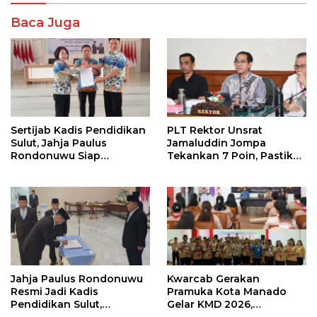
Baca Juga
Sertijab Kadis Pendidikan
PLT Rektor Unsrat
Sulut, Jahja Paulus
Jamaluddin Jompa
Rondonuwu Siap
Tekankan 7 Poin, Pastikan
Lanjutkan Program
Layanan Akademik dan
Strategis Pendidikan
Kampus Kondusif
Jahja Paulus Rondonuwu
Kwarcab Gerakan
Resmi Jadi Kadis
Pramuka Kota Manado
Pendidikan Sulut,
Gelar KMD 2026,
Gantikan Femmy J Suluh
Tingkatkan Kompetensi