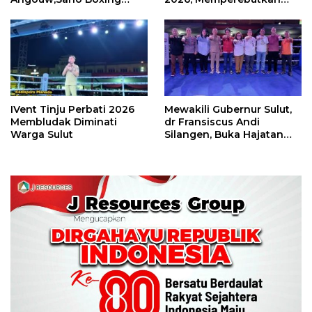
Camp Juara Umum Tinju
Piala Wali Kota
Perbati 2026
IVent Tinju Perbati 2026
Mewakili Gubernur Sulut,
Membludak Diminati
dr Fransiscus Andi
Warga Sulut
Silangen, Buka Hajatan
Tinju Perbati Sulut,
Memperebutkan Piala
Wali Kota Manado