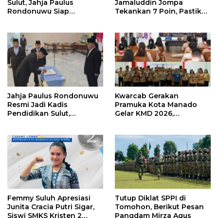
Sulut, Jahja Paulus
Jamaluddin Jompa
Rondonuwu Siap
Tekankan 7 Poin, Pastikan
Lanjutkan Program
Layanan Akademik dan
Strategis Pendidikan
Kampus Kondusif
Jahja Paulus Rondonuwu
Kwarcab Gerakan
Resmi Jadi Kadis
Pramuka Kota Manado
Pendidikan Sulut,
Gelar KMD 2026,
Gantikan Femmy J Suluh
Tingkatkan Kompetensi
36 Calon Pembina
Pramuka
Femmy Suluh Apresiasi
Tutup Diklat SPPI di
Junita Cracia Putri Sigar,
Tomohon, Berikut Pesan
Siswi SMKS Kristen 2
Pangdam Mirza Agus