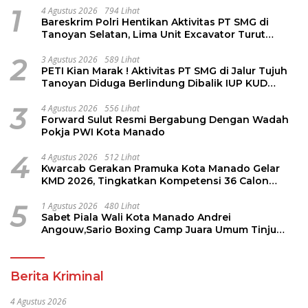
1
4 Agustus 2026
794 Lihat
Bareskrim Polri Hentikan Aktivitas PT SMG di
Tanoyan Selatan, Lima Unit Excavator Turut
Diamankan
2
3 Agustus 2026
589 Lihat
PETI Kian Marak ! Aktivitas PT SMG di Jalur Tujuh
Tanoyan Diduga Berlindung Dibalik IUP KUD
Perintis
3
4 Agustus 2026
556 Lihat
Forward Sulut Resmi Bergabung Dengan Wadah
Pokja PWI Kota Manado
4
4 Agustus 2026
512 Lihat
Kwarcab Gerakan Pramuka Kota Manado Gelar
KMD 2026, Tingkatkan Kompetensi 36 Calon
Pembina Pramuka
5
1 Agustus 2026
480 Lihat
Sabet Piala Wali Kota Manado Andrei
Angouw,Sario Boxing Camp Juara Umum Tinju
Perbati 2026
Berita Kriminal
4 Agustus 2026