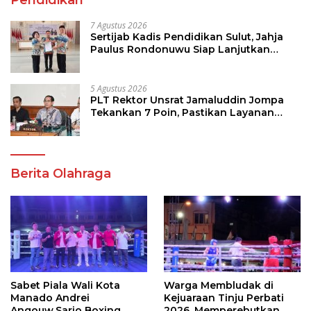
7 Agustus 2026
Sertijab Kadis Pendidikan Sulut, Jahja
Paulus Rondonuwu Siap Lanjutkan
Program Strategis Pendidikan
5 Agustus 2026
PLT Rektor Unsrat Jamaluddin Jompa
Tekankan 7 Poin, Pastikan Layanan
Akademik dan Kampus Kondusif
Berita Olahraga
Sabet Piala Wali Kota
Warga Membludak di
Manado Andrei
Kejuaraan Tinju Perbati
Angouw,Sario Boxing
2026, Memperebutkan