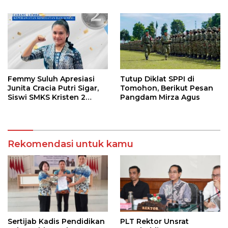
36 Calon Pembina
Pramuka
Femmy Suluh Apresiasi
Tutup Diklat SPPI di
Junita Cracia Putri Sigar,
Tomohon, Berikut Pesan
Siswi SMKS Kristen 2
Pangdam Mirza Agus
Tomohon Raih Medali
Perak LKS Dikmen
Nasional 2026
Rekomendasi untuk kamu
Sertijab Kadis Pendidikan
PLT Rektor Unsrat