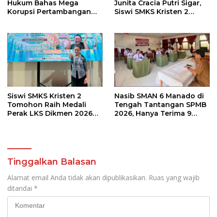
Hukum Bahas Mega
Junita Cracia Putri Sigar,
Korupsi Pertambangan
Siswi SMKS Kristen 2
Bersama Kepala Daerah di
Tomohon Raih Medali
BMR
Perak LKS Dikmen
Nasional 2026
Siswi SMKS Kristen 2
Nasib SMAN 6 Manado di
Tomohon Raih Medali
Tengah Tantangan SPMB
Perak LKS Dikmen 2026
2026, Hanya Terima 9
Cabang Health and Social
Siswa Baru
Care
Tinggalkan Balasan
Alamat email Anda tidak akan dipublikasikan.
Ruas yang wajib
ditandai
*