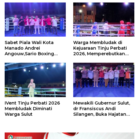
Sabet Piala Wali Kota
Warga Membludak di
Manado Andrei
Kejuaraan Tinju Perbati
Angouw,Sario Boxing
2026, Memperebutkan
Camp Juara Umum Tinju
Piala Wali Kota
Perbati 2026
IVent Tinju Perbati 2026
Mewakili Gubernur Sulut,
Membludak Diminati
dr Fransiscus Andi
Warga Sulut
Silangen, Buka Hajatan
Tinju Perbati Sulut,
Memperebutkan Piala
Wali Kota Manado