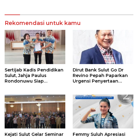
Cabang Health and Social
Siswa Baru
Care
Rekomendasi untuk kamu
Sertijab Kadis Pendidikan
Dirut Bank Sulut Go Dr
Sulut, Jahja Paulus
Revino Pepah Paparkan
Rondonuwu Siap
Urgensi Penyertaan
Lanjutkan Program
Modal Rp 30 Miliar
Strategis Pendidikan
Kejati Sulut Gelar Seminar
Femmy Suluh Apresiasi