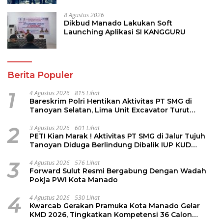
8 Agustus 2026
Dikbud Manado Lakukan Soft
Launching Aplikasi SI KANGGURU
Berita Populer
1
4 Agustus 2026
815 Lihat
Bareskrim Polri Hentikan Aktivitas PT SMG di
Tanoyan Selatan, Lima Unit Excavator Turut
Diamankan
2
3 Agustus 2026
601 Lihat
PETI Kian Marak ! Aktivitas PT SMG di Jalur Tujuh
Tanoyan Diduga Berlindung Dibalik IUP KUD
Perintis
3
4 Agustus 2026
576 Lihat
Forward Sulut Resmi Bergabung Dengan Wadah
Pokja PWI Kota Manado
4
4 Agustus 2026
530 Lihat
Kwarcab Gerakan Pramuka Kota Manado Gelar
KMD 2026, Tingkatkan Kompetensi 36 Calon