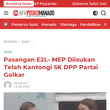
Langsung
dung ILP Posyandu
Breaking News
Gubernur Sulut Yulius Selvanus Ter
ke
konten
Home
Pemprov Sulut
Manado
Olahraga
Pendidikan
Po
Beranda
Sulut
Sulut
Pasangan E2L- MEP Diisukan
Telah Kantongi SK DPP Partai
Golkar
Donny Piri
18 Juli 2024