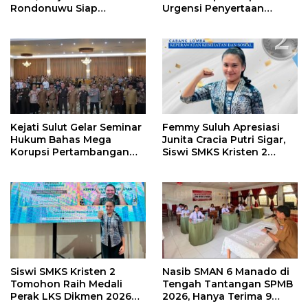
Rondonuwu Siap
Urgensi Penyertaan
Lanjutkan Program
Modal Rp 30 Miliar
Strategis Pendidikan
Kejati Sulut Gelar Seminar
Femmy Suluh Apresiasi
Hukum Bahas Mega
Junita Cracia Putri Sigar,
Korupsi Pertambangan
Siswi SMKS Kristen 2
Bersama Kepala Daerah di
Tomohon Raih Medali
BMR
Perak LKS Dikmen
Nasional 2026
Siswi SMKS Kristen 2
Nasib SMAN 6 Manado di
Tomohon Raih Medali
Tengah Tantangan SPMB
Perak LKS Dikmen 2026
2026, Hanya Terima 9