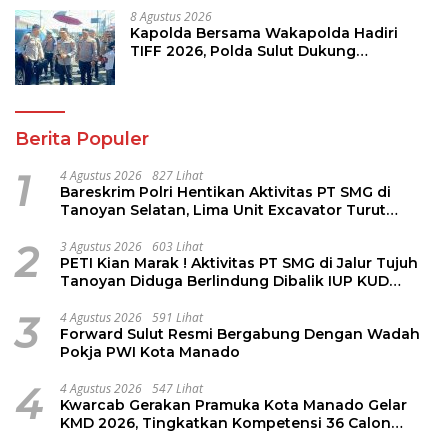
8 Agustus 2026
Kapolda Bersama Wakapolda Hadiri
TIFF 2026, Polda Sulut Dukung
Pariwisata dan Jamin Keamanan
Berita Populer
1
4 Agustus 2026
827 Lihat
Bareskrim Polri Hentikan Aktivitas PT SMG di
Tanoyan Selatan, Lima Unit Excavator Turut
Diamankan
2
3 Agustus 2026
603 Lihat
PETI Kian Marak ! Aktivitas PT SMG di Jalur Tujuh
Tanoyan Diduga Berlindung Dibalik IUP KUD
Perintis
3
4 Agustus 2026
591 Lihat
Forward Sulut Resmi Bergabung Dengan Wadah
Pokja PWI Kota Manado
4
4 Agustus 2026
547 Lihat
Kwarcab Gerakan Pramuka Kota Manado Gelar
KMD 2026, Tingkatkan Kompetensi 36 Calon
Pembina Pramuka