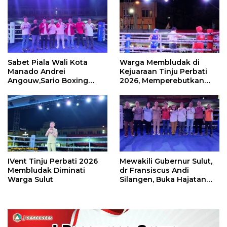
Sabet Piala Wali Kota
Warga Membludak di
Manado Andrei
Kejuaraan Tinju Perbati
Angouw,Sario Boxing
2026, Memperebutkan
Camp Juara Umum Tinju
Piala Wali Kota
Perbati 2026
IVent Tinju Perbati 2026
Mewakili Gubernur Sulut,
Membludak Diminati
dr Fransiscus Andi
Warga Sulut
Silangen, Buka Hajatan
Tinju Perbati Sulut,
Memperebutkan Piala
Wali Kota Manado