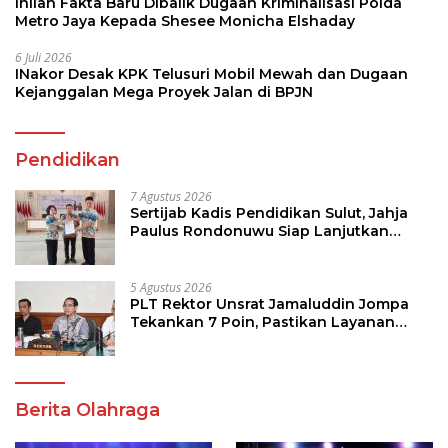
Inilah Fakta Baru Dibalik Dugaan Kriminalisasi Polda
Metro Jaya Kepada Shesee Monicha Elshaday
6 Juli 2026
INakor Desak KPK Telusuri Mobil Mewah dan Dugaan
Kejanggalan Mega Proyek Jalan di BPJN
Pendidikan
7 Agustus 2026
Sertijab Kadis Pendidikan Sulut, Jahja
Paulus Rondonuwu Siap Lanjutkan
Program Strategis Pendidikan
5 Agustus 2026
PLT Rektor Unsrat Jamaluddin Jompa
Tekankan 7 Poin, Pastikan Layanan
Akademik dan Kampus Kondusif
Berita Olahraga