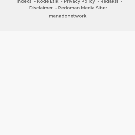
Indeks
Kode Etik
Privacy Policy
Redaksi
Disclaimer
Pedoman Media Siber
manadonetwork