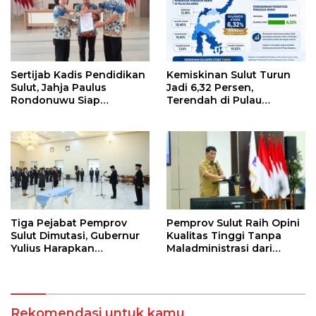
Sertijab Kadis Pendidikan
Kemiskinan Sulut Turun
Sulut, Jahja Paulus
Jadi 6,32 Persen,
Rondonuwu Siap
Terendah di Pulau
Lanjutkan Program
Sulawesi
Strategis Pendidikan
Tiga Pejabat Pemprov
Pemprov Sulut Raih Opini
Sulut Dimutasi, Gubernur
Kualitas Tinggi Tanpa
Yulius Harapkan
Maladministrasi dari
Kolaborasi Solid Antar
Ombudsman RI
SKPD
Rekomendasi untuk kamu