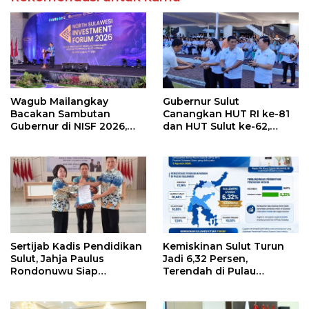
Wagub Mailangkay
Gubernur Sulut
Bacakan Sambutan
Canangkan HUT RI ke-81
Gubernur di NISF 2026,
dan HUT Sulut ke-62,
Sulut Tawarkan Pasifik
Luncurkan Keringanan
Gateway dan Hilirisasi
Merdeka, Bebas Pajak
Kelapa ke Investor
Kendaraan
Sertijab Kadis Pendidikan
Kemiskinan Sulut Turun
Sulut, Jahja Paulus
Jadi 6,32 Persen,
Rondonuwu Siap
Terendah di Pulau
Lanjutkan Program
Sulawesi
Strategis Pendidikan