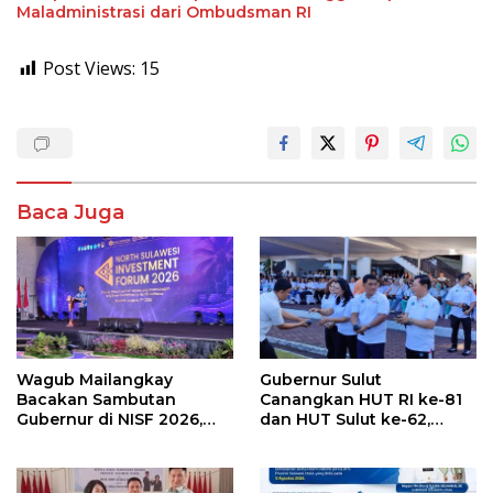
Maladministrasi dari Ombudsman RI
Post Views:
15
Baca Juga
Wagub Mailangkay
Gubernur Sulut
Bacakan Sambutan
Canangkan HUT RI ke-81
Gubernur di NISF 2026,
dan HUT Sulut ke-62,
Sulut Tawarkan Pasifik
Luncurkan Keringanan
Gateway dan Hilirisasi
Merdeka, Bebas Pajak
Kelapa ke Investor
Kendaraan