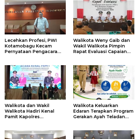
Lecehkan Profesi, PWI
Walikota Weny Gaib dan
Kotamobagu Kecam
Wakil Walikota Pimpin
Pernyataan Pengacara
Rapat Evaluasi Capaian
Hotman Paris
Kinerja Pemkot
Walikota dan Wakil
Walikota Keluarkan
Walikota Hadiri Kenal
Edaran Terapkan Program
Pamit Kapolres
Gerakan Ayah Teladan
Kotamobagu
Indonesia di Kotamobagu