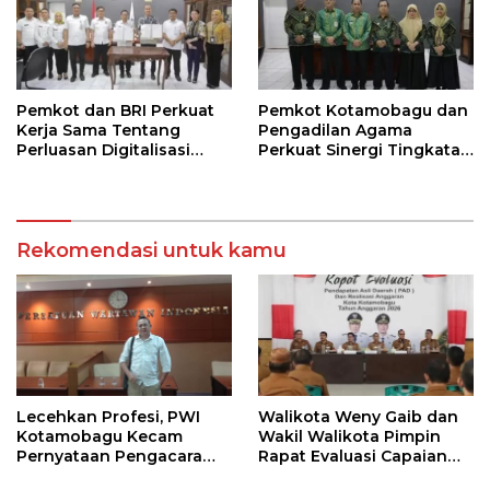
Pemkot dan BRI Perkuat
Pemkot Kotamobagu dan
Kerja Sama Tentang
Pengadilan Agama
Perluasan Digitalisasi
Perkuat Sinergi Tingkatan
Pembayaran Pajak
Kualitas Pelayanan Publik
Rekomendasi untuk kamu
Lecehkan Profesi, PWI
Walikota Weny Gaib dan
Kotamobagu Kecam
Wakil Walikota Pimpin
Pernyataan Pengacara
Rapat Evaluasi Capaian
Hotman Paris
Kinerja Pemkot