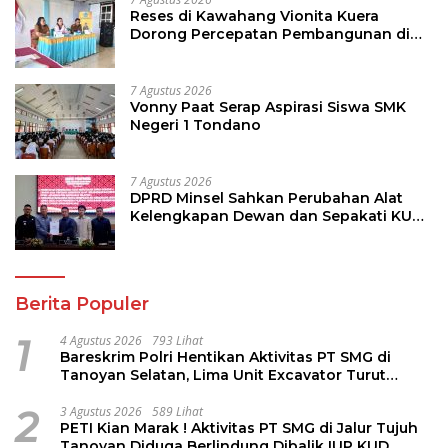
Reses di Kawahang Vionita Kuera
Dorong Percepatan Pembangunan di
Nusa Utara
7 Agustus 2026
Vonny Paat Serap Aspirasi Siswa SMK
Negeri 1 Tondano
7 Agustus 2026
DPRD Minsel Sahkan Perubahan Alat
Kelengkapan Dewan dan Sepakati KUA-
PPAS 2027
Berita Populer
1
4 Agustus 2026
793 Lihat
Bareskrim Polri Hentikan Aktivitas PT SMG di
Tanoyan Selatan, Lima Unit Excavator Turut
Diamankan
2
3 Agustus 2026
589 Lihat
PETI Kian Marak ! Aktivitas PT SMG di Jalur Tujuh
Tanoyan Diduga Berlindung Dibalik IUP KUD