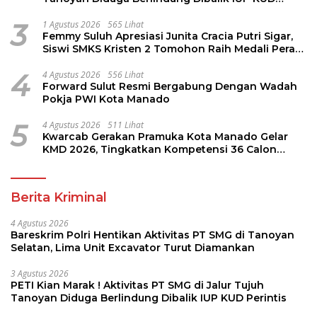
Perintis
3
1 Agustus 2026
565 Lihat
Femmy Suluh Apresiasi Junita Cracia Putri Sigar,
Siswi SMKS Kristen 2 Tomohon Raih Medali Perak
LKS Dikmen Nasional 2026
4
4 Agustus 2026
556 Lihat
Forward Sulut Resmi Bergabung Dengan Wadah
Pokja PWI Kota Manado
5
4 Agustus 2026
511 Lihat
Kwarcab Gerakan Pramuka Kota Manado Gelar
KMD 2026, Tingkatkan Kompetensi 36 Calon
Pembina Pramuka
Berita Kriminal
4 Agustus 2026
Bareskrim Polri Hentikan Aktivitas PT SMG di Tanoyan
Selatan, Lima Unit Excavator Turut Diamankan
3 Agustus 2026
PETI Kian Marak ! Aktivitas PT SMG di Jalur Tujuh
Tanoyan Diduga Berlindung Dibalik IUP KUD Perintis