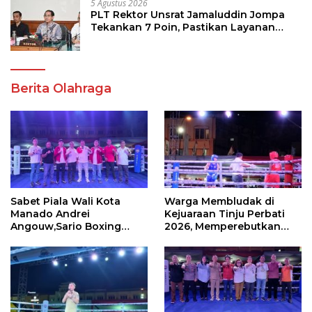
5 Agustus 2026
PLT Rektor Unsrat Jamaluddin Jompa
Tekankan 7 Poin, Pastikan Layanan
Akademik dan Kampus Kondusif
Berita Olahraga
Sabet Piala Wali Kota
Warga Membludak di
Manado Andrei
Kejuaraan Tinju Perbati
Angouw,Sario Boxing
2026, Memperebutkan
Camp Juara Umum Tinju
Piala Wali Kota
Perbati 2026