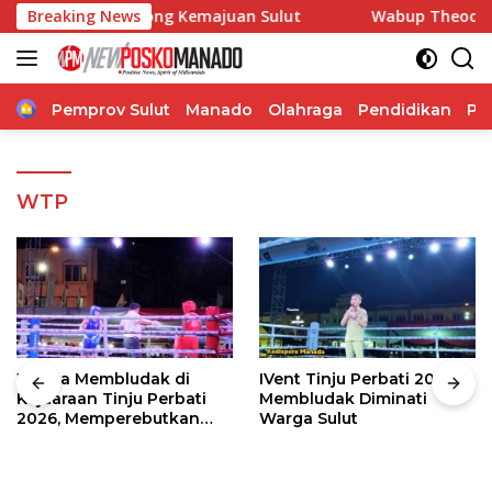
Langsung
angdam Dorong Kemajuan Sulut
Breaking News
Wabup Theodorus Kawatu
ke
konten
Home
Pemprov Sulut
Manado
Olahraga
Pendidikan
Po
WTP
Warga Membludak di
IVent Tinju Perbati 2026
Kejuaraan Tinju Perbati
Membludak Diminati
2026, Memperebutkan
Warga Sulut
Piala Wali Kota