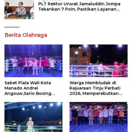
PLT Rektor Unsrat Jamaluddin Jompa
Tekankan 7 Poin, Pastikan Layanan
Akademik dan Kampus Kondusif
Berita Olahraga
Sabet Piala Wali Kota
Warga Membludak di
Manado Andrei
Kejuaraan Tinju Perbati
Angouw,Sario Boxing
2026, Memperebutkan
Camp Juara Umum Tinju
Piala Wali Kota
Perbati 2026