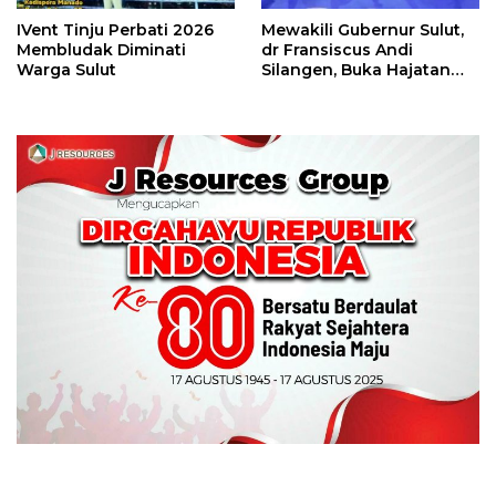
IVent Tinju Perbati 2026
Mewakili Gubernur Sulut,
Membludak Diminati
dr Fransiscus Andi
Warga Sulut
Silangen, Buka Hajatan
Tinju Perbati Sulut,
Memperebutkan Piala
Wali Kota Manado