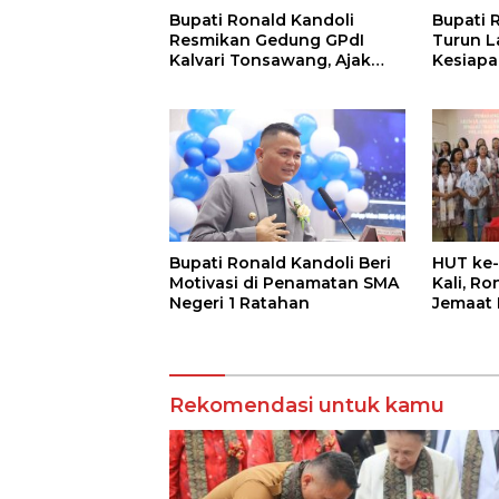
Bupati Ronald Kandoli
Bupati 
Resmikan Gedung GPdI
Turun L
Kalvari Tonsawang, Ajak
Kesiapa
Jemaat Terus Memuliakan
HUT ke-
Nama Tuhan
HUT ke-
Bupati Ronald Kandoli Beri
Kali, Ro
Motivasi di Penamatan SMA
Jemaat 
Negeri 1 Ratahan
Sinerg
Rekomendasi untuk kamu