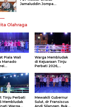
Jamaluddin Jompa
Tekankan 7 Poin, Pastikan
Layanan Akademik dan
Kampus Kondusif
ita Olahraga
t Piala Wali
Warga Membludak
a Manado
di Kejuaraan Tinju
rei
Perbati 2026,
ouw,Sario
Memperebutkan
ing Camp Juara
Piala Wali Kota
m Tinju Perbati
6
t Tinju Perbati
Mewakili Gubernur
6 Membludak
Sulut, dr Fransiscus
inati Warga
Andi Silangen, Buka