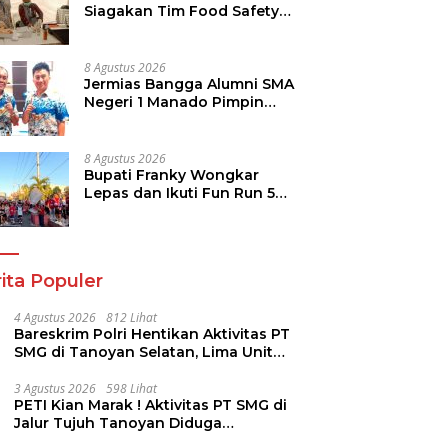
Siagakan Tim Food Safety
di TIFF 2026
8 Agustus 2026
Jermias Bangga Alumni SMA
Negeri 1 Manado Pimpin
Dinas Pendidikan Sulut
8 Agustus 2026
Bupati Franky Wongkar
Lepas dan Ikuti Fun Run 5K
Semarak HUT ke-81 RI di
Minsel
ita Populer
4 Agustus 2026
812 Lihat
Bareskrim Polri Hentikan Aktivitas PT
SMG di Tanoyan Selatan, Lima Unit
Excavator Turut Diamankan
3 Agustus 2026
598 Lihat
PETI Kian Marak ! Aktivitas PT SMG di
Jalur Tujuh Tanoyan Diduga
Berlindung Dibalik IUP KUD Perintis