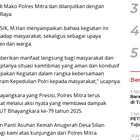
3
i Mako Polres Mitra dan dilanjutkan dengan
 Raya.
4
 SIK, M.Han menyampaikan bahwa kegiatan ini
hadap masyarakat, sekaligus sebagai upaya
an dan warga.
5
mberikan manfaat langsung bagi masyarakat dan
iptanya situasi kamtibmas yang aman dan kondusif
erupakan Kegiatan dalam rangka kebersamaan
Ber
ram Kepedulian Polri kepada masyarakat,” ucapnya.
4 Agu
ngkara yang Presisi, Polres Mitra terus
Bare
di 
kat melalui aksi nyata yang membawa dampak
Tur
UT Bhayangkara ke-79 tahun 2025.
3 Agu
PETI
Tuj
an Panti Asuhan Kemah Anugerah Desa Silian
IUP 
kami atas kunjungan dari Polres Mitra.
30 Ju