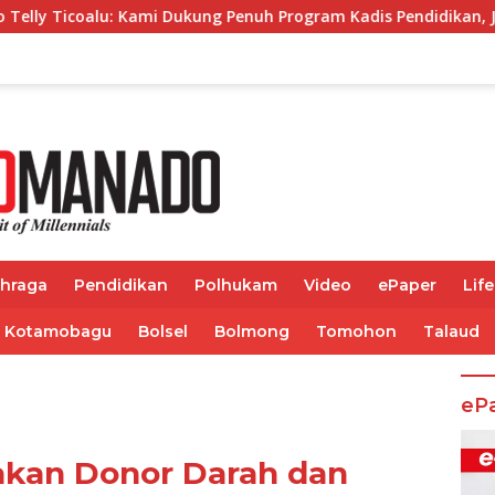
ukung Penuh Program Kadis Pendidikan, Jahja Rondonuwu
ahraga
Pendidikan
Polhukam
Video
ePaper
Life
Kotamobagu
Bolsel
Bolmong
Tomohon
Talaud
eP
nakan Donor Darah dan