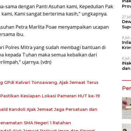
Ina
ma-sama dengan Panti Asuhan kami, Kepedulian Pak
Prov
kami, Kami sangat berterima kasih,” ungkapnya.
27 Ju
Dew
 Asuhan Petra Marlita Poae menyampaikan ucapan
Sup
ersama ibu.
9 Jul
Inil
ari Polres Mitra yang sudah membagi bantuan di
Kri
She
aya kepada Tuhan maka semua kebaikan dari
6 Jul
rlimpah,” ujarnya. (vdn)
INa
dan
Jala
g GPdI Kalvari Tonsawang, Ajak Jemaat Terus
Pe
 Pastikan Kesiapan Lokasi Pameran HUT ke-19
ald Kandoli Ajak Jemaat Jaga Persatuan dan
i Penamatan SMA Negeri 1 Ratahan
andoli Ajak Jemaat Perkuat Iman dan Sinergi