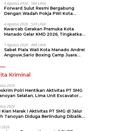
4 Agustus 2026
569 Lihat
Forward Sulut Resmi Bergabung
Dengan Wadah Pokja PWI Kota
Manado
4 Agustus 2026
520 Lihat
Kwarcab Gerakan Pramuka Kota
Manado Gelar KMD 2026, Tingkatkan
Kompetensi 36 Calon Pembina
Pramuka
1 Agustus 2026
488 Lihat
Sabet Piala Wali Kota Manado Andrei
Angouw,Sario Boxing Camp Juara
Umum Tinju Perbati 2026
ita Kriminal
stus 2026
skrim Polri Hentikan Aktivitas PT SMG
Tanoyan Selatan, Lima Unit Excavator
ut Diamankan
stus 2026
 Kian Marak ! Aktivitas PT SMG di Jalur
uh Tanoyan Diduga Berlindung Dibalik
KUD Perintis
li 2026