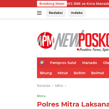
Langsung
Ketua MKKS SMK se-Kota Manado Telly Ticoalu: Kami D
Breaking News
ke
konten
Redaksi
Indeks
H
Pemprov Sulut
Manado
Ol
o
m
Bitung
Minut
Boltim
Bolmut
e
Beranda
Mitra
Mitra
Polres Mitra Laksa