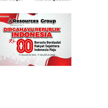
t
Hajatan Tinju
Perbati Sulut,
Memperebutkan
Piala Wali Kota
Manado