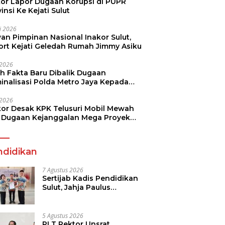
kor Lapor Dugaan Korupsi di PUPR
insi Ke Kejati Sulut
li 2026
an Pimpinan Nasional Inakor Sulut,
ort Kejati Geledah Rumah Jimmy Asiku
i 2026
ah Fakta Baru Dibalik Dugaan
minalisasi Polda Metro Jaya Kepada
see Monicha Elshaday
i 2026
kor Desak KPK Telusuri Mobil Mewah
 Dugaan Kejanggalan Mega Proyek
n di BPJN
ndidikan
7 Agustus 2026
Sertijab Kadis Pendidikan
Sulut, Jahja Paulus
Rondonuwu Siap Lanjutkan
Program Strategis
Pendidikan
5 Agustus 2026
PLT Rektor Unsrat