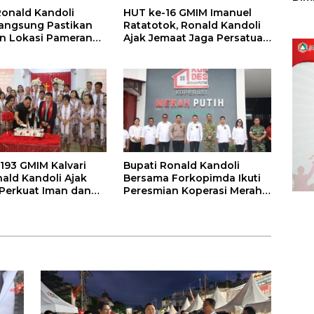
Sulu
Ronald Kandoli
HUT ke-16 GMIM Imanuel
angsung Pastikan
Ratatotok, Ronald Kandoli
n Lokasi Pameran
Ajak Jemaat Jaga Persatuan
19 Kabupaten Mitra
dan Dukung Pembangunan
193 GMIM Kalvari
Bupati Ronald Kandoli
nald Kandoli Ajak
Bersama Forkopimda Ikuti
Perkuat Iman dan
Peresmian Koperasi Merah
i Pembangunan
Putih oleh Presiden RI