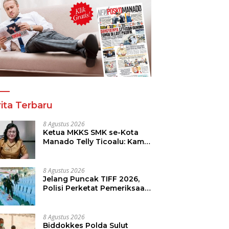
ita Terbaru
8 Agustus 2026
Ketua MKKS SMK se-Kota
Manado Telly Ticoalu: Kami
Dukung Penuh Program
Kadis Pendidikan, Jahja
Rondonuwu
8 Agustus 2026
Jelang Puncak TIFF 2026,
Polisi Perketat Pemeriksaan
Pengunjung di Area Utama
8 Agustus 2026
Biddokkes Polda Sulut