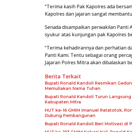
“Terima kasih Pak Kapolres ada bersa
Kapolres dan jajaran sangat membantu 
Senada disampaikan perwakilan Panti
syukur atas kunjungan pak Kapolres b
“Terima kehadirannya dan perhatian d
Panti Kami. Tentu sebagai orang perc
Jajaran Polres Mitra akan dibalaskan be
Berita Terkait
Bupati Ronald Kandoli Resmikan Gedun
Memuliakan Nama Tuhan
Bupati Ronald Kandoli Turun Langsung
Kabupaten Mitra
HUT ke-16 GMIM Imanuel Ratatotok, Ron
Dukung Pembangunan
Bupati Ronald Kandoli Beri Motivasi d
HUT ke-193 GMIM Kalvari Kali, Ronald K