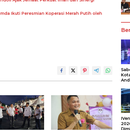
mda Ikuti Peresmian Koperasi Merah Putih oleh
Ber
Sabe
Kot
And
Ang
Box
Umu
202
IVen
202
Dim