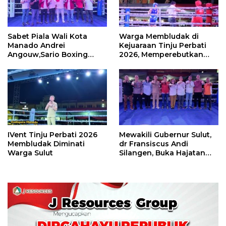
Sabet Piala Wali Kota
Warga Membludak di
Manado Andrei
Kejuaraan Tinju Perbati
Angouw,Sario Boxing
2026, Memperebutkan
Camp Juara Umum Tinju
Piala Wali Kota
Perbati 2026
IVent Tinju Perbati 2026
Mewakili Gubernur Sulut,
Membludak Diminati
dr Fransiscus Andi
Warga Sulut
Silangen, Buka Hajatan
Tinju Perbati Sulut,
Memperebutkan Piala
Wali Kota Manado