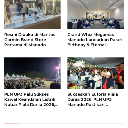
Resmi Dibuka di Mantos,
Grand Whiz Megamas
Garmin Brand Store
Manado Luncurkan Paket
Pertama di Manado
Birthday & Eternal
Hadirkan Promo Hingga
Wedding, Mulai Rp5,9
50%
Jutaan
PLN UP3 Palu Sukses
Sukseskan Euforia Piala
Kawal Keandalan Listrik
Dunia 2026, PLN UP3
Nobar Piala Dunia 2026,
Manado Pastikan
Masyarakat Nonton
Masyarakat Nonton
Nyaman Tanpa Kedip
Bareng dengan Aman dan
Nyaman