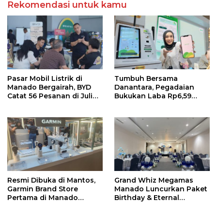
Rekomendasi untuk kamu
Pasar Mobil Listrik di
Tumbuh Bersama
Manado Bergairah, BYD
Danantara, Pegadaian
Catat 56 Pesanan di Juli
Bukukan Laba Rp6,59
2026
Triliun di Semester 1 2026
Resmi Dibuka di Mantos,
Grand Whiz Megamas
Garmin Brand Store
Manado Luncurkan Paket
Pertama di Manado
Birthday & Eternal
Hadirkan Promo Hingga
Wedding, Mulai Rp5,9
50%
Jutaan