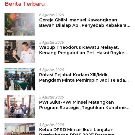
Berita Terbaru
6 Agustus 2026
Gereja GMIM Imanuel Kawangkoan
Bawah Dilalap Api, Penyebab Kebakaran
Masih Diselidiki
5 Agustus 2026
Wabup Theodorus Kawatu Melayat,
Kenang Pengabdian Pnt. Hasni Royke
Johannis Pola sebagai Pahlawan Tanpa
Tanda Jasa
5 Agustus 2026
Rotasi Pejabat Kodam XIII/Mdk,
Pangdam Minta Pemimpin Jadi Teladan
dan Pemberi Solusi
5 Agustus 2026
PWI Sulut-PWI Minsel Matangkan
Program Strategis, Teguhkan Komitmen
Jurnalisme Berkualitas
5 Agustus 2026
Ketua DPRD Minsel Ikuti Lanjutan