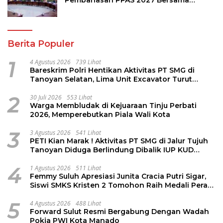
Pembahasan PPAS 2027 Bersama
Komisi I dan Mitra Kerja
Berita Populer
1
4 Agustus 2026
739 Lihat
Bareskrim Polri Hentikan Aktivitas PT SMG di
Tanoyan Selatan, Lima Unit Excavator Turut
Diamankan
2
30 Juli 2026
553 Lihat
Warga Membludak di Kejuaraan Tinju Perbati
2026, Memperebutkan Piala Wali Kota
3
3 Agustus 2026
541 Lihat
PETI Kian Marak ! Aktivitas PT SMG di Jalur Tujuh
Tanoyan Diduga Berlindung Dibalik IUP KUD
Perintis
4
1 Agustus 2026
511 Lihat
Femmy Suluh Apresiasi Junita Cracia Putri Sigar,
Siswi SMKS Kristen 2 Tomohon Raih Medali Perak
LKS Dikmen Nasional 2026
5
4 Agustus 2026
488 Lihat
Forward Sulut Resmi Bergabung Dengan Wadah
Pokja PWI Kota Manado