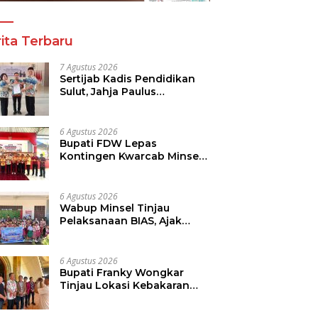
ita Terbaru
7 Agustus 2026
Sertijab Kadis Pendidikan
Sulut, Jahja Paulus
Rondonuwu Siap Lanjutkan
Program Strategis
Pendidikan
6 Agustus 2026
Bupati FDW Lepas
Kontingen Kwarcab Minsel,
Siap Harumkan Daerah di
Jambore Nasional XII
6 Agustus 2026
Wabup Minsel Tinjau
Pelaksanaan BIAS, Ajak
Seluruh Elemen Sukseskan
Imunisasi Anak Sekolah
6 Agustus 2026
Bupati Franky Wongkar
Tinjau Lokasi Kebakaran
GMIM Imanuel Kawangkoan
Bawah, Tegaskan