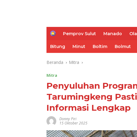
H
Pemprov Sulut
Manado
Ol
o
m
Bitung
Minut
Boltim
Bolmut
e
Beranda
Mitra
Mitra
Penyuluhan Program
Tarumingkeng Pasti
Informasi Lengkap
Donny Piri
15 Oktober 2025