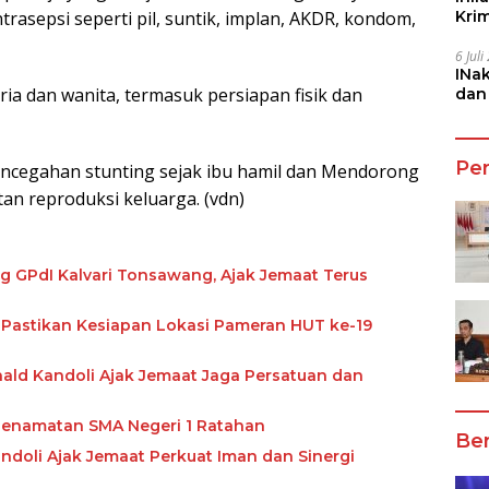
Kri
sepsi seperti pil, suntik, implan, AKDR, kondom,
She
6 Jul
INa
ia dan wanita, termasuk persiapan fisik dan
dan
Jala
Pe
egahan stunting sejak ibu hamil dan Mendorong
an reproduksi keluarga. (vdn)
g GPdI Kalvari Tonsawang, Ajak Jemaat Terus
 Pastikan Kesiapan Lokasi Pameran HUT ke-19
ald Kandoli Ajak Jemaat Jaga Persatuan dan
i Penamatan SMA Negeri 1 Ratahan
Ber
andoli Ajak Jemaat Perkuat Iman dan Sinergi