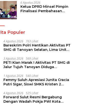
Komitmen Dukung
6 Agustus 2026
Pemulihan
Ketua DPRD Minsel Pimpin
Finalisasi Pembahasan
Rancangan KUA-PPAS
Tahun 2027
ita Populer
4 Agustus 2026
763 Lihat
Bareskrim Polri Hentikan Aktivitas PT
SMG di Tanoyan Selatan, Lima Unit
Excavator Turut Diamankan
3 Agustus 2026
569 Lihat
PETI Kian Marak ! Aktivitas PT SMG di
Jalur Tujuh Tanoyan Diduga
Berlindung Dibalik IUP KUD Perintis
1 Agustus 2026
540 Lihat
Femmy Suluh Apresiasi Junita Cracia
Putri Sigar, Siswi SMKS Kristen 2
Tomohon Raih Medali Perak LKS
Dikmen Nasional 2026
4 Agustus 2026
525 Lihat
Forward Sulut Resmi Bergabung
Dengan Wadah Pokja PWI Kota
Manado