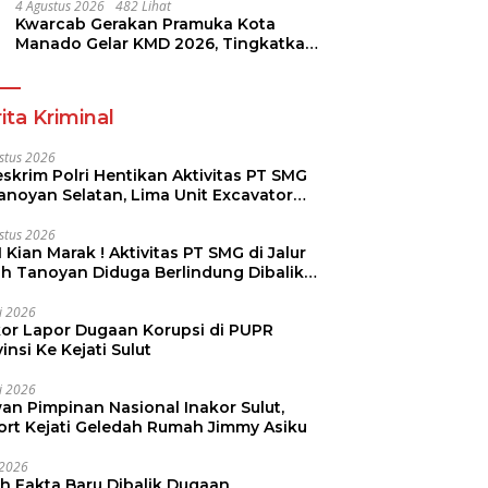
4 Agustus 2026
482 Lihat
Kwarcab Gerakan Pramuka Kota
Manado Gelar KMD 2026, Tingkatkan
Kompetensi 36 Calon Pembina
Pramuka
ita Kriminal
stus 2026
skrim Polri Hentikan Aktivitas PT SMG
Tanoyan Selatan, Lima Unit Excavator
ut Diamankan
stus 2026
 Kian Marak ! Aktivitas PT SMG di Jalur
uh Tanoyan Diduga Berlindung Dibalik
KUD Perintis
li 2026
kor Lapor Dugaan Korupsi di PUPR
insi Ke Kejati Sulut
li 2026
an Pimpinan Nasional Inakor Sulut,
ort Kejati Geledah Rumah Jimmy Asiku
i 2026
ah Fakta Baru Dibalik Dugaan