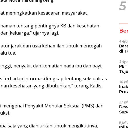
 kata Nova Tarumingkeng.
5
apat meningkatkan kesadaran masyarakat.
haman tentang pentingnya KB dan kesehatan
Ber
dan keluarga,” ujarnya lagi.
4 Agu
atur jarak dan usia kehamilan untuk mencegah
Bare
di 
alu tua.
Tur
3 Agu
inggi, penyakit dan kematian pada ibu dan bayi.
PETI
Tuj
IUP 
 terhadap informasi lengkap tentang seksualitas
30 Ju
anan kesehatan yang dibutuhkan,” terang Kadis
Ina
Prov
27 Ju
i mengenai Penyakit Menular Seksual (PMS) dan
Dew
Sup
uksi.
9 Jul
pa saja yang dianjurkan untuk mengikutinya,
Inil