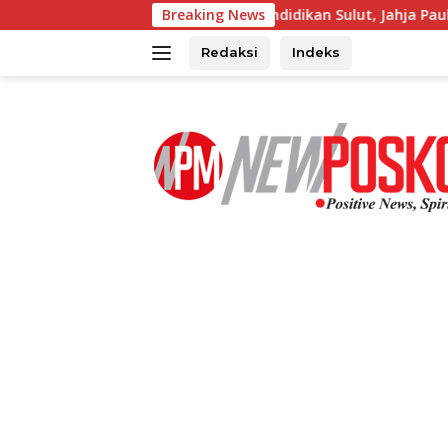
Langsung
ijab Kadis Pendidikan Sulut, Jahja Paulus Rondonuwu Siap Lanj
Breaking News
ke
konten
Redaksi
Indeks