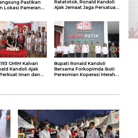
Ratatotok, Ronald Kandoli
angsung Pastikan
Ajak Jemaat Jaga Persatuan
n Lokasi Pameran
dan Dukung Pembangunan
19 Kabupaten Mitra
193 GMIM Kalvari
Bupati Ronald Kandoli
nald Kandoli Ajak
Bersama Forkopimda Ikuti
Perkuat Iman dan
Peresmian Koperasi Merah
i Pembangunan
Putih oleh Presiden RI