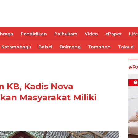
ahraga
Pendidikan
Polhukam
Video
ePaper
Life
Kotamobagu
Bolsel
Bolmong
Tomohon
Talaud
eP
 KB, Kadis Nova
kan Masyarakat Miliki