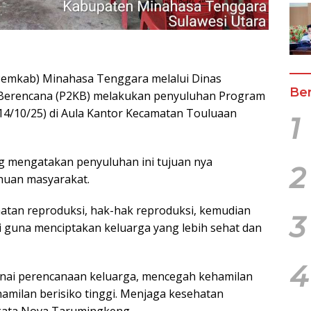
emkab) Minahasa Tenggara melalui Dinas
Ber
 Berencana (P2KB) melakukan penyuluhan Program
14/10/25) di Aula Kantor Kecamatan Touluaan
1
 mengatakan penyuluhan ini tujuan nya
2
huan masyarakat.
tan reproduksi, hak-hak reproduksi, kemudian
3
 guna menciptakan keluarga yang lebih sehat dan
4
enai perencanaan keluarga, mencegah kehamilan
hamilan berisiko tinggi. Menjaga kesehatan