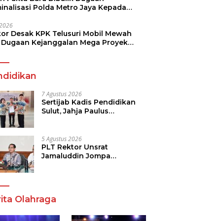
minalisasi Polda Metro Jaya Kepada
see Monicha Elshaday
i 2026
kor Desak KPK Telusuri Mobil Mewah
 Dugaan Kejanggalan Mega Proyek
n di BPJN
ndidikan
7 Agustus 2026
Sertijab Kadis Pendidikan
Sulut, Jahja Paulus
Rondonuwu Siap Lanjutkan
Program Strategis
Pendidikan
5 Agustus 2026
PLT Rektor Unsrat
Jamaluddin Jompa
Tekankan 7 Poin, Pastikan
Layanan Akademik dan
Kampus Kondusif
ita Olahraga