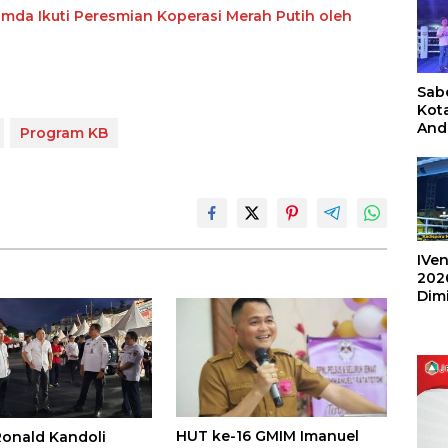
mda Ikuti Peresmian Koperasi Merah Putih oleh
Sabe
Kot
And
Program KB
Ang
Box
Umu
202
IVen
202
Dim
Sulu
HUT ke-16 GMIM Imanuel
Ronald Kandoli