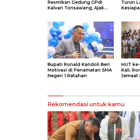
Resmikan Gedung GPdI
Turun L
Kalvari Tonsawang, Ajak
Kesiapa
Jemaat Terus Memuliakan
HUT ke-
Nama Tuhan
Bupati Ronald Kandoli Beri
HUT ke-
Motivasi di Penamatan SMA
Kali, Ro
Negeri 1 Ratahan
Jemaat 
Sinerg
Rekomendasi untuk kamu