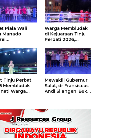
t Piala Wali
Warga Membludak
a Manado
di Kejuaraan Tinju
rei
Perbati 2026,
ouw,Sario
Memperebutkan
ing Camp Juara
Piala Wali Kota
m Tinju Perbati
6
t Tinju Perbati
Mewakili Gubernur
6 Membludak
Sulut, dr Fransiscus
inati Warga
Andi Silangen, Buka
t
Hajatan Tinju
Perbati Sulut,
Memperebutkan
Piala Wali Kota
Manado