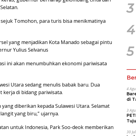
3
Selatan.
 sejuk Tomohon, para turis bisa menikmatinya
4
rsel yang menjadikan Kota Manado sebagai pintu
5
rnur Yulius Selvanus
si ini akan menumbuhkan ekonomi pariwisata
Ber
lawesi Utara sedang menulis babak baru. Dua
4 Agu
kerja di bidang pariwisata.
Bare
di 
Tur
yang diberikan kepada Sulawesi Utara. Selamat
3 Agu
ngit yang biru,” ujarnya.
PETI
Tuj
IUP 
atan untuk Indonesia, Park Soo-deok memberikan
30 Ju