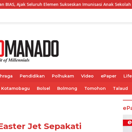
men Sukseskan Imunisasi Anak Sekolah
Bupati Franky 
ahraga
Pendidikan
Polhukam
Video
ePaper
Life
Kotamobagu
Bolsel
Bolmong
Tomohon
Talaud
eP
aster Jet Sepakati