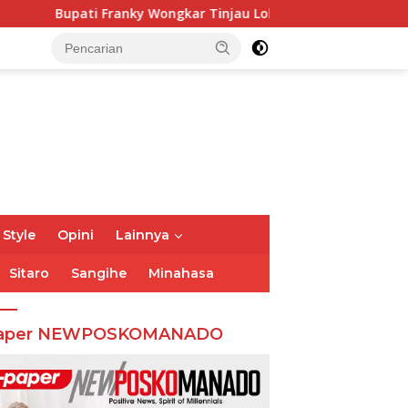
Wongkar Tinjau Lokasi Kebakaran GMIM Imanuel Kawangkoan B
 Style
Opini
Lainnya
Sitaro
Sangihe
Minahasa
aper NEWPOSKOMANADO