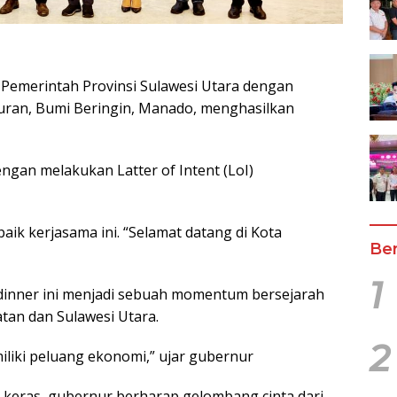
Pemerintah Provinsi Sulawesi Utara dengan
uran, Bumi Beringin, Manado, menghasilkan
gan melakukan Latter of Intent (LoI)
ik kerjasama ini. “Selamat datang di Kota
Ber
1
inner ini menjadi sebuah momentum bersejarah
tan dan Sulawesi Utara.
2
iliki peluang ekonomi,” ujar gubernur
 keras, gubernur berharap gelombang cinta dari