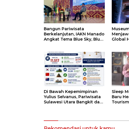
Bangun Pariwisata
Museum 
Berkelanjutan, IAKN Manado
Menjawa
Angkat Tema Blue Sky, Blue
Global 
Sea, Greenland
Educati
Tourism
Di Bawah Kepemimpinan
Sleep M
Yulius Selvanus, Pariwisata
Baru He
Sulawesi Utara Bangkit dan
Tourism
Mendunia
Rekomendasi untuk kamu