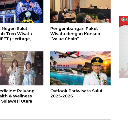
Sulu
Pengembangan Paket
Negeri Sulut
Wisata dengan Konsep
b Tren Wisata
“Value Chain”
HEET (Heritage,
on dan Experience
)
edicine: Peluang
Outlook Pariwisata Sulut
alth & Wellness
2025-2026
 Sulawesi Utara