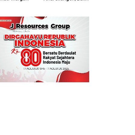
t
Hajatan Tinju
Perbati Sulut,
Memperebutkan
Piala Wali Kota
Manado