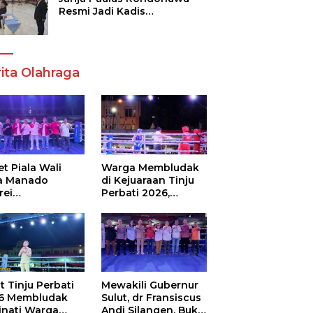
Resmi Jadi Kadis
Pendidikan Sulut, Gantikan
Femmy J Suluh
ita Olahraga
t Piala Wali
Warga Membludak
a Manado
di Kejuaraan Tinju
rei
Perbati 2026,
ouw,Sario
Memperebutkan
ing Camp Juara
Piala Wali Kota
m Tinju Perbati
6
t Tinju Perbati
Mewakili Gubernur
6 Membludak
Sulut, dr Fransiscus
inati Warga
Andi Silangen, Buka