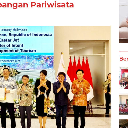
angan Pariwisata
Ber