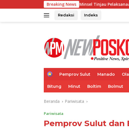
Langsung
Wabup Minsel Tinjau Pelaksanaan BIAS, Ajak Seluruh Ele
Breaking News
ke
konten
Redaksi
Indeks
H
Pemprov Sulut
Manado
Ol
o
m
Bitung
Minut
Boltim
Bolmut
e
Beranda
Pariwisata
Pariwisata
Pemprov Sulut dan E