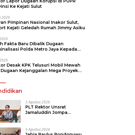
kor Lapor Dugaan Korupsi di PUPR
insi Ke Kejati Sulut
li 2026
an Pimpinan Nasional Inakor Sulut,
ort Kejati Geledah Rumah Jimmy Asiku
i 2026
ah Fakta Baru Dibalik Dugaan
minalisasi Polda Metro Jaya Kepada
see Monicha Elshaday
i 2026
kor Desak KPK Telusuri Mobil Mewah
 Dugaan Kejanggalan Mega Proyek
n di BPJN
ndidikan
5 Agustus 2026
PLT Rektor Unsrat
Jamaluddin Jompa
Tekankan 7 Poin, Pastikan
Layanan Akademik dan
Kampus Kondusif
5 Agustus 2026
Jahja Paulus Rondonuwu