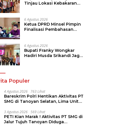
Tinjau Lokasi Kebakaran
GMIM Imanuel Kawangkoan
Bawah, Tegaskan
Komitmen Dukung
6 Agustus 2026
Pemulihan
Ketua DPRD Minsel Pimpin
Finalisasi Pembahasan
Rancangan KUA-PPAS
Tahun 2027
6 Agustus 2026
Bupati Franky Wongkar
Hadiri Musda Srikandi Jaga
Desa Sulut, Perkuat Sinergi
Bangun Desa
ita Populer
4 Agustus 2026
763 Lihat
Bareskrim Polri Hentikan Aktivitas PT
SMG di Tanoyan Selatan, Lima Unit
Excavator Turut Diamankan
3 Agustus 2026
569 Lihat
PETI Kian Marak ! Aktivitas PT SMG di
Jalur Tujuh Tanoyan Diduga
Berlindung Dibalik IUP KUD Perintis