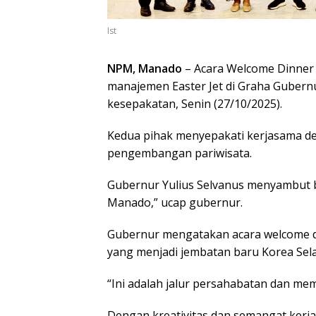
Ist
NPM, Manado
– Acara Welcome Dinner 
manajemen Easter Jet di Graha Gubern
kesepakatan, Senin (27/10/2025).
Kedua pihak menyepakati kerjasama den
pengembangan pariwisata.
Gubernur Yulius Selvanus menyambut ba
Manado,” ucap gubernur.
Gubernur mengatakan acara welcome d
yang menjadi jembatan baru Korea Sela
“Ini adalah jalur persahabatan dan mem
Dengan kreativitas dan semangat kerja