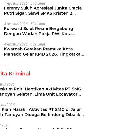
1 Agustus 2026
540 Lihat
Femmy Suluh Apresiasi Junita Cracia
Putri Sigar, Siswi SMKS Kristen 2
Tomohon Raih Medali Perak LKS
Dikmen Nasional 2026
4 Agustus 2026
524 Lihat
Forward Sulut Resmi Bergabung
Dengan Wadah Pokja PWI Kota
Manado
4 Agustus 2026
482 Lihat
Kwarcab Gerakan Pramuka Kota
Manado Gelar KMD 2026, Tingkatkan
Kompetensi 36 Calon Pembina
Pramuka
ita Kriminal
stus 2026
skrim Polri Hentikan Aktivitas PT SMG
Tanoyan Selatan, Lima Unit Excavator
ut Diamankan
stus 2026
 Kian Marak ! Aktivitas PT SMG di Jalur
uh Tanoyan Diduga Berlindung Dibalik
KUD Perintis
li 2026