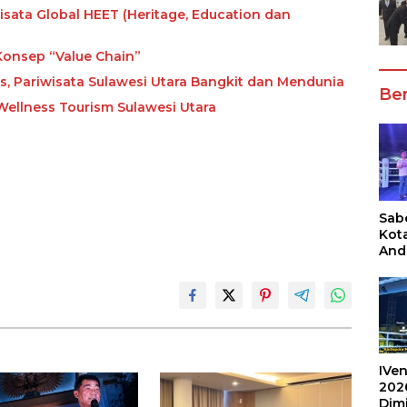
ata Global HEET (Heritage, Education dan
onsep “Value Chain”
, Pariwisata Sulawesi Utara Bangkit dan Mendunia
Ber
Wellness Tourism Sulawesi Utara
Sabe
Kot
And
Ang
Box
Umu
202
IVen
202
Dim