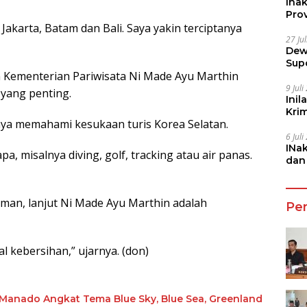
Ina
Prov
Jakarta, Batam dan Bali. Saya yakin terciptanya
27 Ju
Dew
Sup
 Kementerian Pariwisata Ni Made Ayu Marthin
9 Jul
 yang penting.
Inil
Kri
ya memahami kesukaan turis Korea Selatan.
She
6 Jul
INa
a, misalnya diving, golf, tracking atau air panas.
dan
Jala
aman, lanjut Ni Made Ayu Marthin adalah
Pe
al kebersihan,” ujarnya. (don)
 Manado Angkat Tema Blue Sky, Blue Sea, Greenland