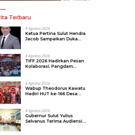
ita Terbaru
9 Agustus 2026
Ketua Pertina Sulut Hendra
Jacob Sampaikan Duka
Mendalam Atas Kecelakaan
di Drag Race Kotamobagu
8 Agustus 2026
TIFF 2026 Hadirkan Pesan
Kolaborasi, Pangdam
Dorong Kemajuan Sulut
8 Agustus 2026
Wabup Theodorus Kawatu
Hadiri HUT ke-166 Desa
Malola, Resmikan Gedung
ILP Posyandu
8 Agustus 2026
Gubernur Sulut Yulius
Selvanus Terima Audiensi
Kwarda Sulut, Ajak Bersatu
Bersama Bangun Sulut