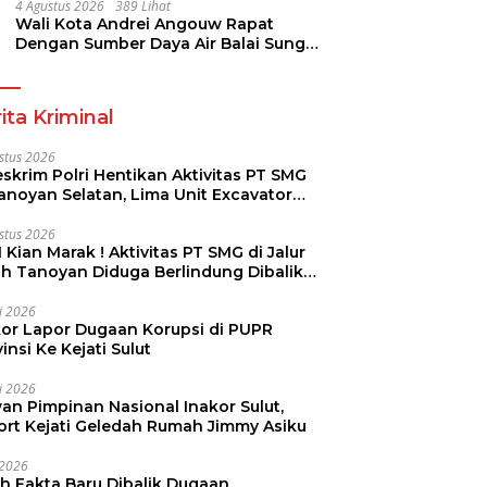
Pramuka
4 Agustus 2026
389 Lihat
Wali Kota Andrei Angouw Rapat
Dengan Sumber Daya Air Balai Sungai
Sulawesi Utara 1 Manado
ita Kriminal
stus 2026
skrim Polri Hentikan Aktivitas PT SMG
Tanoyan Selatan, Lima Unit Excavator
ut Diamankan
stus 2026
 Kian Marak ! Aktivitas PT SMG di Jalur
uh Tanoyan Diduga Berlindung Dibalik
KUD Perintis
li 2026
kor Lapor Dugaan Korupsi di PUPR
insi Ke Kejati Sulut
li 2026
an Pimpinan Nasional Inakor Sulut,
ort Kejati Geledah Rumah Jimmy Asiku
i 2026
ah Fakta Baru Dibalik Dugaan