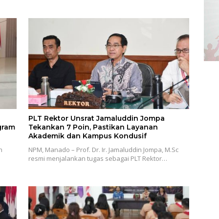
PLT Rektor Unsrat Jamaluddin Jompa
gram
Tekankan 7 Poin, Pastikan Layanan
Akademik dan Kampus Kondusif
n
NPM, Manado – Prof. Dr. Ir. Jamaluddin Jompa, M.Sc
resmi menjalankan tugas sebagai PLT Rektor…