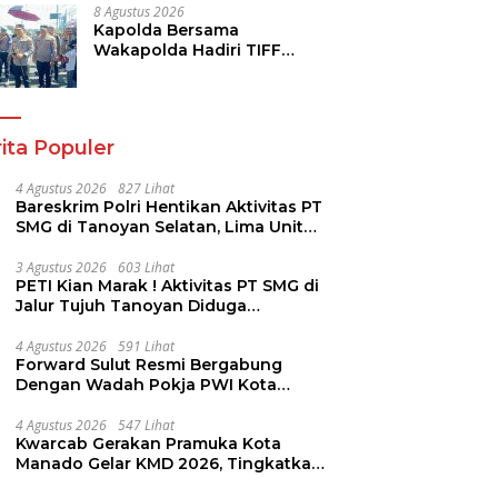
8 Agustus 2026
Kapolda Bersama
Wakapolda Hadiri TIFF
2026, Polda Sulut Dukung
Pariwisata dan Jamin
Keamanan
ita Populer
4 Agustus 2026
827 Lihat
Bareskrim Polri Hentikan Aktivitas PT
SMG di Tanoyan Selatan, Lima Unit
Excavator Turut Diamankan
3 Agustus 2026
603 Lihat
PETI Kian Marak ! Aktivitas PT SMG di
Jalur Tujuh Tanoyan Diduga
Berlindung Dibalik IUP KUD Perintis
4 Agustus 2026
591 Lihat
Forward Sulut Resmi Bergabung
Dengan Wadah Pokja PWI Kota
Manado
4 Agustus 2026
547 Lihat
Kwarcab Gerakan Pramuka Kota
Manado Gelar KMD 2026, Tingkatkan
Kompetensi 36 Calon Pembina