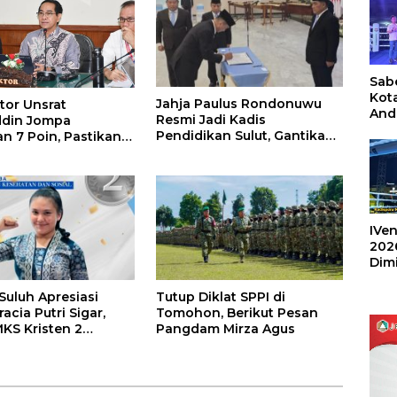
Sabe
Kot
Jahja Paulus Rondonuwu
tor Unsrat
And
Resmi Jadi Kadis
ddin Jompa
Ang
Pendidikan Sulut, Gantikan
n 7 Poin, Pastikan
Box
Femmy J Suluh
n Akademik dan
Umu
 Kondusif
202
IVen
202
Dim
Sulu
uluh Apresiasi
Tutup Diklat SPPI di
racia Putri Sigar,
Tomohon, Berikut Pesan
MKS Kristen 2
Pangdam Mirza Agus
 Raih Medali Perak
men Nasional 2026