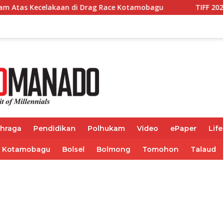
g Race Kotamobagu
TIFF 2026 Hadirkan Pesan Kolabora
ahraga
Pendidikan
Polhukam
Video
ePaper
Life
Kotamobagu
Bolsel
Bolmong
Tomohon
Talaud