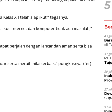
5
Kelas XII telah siap ikut,” tegasnya.
Ber
p ikut. Internet dan komputer tidak ada masalah,”
4 Agu
Bare
di 
pat berjalan dengan lancar dan aman serta bisa
Tur
3 Agu
PETI
Tuj
car serta meraih nilai terbaik,” pungkasnya. (fer)
IUP 
30 Ju
Ina
Prov
27 Ju
Dew
Sup
9 Jul
Inil