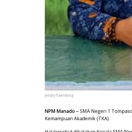
Jendry Paendong
NPM Manado –
SMA Negeri 1 Tompaso,
Kemampuan Akademik (TKA).
Hal tersebut dikatakan Kepala SMA Ne