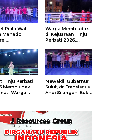
t Piala Wali
Warga Membludak
a Manado
di Kejuaraan Tinju
rei
Perbati 2026,
ouw,Sario
Memperebutkan
ing Camp Juara
Piala Wali Kota
m Tinju Perbati
6
t Tinju Perbati
Mewakili Gubernur
6 Membludak
Sulut, dr Fransiscus
inati Warga
Andi Silangen, Buka
t
Hajatan Tinju
Perbati Sulut,
Memperebutkan
Piala Wali Kota
Manado