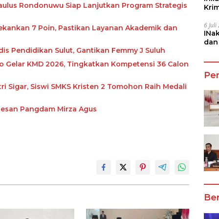
 Paulus Rondonuwu Siap Lanjutkan Program Strategis
Kri
She
6 Jul
ekankan 7 Poin, Pastikan Layanan Akademik dan
INa
dan
is Pendidikan Sulut, Gantikan Femmy J Suluh
Jala
 Gelar KMD 2026, Tingkatkan Kompetensi 36 Calon
Pe
tri Sigar, Siswi SMKS Kristen 2 Tomohon Raih Medali
 Pesan Pangdam Mirza Agus
Ber