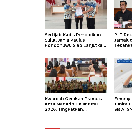
Sertijab Kadis Pendidikan
PLT Rek
Sulut, Jahja Paulus
Jamalu
Rondonuwu Siap Lanjutkan
Tekanka
Program Strategis
Layana
Pendidikan
Kampus
Kwarcab Gerakan Pramuka
Femmy S
Kota Manado Gelar KMD
Junita C
2026, Tingkatkan
Siswi S
Kompetensi 36 Calon
Tomohon
Pembina Pramuka
LKS Dik