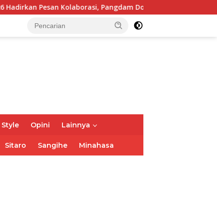
si, Pangdam Dorong Kemajuan Sulut
Wabup Theodorus K
 Style
Opini
Lainnya
Sitaro
Sangihe
Minahasa