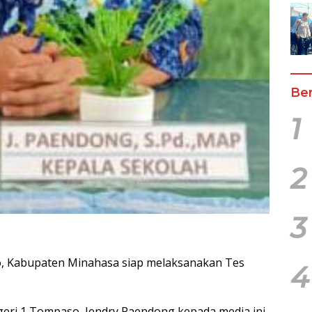
Ber
1
2
3
 Kabupaten Minahasa siap melaksanakan Tes
4
geri 1 Tompaso, Jendry Paendong kepada media ini