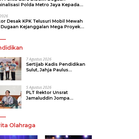
minalisasi Polda Metro Jaya Kepada
see Monicha Elshaday
i 2026
kor Desak KPK Telusuri Mobil Mewah
 Dugaan Kejanggalan Mega Proyek
n di BPJN
ndidikan
7 Agustus 2026
Sertijab Kadis Pendidikan
Sulut, Jahja Paulus
Rondonuwu Siap Lanjutkan
Program Strategis
Pendidikan
5 Agustus 2026
PLT Rektor Unsrat
Jamaluddin Jompa
Tekankan 7 Poin, Pastikan
Layanan Akademik dan
Kampus Kondusif
ita Olahraga