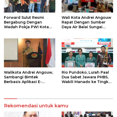
Forward Sulut Resmi
Wali Kota Andrei Angouw
Bergabung Dengan
Rapat Dengan Sumber
Wadah Pokja PWI Kota
Daya Air Balai Sungai
Manado
Sulawesi Utara 1 Manado
Walikota Andrei Angouw,
Rio Pundoko, Lurah Paal
Sambangi Bimtek
Dua Sabet Jawara PHBS,
Berbasis Aplikasi E-
Wakili Manado ke Tingkat
Integrity
Provinsi
Rekomendasi untuk kamu