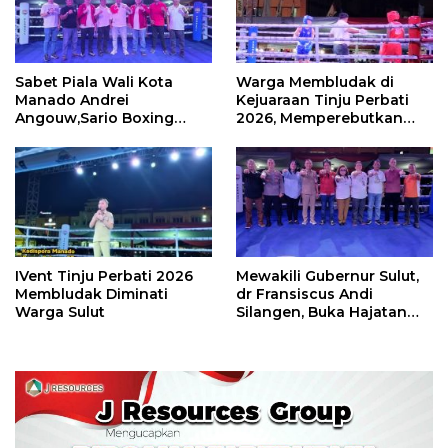
Sabet Piala Wali Kota
Warga Membludak di
Manado Andrei
Kejuaraan Tinju Perbati
Angouw,Sario Boxing
2026, Memperebutkan
Camp Juara Umum Tinju
Piala Wali Kota
Perbati 2026
IVent Tinju Perbati 2026
Mewakili Gubernur Sulut,
Membludak Diminati
dr Fransiscus Andi
Warga Sulut
Silangen, Buka Hajatan
Tinju Perbati Sulut,
Memperebutkan Piala
Wali Kota Manado