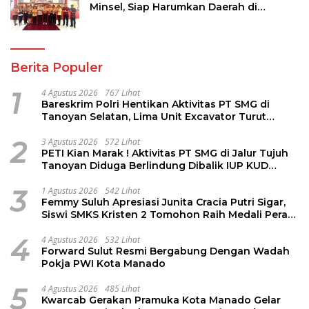
Minsel, Siap Harumkan Daerah di
Jambore Nasional XII
Berita Populer
1
4 Agustus 2026
767 Lihat
Bareskrim Polri Hentikan Aktivitas PT SMG di
Tanoyan Selatan, Lima Unit Excavator Turut
Diamankan
2
3 Agustus 2026
572 Lihat
PETI Kian Marak ! Aktivitas PT SMG di Jalur Tujuh
Tanoyan Diduga Berlindung Dibalik IUP KUD
Perintis
3
1 Agustus 2026
542 Lihat
Femmy Suluh Apresiasi Junita Cracia Putri Sigar,
Siswi SMKS Kristen 2 Tomohon Raih Medali Perak
LKS Dikmen Nasional 2026
4
4 Agustus 2026
532 Lihat
Forward Sulut Resmi Bergabung Dengan Wadah
Pokja PWI Kota Manado
5
4 Agustus 2026
485 Lihat
Kwarcab Gerakan Pramuka Kota Manado Gelar