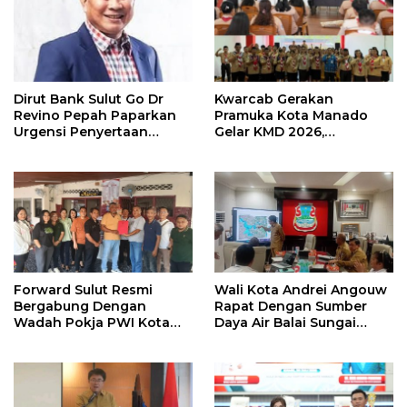
Dirut Bank Sulut Go Dr
Kwarcab Gerakan
Revino Pepah Paparkan
Pramuka Kota Manado
Urgensi Penyertaan
Gelar KMD 2026,
Modal Rp 30 Miliar
Tingkatkan Kompetensi
36 Calon Pembina
Pramuka
Forward Sulut Resmi
Wali Kota Andrei Angouw
Bergabung Dengan
Rapat Dengan Sumber
Wadah Pokja PWI Kota
Daya Air Balai Sungai
Manado
Sulawesi Utara 1 Manado